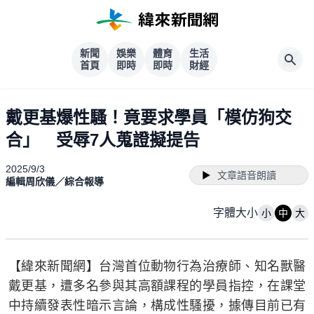
新聞
娛樂
體育
生活
首頁
即時
即時
財經
戴更基爆性騷！竟要求學員「模仿狗交
合」 受辱7人蒐證擬提告
2025/9/3
文章語音朗讀
編輯周欣儀／綜合報導
字體大小
小
中
大
【緯來新聞網】台灣首位動物行為治療師、知名獸醫
戴更基，遭多名參與其高額課程的學員指控，在課堂
中持續發表性暗示言論，構成性騷擾，據傳目前已有