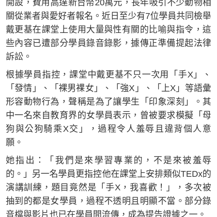
開設，費用高達新台幣20萬元，長年吸引不少動物相
關從業者與愛好者報名。近日至少有7位學員共同檢舉
戴更基在課堂上使用大量與性有關的比喻與指令，這
些內容已遭部分學員錄音錄影，據傳正準備提起法律
訴訟。
根據學員指控，課堂中戴更基不只一次用「手X」、
「發情」、「裸男裸女」、「強X」、「上X」等語彙
形容動物行為，聲稱是為了讓學生「印象深刻」。其
中一名來自教育界的女學員表示，曾被要求模擬「母
狗與公狗騎乘X交」，過程令人羞辱且違背個人意
願。
她指出：「我們是來學習專業的，不是來被羞辱
的。」另一名學員更指控他在課堂上安排類似TEDx的
演講訓練，題目竟然是「手X，我喜歡！」，多次被
抽到的都是女學員，過程不透明且明顯不當。部分錄
音檔與影片也已在學員間流傳，成為提告證據之一。