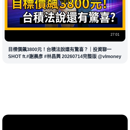
27:01
目標價飆3800元！台積法說還有驚喜？｜投資聊一
SHOT ft.#謝晨彥 #林昌興 20260714完整版 @vlmoney