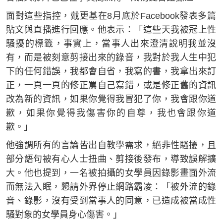
面對這些指控，戴更基在8月底於Facebook發表多篇
貼文與直播進行回應。他表示：「這些天我被冠上性
騷擾的標籤，事實上，當事人出來澄清說明我並沒
有，而是被刻意剪接出來的錄音，我對於我人生中犯
下的任何錯誤，我都會自省，我寫的書，我拿出來訂
正，一頁一頁的修正罵自己寫錯，或是修正舊的資訊
改為新的資訊，如果你覺得我冒犯了你，我會跟你道
歉，如果你覺得我傷害你的自尊，我也會跟你道
歉。」
他強調所有的言論皆出自教學需求，絕非性騷擾，且
部分語句被有心人士扭曲、剪接後發布，導致誤解擴
大。他也提到，一名被拍攝的女學員因錄影畫面外流
而無法入眠，懇請外界停止網路霸凌：「被外流的錄
音、錄影，沒有受到當事人的同意，已造成被當成性
騷對象的女學員身心傷害。」