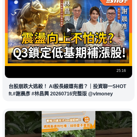
25:16
台股崩跌大逃殺！ AI股長線還有戲？｜投資聊一SHOT
ft.#謝晨彥 #林昌興 20260716完整版 @vlmoney