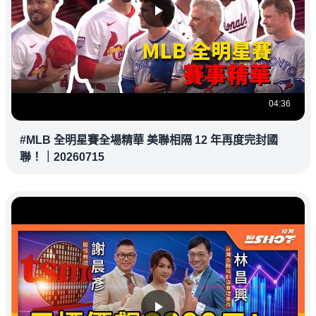
04:36
#MLB 全明星賽全場精華 美聯相隔 12 年再度完封國
聯！｜20260715