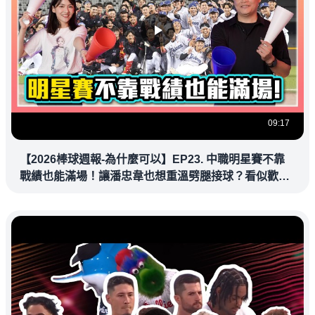
09:17
【2026棒球週報-為什麼可以】EP23. 中職明星賽不靠
戰績也能滿場！讓潘忠韋也想重溫劈腿接球？看似歡樂
教練都暗中觀察