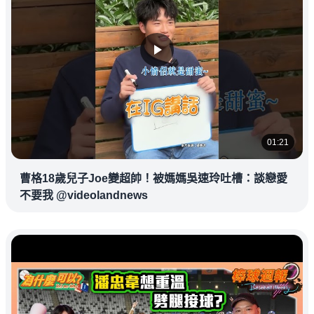
01:21
曹格18歲兒子Joe變超帥！被媽媽吳速玲吐槽：談戀愛
不要我 @videolandnews