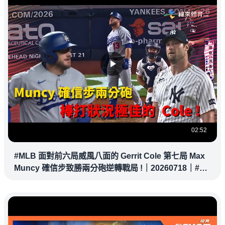
02:52
#MLB 面對前六局威風八面的 Gerrit Cole 第七局 Max
Muncy 確信步致勝兩分砲逆轉戰局 !｜20260718｜#洛
杉磯道奇