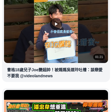
01:21
曹格18歲兒子Joe變超帥！被媽媽吳速玲吐槽：談戀愛
不要我 @videolandnews