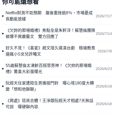
你可能還想看
Netflix財測不如預期 盤後重挫逾8％，市場憂成
2026/7/17
長動能放緩
《欠妳的那場婚禮》焦點全是朱軒洋！蘇慧倫團隊
2026/7/14
被爆不爽嚴藝文 雙方回應了
好久不見！《喜宴》趙文瑄久違演台劇 極端教育
2026/7/8
逼瘋小S女兒許曦文
55歲蘇慧倫太凍齡百搭眾男神！《欠妳的那場婚
2026/6/23
禮》驚喜大彩蛋曝光
阮經天住家遭陌生男連按門鈴 曝心境180度大轉
2026/6/18
變「想和他聊聊」
《周處》班底合體！王淨跟阮經天才相處7天無話
2026/6/18
可說 曝硬聊內容