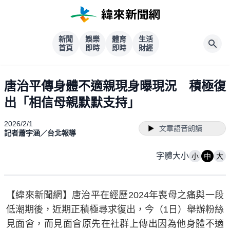
新聞
娛樂
體育
生活
首頁
即時
即時
財經
唐治平傳身體不適親現身曝現況 積極復
出「相信母親默默支持」
2026/2/1
文章語音朗讀
記者蕭宇涵／台北報導
字體大小
小
中
大
【緯來新聞網】唐治平在經歷2024年喪母之痛與一段
低潮期後，近期正積極尋求復出，今（1日）舉辦粉絲
見面會，而見面會原先在社群上傳出因為他身體不適