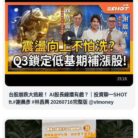
25:16
台股崩跌大逃殺！ AI股長線還有戲？｜投資聊一SHOT
ft.#謝晨彥 #林昌興 20260716完整版 @vlmoney