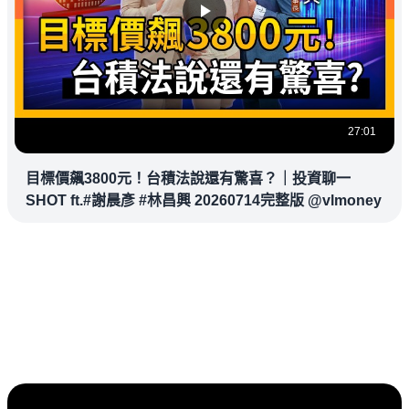
27:01
目標價飆3800元！台積法說還有驚喜？｜投資聊一
SHOT ft.#謝晨彥 #林昌興 20260714完整版 @vlmoney