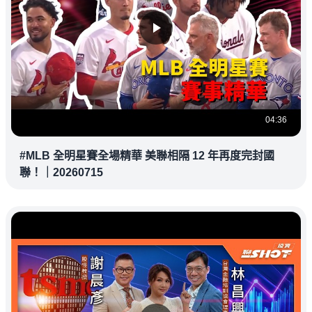
04:36
#MLB 全明星賽全場精華 美聯相隔 12 年再度完封國
聯！｜20260715