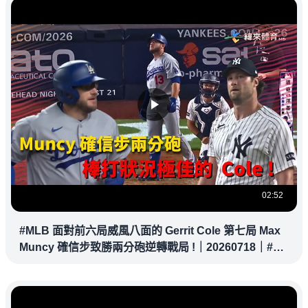
02:52
#MLB 面對前六局威風八面的 Gerrit Cole 第七局 Max
Muncy 確信步致勝兩分砲逆轉戰局 !｜20260718｜#洛
杉磯道奇