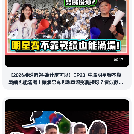
09:17
【2026棒球週報-為什麼可以】EP23. 中職明星賽不靠
戰績也能滿場！讓潘忠韋也想重溫劈腿接球？看似歡樂
教練都暗中觀察