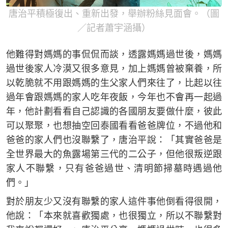
唐治平積極復出、重新出發，舉辦粉絲見面會。（圖
／記者蕭宇涵攝）
他難得對媽媽的事侃侃而談，透露媽媽過世後，媽媽
過世後家人冷漠又很多意見，加上媽媽曾被棄養，所
以乾脆就不用跟媽媽的生父家人們來往了，比起以往
過年會跟媽媽的家人吃年夜飯，今年也不會再一起過
年，他計劃看看自己認識的各國朋友要做什麼，彼此
可以聚聚，也想抽空回泰國看看爸爸牌位，不過他和
爸爸的家人們也沒聯繫了，唐治平說：「其實爸爸是
全世界最大的魚露場第三代的二公子，但他很叛逆跟
家人不聯繫，只有爸爸過世、清明節掃墓時遇過他
們。」
對於朋友少又沒有聯繫的家人這件事他倒看得很開，
他說：「本來就喜歡獨處，也很獨立，所以不聯繫對