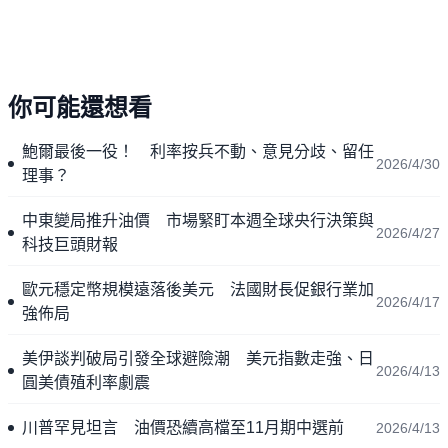
你可能還想看
鮑爾最後一役！ 利率按兵不動、意見分歧、留任
2026/4/30
理事？
中東變局推升油價 市場緊盯本週全球央行決策與
2026/4/27
科技巨頭財報
歐元穩定幣規模遠落後美元 法國財長促銀行業加
2026/4/17
強佈局
美伊談判破局引發全球避險潮 美元指數走強、日
2026/4/13
圓美債殖利率劇震
川普罕見坦言 油價恐續高檔至11月期中選前
2026/4/13