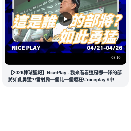
08:10
【2026棒球週報】NicePlay - 我來看看這是哪一隊的部
將如此勇猛?!雷射肩一個比一個還狂!#niceplay #中華
職棒