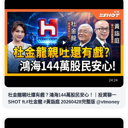
24:24
杜金龍親吐還有戲？鴻海144萬股民安心！｜投資聊一
SHOT ft.#杜金龍 #黃詣庭 20260428完整版 @vlmoney