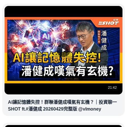
21:42
AI讓記憶體失控！群聯潘健成嘆氣有玄機？｜投資聊一
SHOT ft.#潘健成 20260429完整版 @vlmoney