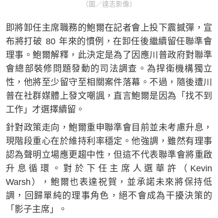
（圖／達志影像）
即將卸任主席職務的鮑爾在記者會上投下震撼彈，宣
布將打破 80 年來的慣例，在卸任後繼續留任聯準會
理事。鮑爾解釋，此決定是為了因應川普政府對聯準
會總部裝修問題發動的司法調查。為捍衛機構獨立
性，他將至少留守至相關案件落幕。不過，隨後遭川
普在社群媒體上發文嘲諷，直言鮑爾是因為「找不到
工作」才選擇續留。
針對政策走向，鮑爾重申聯準會目前並未考慮升息，
現階段重心在於維持利率穩定。他強調，雖然有理事
認為聲明立場應更趨中性，但這不代表聯準會將重啟
升息循環。對於下任主席人選華許（Kevin
Warsh），鮑爾也表達祝賀，並承諾未來將保持低
調，回歸單純的理事角色，絕不會成為干擾決策的
「影子主席」。