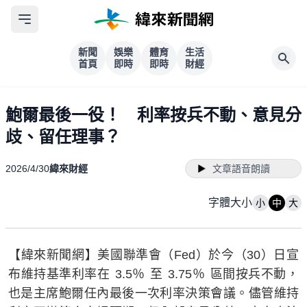
新聞
娛樂
體育
生活
首頁
即時
即時
財經
鮑爾最後一役！ 利率按兵不動、意見分
歧、留任理事？
2026/4/30
緯來財經
文章語音朗讀
字體大小
小
中
大
【緯來新聞網】美國聯準會（Fed）於今（30）日宣
布維持基準利率在 3.5％ 至 3.75％ 區間按兵不動，
也是主席鮑爾任內最後一次利率決策會議。儘管維持