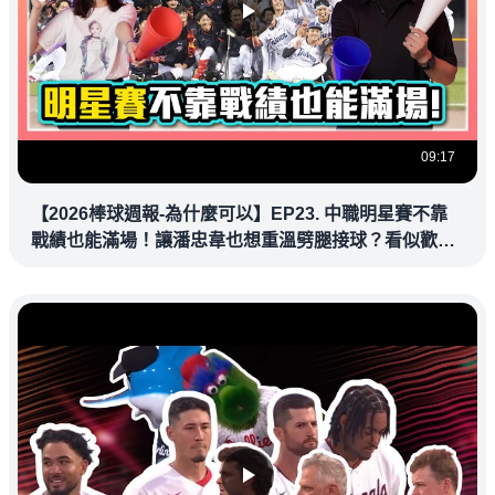
09:17
【2026棒球週報-為什麼可以】EP23. 中職明星賽不靠
戰績也能滿場！讓潘忠韋也想重溫劈腿接球？看似歡樂
教練都暗中觀察