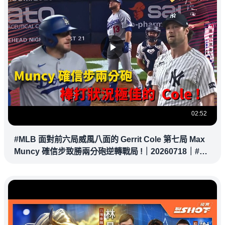
02:52
#MLB 面對前六局威風八面的 Gerrit Cole 第七局 Max
Muncy 確信步致勝兩分砲逆轉戰局 !｜20260718｜#洛
杉磯道奇