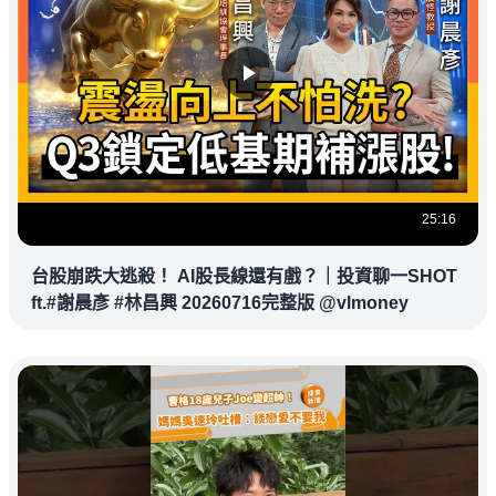
25:16
台股崩跌大逃殺！ AI股長線還有戲？｜投資聊一SHOT
ft.#謝晨彥 #林昌興 20260716完整版 @vlmoney