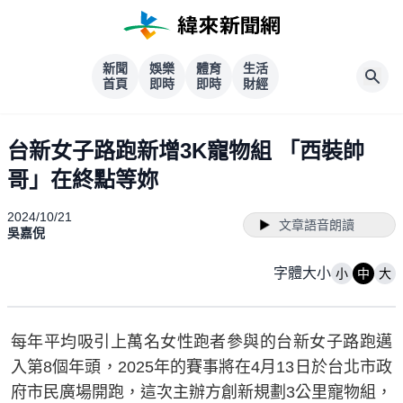
新聞
娛樂
體育
生活
首頁
即時
即時
財經
台新女子路跑新增3K寵物組 「西裝帥
哥」在終點等妳
2024/10/21
文章語音朗讀
吳嘉倪
字體大小
小
中
大
每年平均吸引上萬名女性跑者參與的台新女子路跑邁
入第8個年頭，2025年的賽事將在4月13日於台北市政
府市民廣場開跑，這次主辦方創新規劃3公里寵物組，