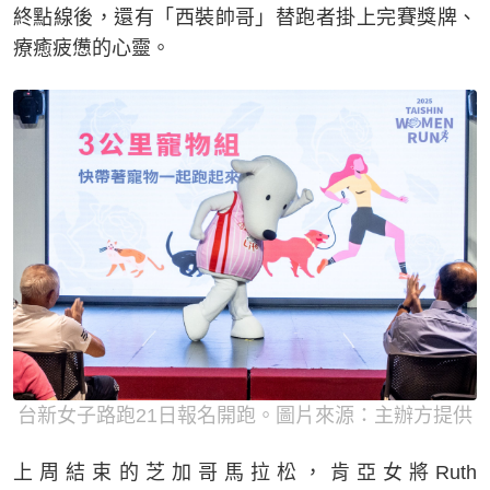
終點線後，還有「西裝帥哥」替跑者掛上完賽獎牌、
療癒疲憊的心靈。
台新女子路跑21日報名開跑。圖片來源：主辦方提供
上周結束的芝加哥馬拉松，肯亞女將Ruth