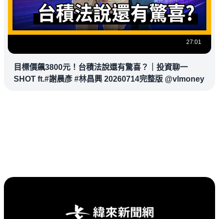
27:01
目標價飆3800元！台積法說還有驚喜？｜投資聊一
SHOT ft.#謝晨彥 #林昌興 20260714完整版 @vlmoney