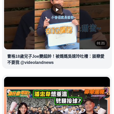
01:21
曹格18歲兒子Joe變超帥！被媽媽吳速玲吐槽：談戀愛
不要我 @videolandnews