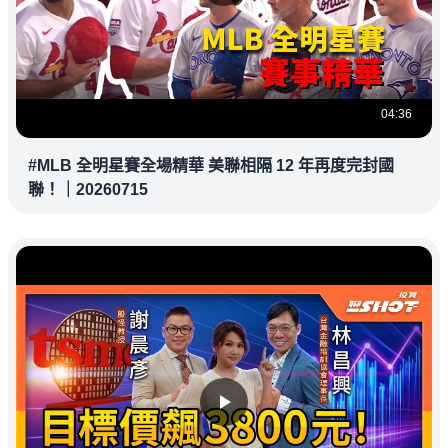
04:36
#MLB 全明星賽全場精華 美聯相隔 12 年再度完封國
聯！｜20260715