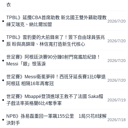
衣
TPBL》延攬CBA首席助教 新北國王雙外籍助理教
2026/7/20
練艾瑞克、納比爾加盟
TPBL》雲豹要的大前鋒來了！簽下自由球員張兆
2026/7/20
辰 盼與高錦瑋、林信寬打造新生代核心
世足賽》阿根廷決賽90分鐘0射門寫尷尬紀錄！
2026/7/20
Messi「銀」恨落淚
世足賽》Messi衛冕夢碎！西班牙延長賽1比0擊退
2026/7/20
阿根廷 相隔16年再奪冠
世足賽》Mbappé登頂進球王救不了法國 Saka帽
2026/7/19
子戲法率英格蘭6比4奪季軍
NPB》孫易磊重回一軍飆155公里 1局只花8球解
2026/7/18
決對手