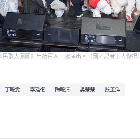
《民歌大團圓》集結百人一起演出。（圖／記者王人傑攝
丁曉雯
李建復
陶曉清
吳楚楚
殷正洋