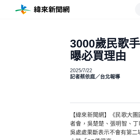
3000歲民歌
曝必買理由
2025/7/22
記者蔡依庭／台北報導
【緯來新聞網】《民歌大團圓
者會，吳楚楚、張明智、丁
吳處處果斷表示不會有第二場