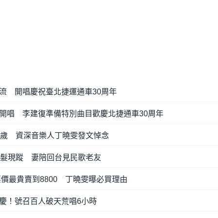
流 開唱慶祝臺北捷運通車30周年
開唱 李建復準備特別曲目歡慶北捷通車30周年
5歲 資深音樂人丁曉雯發文悼念
白髮現蹤 妻陪回台見民歌老友
票價最貴賣到8800 丁曉雯曝必買理由
慶！號召百人破天荒唱6小時