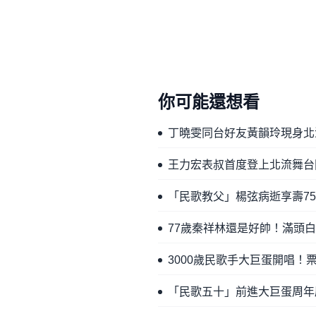
你可能還想看
丁曉雯同台好友黃韻玲現身北
王力宏表叔首度登上北流舞台
「民歌教父」楊弦病逝享壽7
77歲秦祥林還是好帥！滿頭
3000歲民歌手大巨蛋開唱！
「民歌五十」前進大巨蛋周年