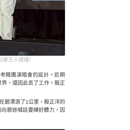
記者王人傑攝）
考韓團演唱會的設計。近期
全世界，還因此丟了工作。殷正
在碧潭游了1公里，殷正洋的
而向歌迷喊話要練好體力，因