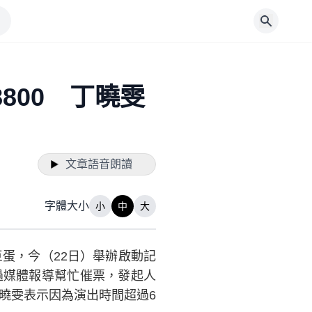
800 丁曉雯
文章語音朗讀
字體大小
小
中
大
蛋，今（22日）舉辦啟動記
過媒體報導幫忙催票，發起人
曉雯表示因為演出時間超過6