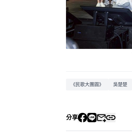
《民歌大團圓》
吳楚楚
分享