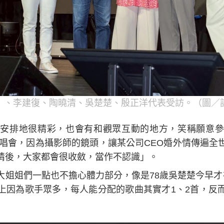
）、李建復、陶曉清、吳楚楚、殷正洋代表受訪。（圖／
安排地很精彩，也會有和觀眾互動的地方，笑稱願意參
團」的演唱會，因為攝影師的鏡頭，讓某公司CEO婚外情傳遍
情後，大家都會很收斂，當作不認識」。
大姐姐們一點也不擔心體力部分，像是78歲吳楚楚今早才
上因為歌手眾多，每人能分配的歌曲其實才1、2首，反