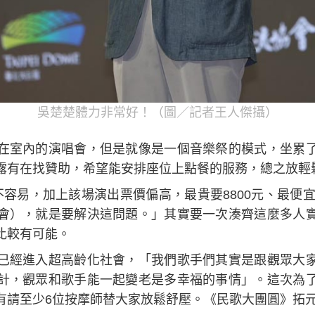
吳楚楚體力非常好！（圖／記者王人傑攝）
在室內的演唱會，但是就像是一個音樂祭的模式，坐累
露有在找贊助，希望能安排座位上點餐的服務，總之放輕
容易，加上該場演出票價偏高，最貴要8800元、最便宜
會），就是要解決這問題。」其實要一次湊齊這麼多人
比較有可能。
已經進入超高齡化社會，「我們歌手們其實是跟觀眾大
計，觀眾和歌手能一起變老是多幸福的事情」。這次為
有請至少6位按摩師替大家放鬆舒壓。《民歌大團圓》拓