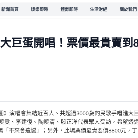
新聞首頁
娛樂即時
體育即時
生活財經
關於我們
手大巨蛋開唱！票價最貴賣到8
》演唱會集結近百人、共超過3000歲的民歌手唱進大巨
曉雯、李建復、陶曉清、殷正洋代表眾人受訪，希望透
「不來會遺憾」；另外，此場票價最貴要價8800元，丁