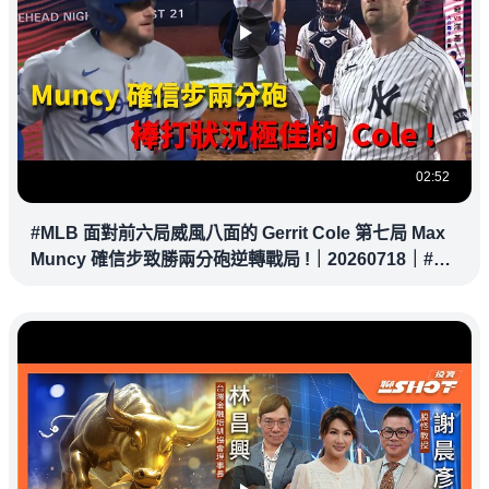
02:52
#MLB 面對前六局威風八面的 Gerrit Cole 第七局 Max
Muncy 確信步致勝兩分砲逆轉戰局 !｜20260718｜#洛
杉磯道奇