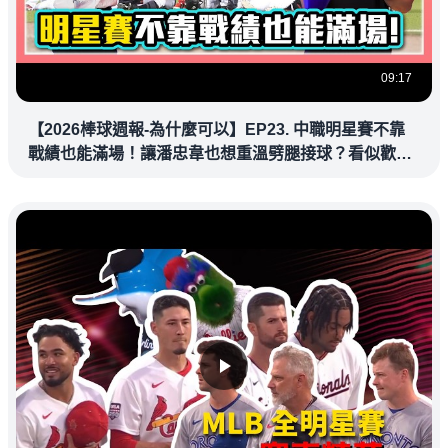
09:17
【2026棒球週報-為什麼可以】EP23. 中職明星賽不靠
戰績也能滿場！讓潘忠韋也想重溫劈腿接球？看似歡樂
教練都暗中觀察