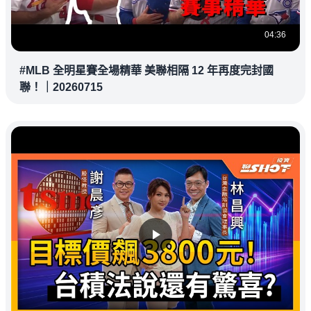
04:36
#MLB 全明星賽全場精華 美聯相隔 12 年再度完封國
聯！｜20260715