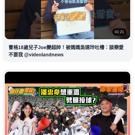
01:21
曹格18歲兒子Joe變超帥！被媽媽吳速玲吐槽：談戀愛
不要我 @videolandnews