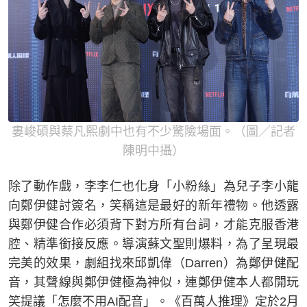
婁峻碩與蔡凡熙劇中也有不少驚險場面。（圖／記者
陳明中攝）
除了動作戲，李李仁也化身「小粉絲」為兒子李小龍
向鄭伊健討簽名，笑稱這是最好的新年禮物。他透露
與鄭伊健合作必須背下對方所有台詞，才能克服香港
腔、精準銜接反應。導演蘇文聖則爆料，為了呈現最
完美的效果，劇組找來邱凱偉（Darren）為鄭伊健配
音，其聲線與鄭伊健極為神似，連鄭伊健本人都開玩
笑提議「怎麼不用AI配音」。《百萬人推理》定於2月