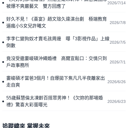
2026/7/14
被爆不爽嚴藝文 雙方回應了
好久不見！《喜宴》趙文瑄久違演台劇 極端教育
2026/7/8
逼瘋小S女兒許曦文
李李仁變狗奴才賣毛孩周邊 曝「3影視作品」上線
2026/7/5
倒數
竟沒受邀婁峻碩沖繩婚禮 高爾宣鬆口：交情只到
2026/7/1
戶政事務所
婁峻碩才當爸3個月！自爆拋下焦凡凡半夜離家出
2026/6/26
走自爽
55歲蘇慧倫太凍齡百搭眾男神！《欠妳的那場婚
2026/6/23
禮》驚喜大彩蛋曝光
追蹤緯來 掌握未來