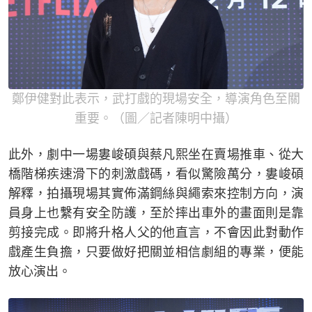
鄭伊健對此表示，武打戲的現場安全，導演角色至關
重要。（圖／記者陳明中攝）
此外，劇中一場婁峻碩與蔡凡熙坐在賣場推車、從大
橋階梯疾速滑下的刺激戲碼，看似驚險萬分，婁峻碩
解釋，拍攝現場其實佈滿鋼絲與繩索來控制方向，演
員身上也繫有安全防護，至於摔出車外的畫面則是靠
剪接完成。即將升格人父的他直言，不會因此對動作
戲產生負擔，只要做好把關並相信劇組的專業，便能
放心演出。