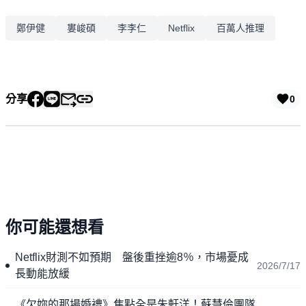
鄭伊健
婁峻碩
李李仁
Netflix
百萬人推理
分享
0
你可能還想看
Netflix財測不如預期 盤後重挫逾8％，市場憂成
2026/7/17
長動能放緩
《欠妳的那場婚禮》焦點全是朱軒洋！蘇慧倫團隊