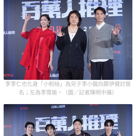
李李仁也化身「小粉絲」為兒子李小龍向鄭伊健討簽
名；左為李霈瑜。（圖／記者陳明中攝）