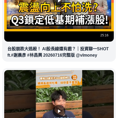
25:16
台股崩跌大逃殺！ AI股長線還有戲？｜投資聊一SHOT
ft.#謝晨彥 #林昌興 20260716完整版 @vlmoney