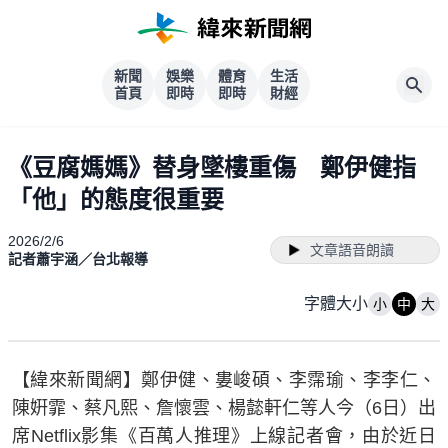
新聞
娛樂
體育
生活
首頁
即時
即時
財經
《豆腐媽媽》替身墜樓重傷 鄭伊健指
「他」的態度很重要
2026/2/6
文章語音朗讀
記者蕭宇涵／台北報導
字體大小
小
中
大
【緯來新聞網】鄭伊健、婁峻碩、李霈瑜、李李仁、
陳姸霏、蔡凡熙、詹懷雲、楊懿軒仁等人今（6日）出
席Netflix影集《百萬人推理》上線記者會，由於近日