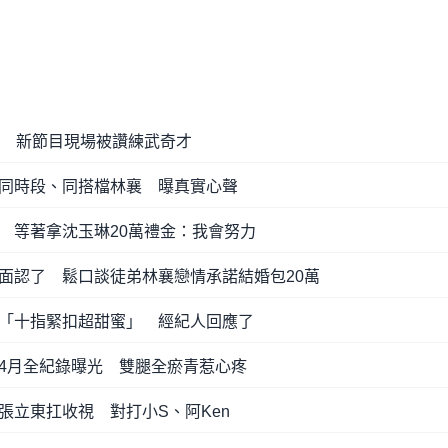
演 新節目現場被讚練武奇才
同時段、同搭檔林襄 曝真實心聲
 等著拿沈玉琳20萬禮金：我會努力
面認了 鬆口談徒弟林襄戀情承諾結婚包20萬
「十指緊扣超甜蜜」 經紀人回應了
4月全紀錄曝光 雙腿全瘀青惹心疼
張立東扛收視 對打小S、阿Ken