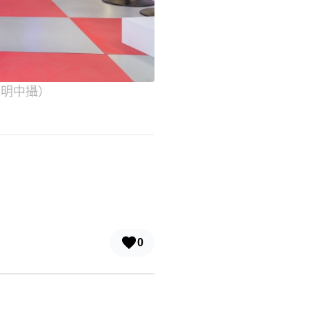
陳明中攝）
0