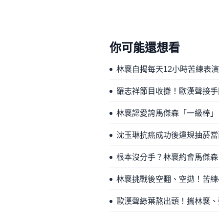
你可能還想看
林襄自揭每天12小時苦練表
羅志祥節目收攤！歐漢聲接手
林襄認愛誇馬傑森「一級棒」
沈玉琳抗癌成功後違規抽菸當
根本沒分手？林襄約會馬傑森
林襄挑戰後空翻、空拋！苦練
歐漢聲綠葉熬出頭！攜林襄、