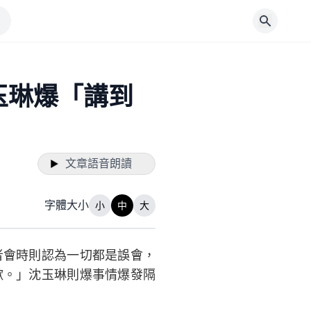
玉琳爆「講到
文章語音朗讀
字體大小
小
中
大
者會時則認為一切都是誤會，
歉。」沈玉琳則爆事情爆發隔