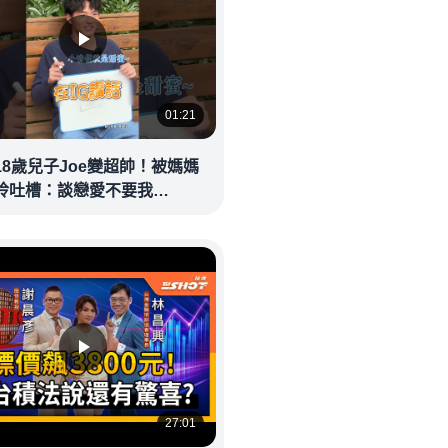
01:21
18歲兒子Joe變超帥！被媽媽
玲吐槽：談戀愛不要我
eolandnews
27:01