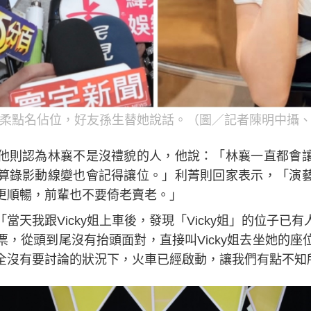
柔點名佔位，好友孫生替她說話。（圖／記者陳明中攝、
他則認為林襄不是沒禮貌的人，他說：「林襄一直都會
算錄影動線變也會記得讓位。」利菁則回家表示，「演
更順暢，前輩也不要倚老賣老。」
當天我跟Vicky姐上車後，發現「Vicky姐」的位子已
，從頭到尾沒有抬頭面對，直接叫Vicky姐去坐她的座
全沒有要討論的狀況下，火車已經啟動，讓我們有點不知