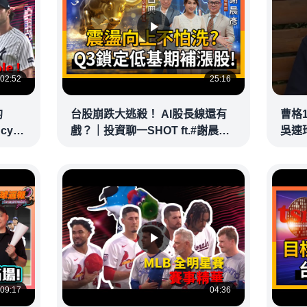
02:52
25:16
的
台股崩跌大逃殺！ AI股長線還有
曹格
ncy
戲？｜投資聊一SHOT ft.#謝晨彥
吳速
｜
#林昌興 20260716完整版
@vid
@vlmoney
09:17
04:36