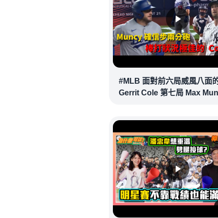
#MLB 面對前六局威風八面
Gerrit Cole 第七局 Max Mu
確信步致勝兩分砲逆轉戰局 !
20260718｜#洛杉磯道奇