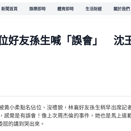
新聞首頁
娛樂即時
體育即時
生活財經
關於我們
位好友孫生喊「誤會」 沈
被黃小柔點名佔位、沒禮貌，林襄好友孫生稍早出席記
，感覺是有誤會！像上次周杰倫的事件，她也是馬上道
委屈的講到哭出來。