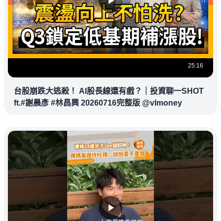
25:16
台股崩跌大逃殺！ AI股長線還有戲？｜投資聊一SHOT
ft.#謝晨彥 #林昌興 20260716完整版 @vlmoney