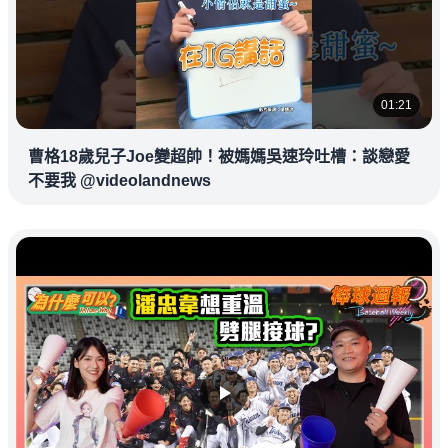
01:21
曹格18歲兒子Joe變超帥！被媽媽吳速玲吐槽：談戀愛
不要我 @videolandnews