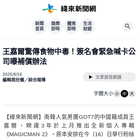
新聞
娛樂
體育
生活
首頁
即時
即時
財經
王嘉爾驚傳食物中毒！簽名會緊急喊卡公
司曝補償辦法
2025/8/16
文章語音朗讀
編輯周欣儀／綜合報導
字體大小
小
中
大
【緯來新聞網】南韓人氣男團GOT7的中國籍成員王
嘉爾，睽違3年於上月推出全新個人專輯
《MAGICMAN 2》，原本安排在今（16）日舉行粉絲