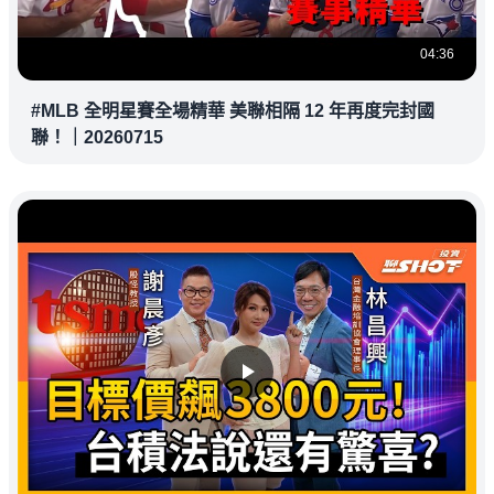
04:36
#MLB 全明星賽全場精華 美聯相隔 12 年再度完封國
聯！｜20260715