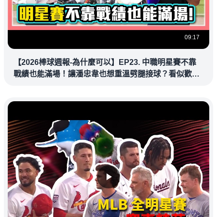
09:17
【2026棒球週報-為什麼可以】EP23. 中職明星賽不靠
戰績也能滿場！讓潘忠韋也想重溫劈腿接球？看似歡樂
教練都暗中觀察