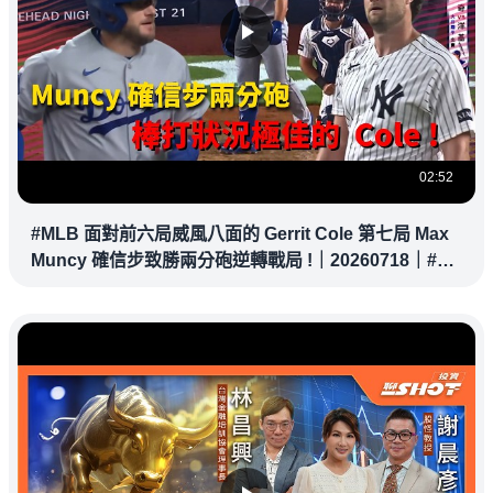
02:52
#MLB 面對前六局威風八面的 Gerrit Cole 第七局 Max
Muncy 確信步致勝兩分砲逆轉戰局 !｜20260718｜#洛
杉磯道奇