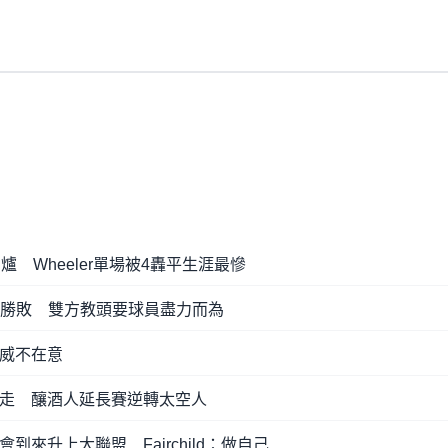
爐 Wheeler單場被4轟平生涯最慘
調勝敗 雙方教頭要球員盡力而為
愷威不在意
飛走 釀酒人延長賽逆轉太空人
到來升上大聯盟 Fairchild：做自己