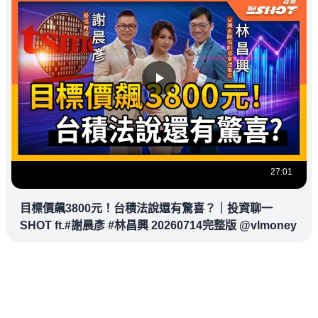
27:01
目標價飆3800元！台積法說還有驚喜？｜投資聊一
SHOT ft.#謝晨彥 #林昌興 20260714完整版 @vlmoney