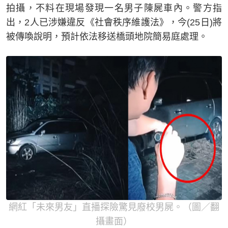
拍攝，不料在現場發現一名男子陳屍車內。警方指
出，2人已涉嫌違反《社會秩序維護法》，今(25日)將
被傳喚說明，預計依法移送橋頭地院簡易庭處理。
網紅「未來男友」直播探險驚見廢校男屍。（圖／翻
攝畫面）