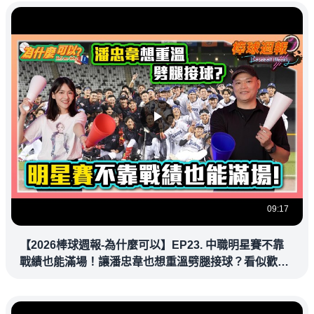
09:17
【2026棒球週報-為什麼可以】EP23. 中職明星賽不靠
戰績也能滿場！讓潘忠韋也想重溫劈腿接球？看似歡樂
教練都暗中觀察