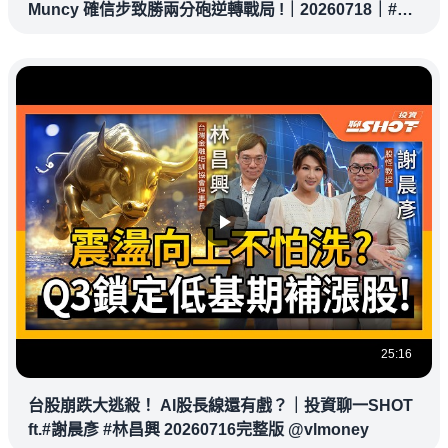
Muncy 確信步致勝兩分砲逆轉戰局 !｜20260718｜#洛
杉磯道奇
25:16
台股崩跌大逃殺！ AI股長線還有戲？｜投資聊一SHOT
ft.#謝晨彥 #林昌興 20260716完整版 @vlmoney