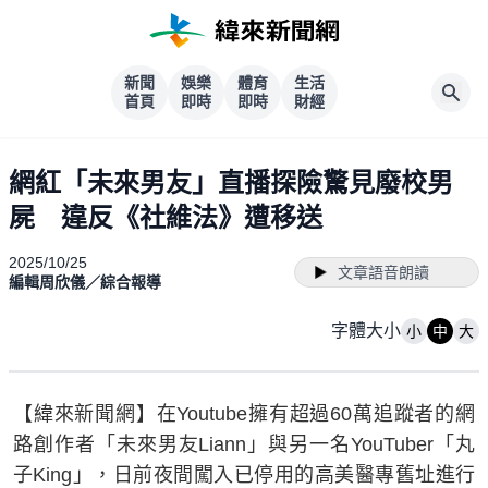
新聞
娛樂
體育
生活
首頁
即時
即時
財經
網紅「未來男友」直播探險驚見廢校男
屍 違反《社維法》遭移送
2025/10/25
文章語音朗讀
編輯周欣儀／綜合報導
字體大小
小
中
大
【緯來新聞網】在Youtube擁有超過60萬追蹤者的網
路創作者「未來男友Liann」與另一名YouTuber「丸
子King」，日前夜間闖入已停用的高美醫專舊址進行