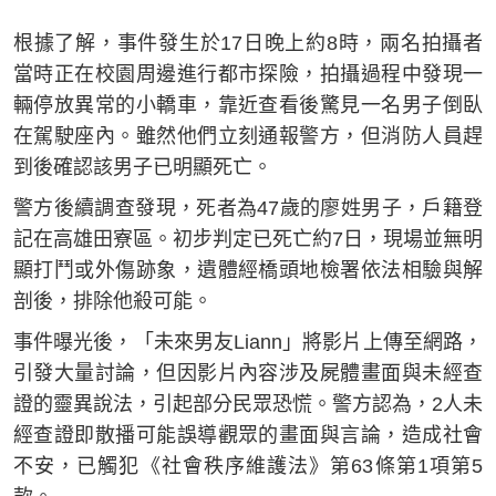
根據了解，事件發生於17日晚上約8時，兩名拍攝者
當時正在校園周邊進行都市探險，拍攝過程中發現一
輛停放異常的小轎車，靠近查看後驚見一名男子倒臥
在駕駛座內。雖然他們立刻通報警方，但消防人員趕
到後確認該男子已明顯死亡。
警方後續調查發現，死者為47歲的廖姓男子，戶籍登
記在高雄田寮區。初步判定已死亡約7日，現場並無明
顯打鬥或外傷跡象，遺體經橋頭地檢署依法相驗與解
剖後，排除他殺可能。
事件曝光後，「未來男友Liann」將影片上傳至網路，
引發大量討論，但因影片內容涉及屍體畫面與未經查
證的靈異說法，引起部分民眾恐慌。警方認為，2人未
經查證即散播可能誤導觀眾的畫面與言論，造成社會
不安，已觸犯《社會秩序維護法》第63條第1項第5