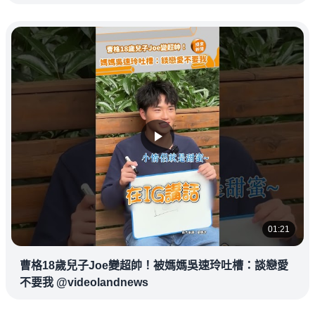
01:21
曹格18歲兒子Joe變超帥！被媽媽吳速玲吐槽：談戀愛
不要我 @videolandnews