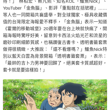
待！」 林柏宏、蔡凡熙、知名KOL「鱷魚Nick」、
YouTuber「金魚腦」、影評「重點就在括號裡」……
等人也一同開箱共襄盛舉，對全球獨家、極具收藏價
值的台灣限定海報愛不釋手，「金魚腦」表示一知道
《霍爾的移動城堡》20週年要在台上映就快瘋了，開
箱海報時驚呼好美，留意到卡西法火焰光芒和流星的
磨砂印刷細節質感，也稱讚復古書卡、透明書籤套票
做得很精緻，大推說：「還不看爆嗎？」鱷魚Nick特
別以藍天白雲為背景開箱「透明書籤套票」，表示：
「最帥的吉卜力男神要回歸了，絕美套卡質感超好，
套卡就是要這樣拍！」