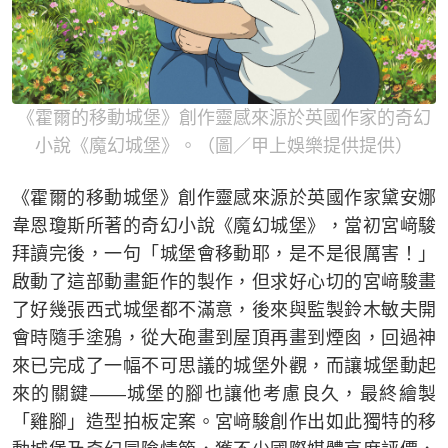
《霍爾的移動城堡》創作靈感來源於英國作家的奇幻
小說《魔幻城堡》。（圖／甲上娛樂提供提供）
《霍爾的移動城堡》創作靈感來源於英國作家黛安娜
韋恩瓊斯所著的奇幻小說《魔幻城堡》，當初宮﨑駿
拜讀完後，一句「城堡會移動耶，是不是很厲害！」
啟動了這部動畫鉅作的製作，但求好心切的宮﨑駿畫
了好幾張西式城堡都不滿意，後來與監製鈴木敏夫開
會時隨手塗鴉，從大砲畫到屋頂再畫到煙囪，回過神
來已完成了一幅不可思議的城堡外觀，而讓城堡動起
來的關鍵——城堡的腳也讓他考慮良久，最終繪製
「雞腳」造型拍板定案。宮﨑駿創作出如此獨特的移