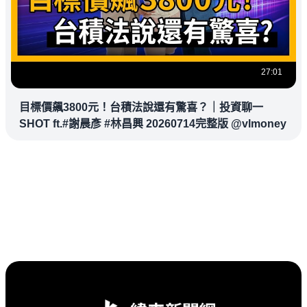
27:01
目標價飆3800元！台積法說還有驚喜？｜投資聊一
SHOT ft.#謝晨彥 #林昌興 20260714完整版 @vlmoney