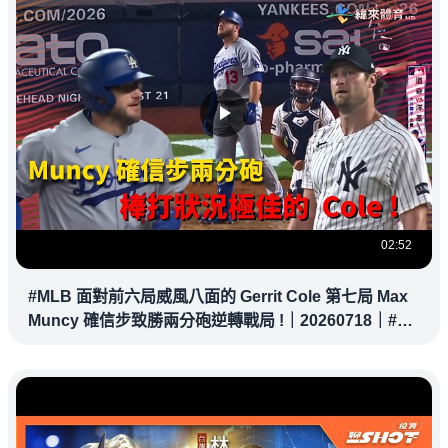
02:52
#MLB 面對前六局威風八面的 Gerrit Cole 第七局 Max
Muncy 確信步致勝兩分砲逆轉戰局 !｜20260718｜#洛
杉磯道奇