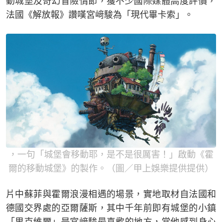
動城堡及奇幻冒險情節，獲不少國際媒體高度評價，
法國《解放報》讚嘆宮﨑駿為「現代畢卡索」。
，一句「城堡會移動耶，是不是很厲害！」啟動《霍
爾的移動城堡》的製作。（圖／甲上娛樂提供提供）
片中蘇菲與霍爾浪漫相遇的場景，實地取材自法國和
德國交界處的亞爾薩斯，其中千年前即有城堡的小鎮
「里克維爾」是宮﨑駿最喜歡的地方，當他感到身心