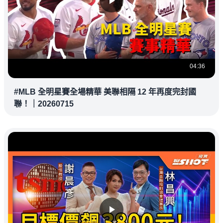
04:36
#MLB 全明星賽全場精華 美聯相隔 12 年再度完封國
聯！｜20260715