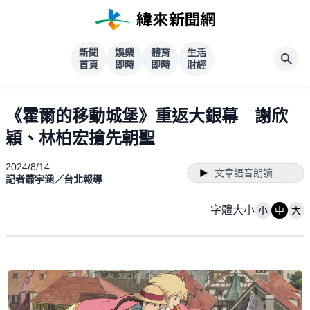
新聞
娛樂
體育
生活
首頁
即時
即時
財經
《霍爾的移動城堡》重返大銀幕 謝欣
穎、林柏宏搶先朝聖
2024/8/14
文章語音朗讀
記者蕭宇涵／台北報導
字體大小
小
中
大