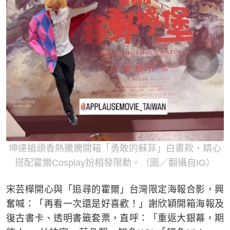
坤達搶頭香熱騰騰開箱「勇敢的蘇菲」白晝款，精心
搭配霍爾Cosplay扮相發限動。（圖／翻攝自IG）
宋芸樺開心與「追尋的霍爾」台灣限定海報合影，興
奮喊：「再看一次還是好喜歡！」謝欣穎開箱海報及
復古書卡、透明書籤套票，直呼：「重返大銀幕，期