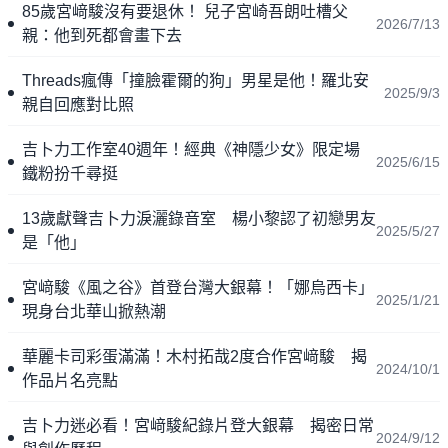
85歲宮﨑駿沒有要退休！ 兒子宮崎吾朗吐槽父
2026/7/13
親：他到死都會畫下去
Threads瘋傳「撞臉霍爾的狗」男星是他！羅北安
2025/9/3
親自回應對比照
吉卜力工作室40週年！經典《神隱少女》限定場
2025/6/15
鐵粉扮千尋挺
13歲獻聲吉卜力淚灑錄音室 楊小黎認了初戀男友
2025/5/27
是「他」
宮﨑駿《風之谷》首登台灣大銀幕！「娜烏西卡」
2025/1/21
現身台北華山掀熱潮
華麗卡司彩蛋滿滿！木村拓哉2度合作宮﨑駿 揭
2024/10/1
作品片名亮點
吉卜力迷必看！宮﨑駿紀錄片登大銀幕 揭密日常
2024/9/12