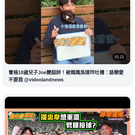
01:21
曹格18歲兒子Joe變超帥！被媽媽吳速玲吐槽：談戀愛
不要我 @videolandnews