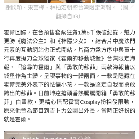
謝欣穎、宋芸樺、林柏宏朝聖台灣限定海報。（圖／
翻攝自IG）
霍爾回歸，在台預售套票狂賣1萬5千張破紀錄，魅力
更勝《魔法公主》和《神隱少女》，結合片中魔法門
元素的互動網站也正式開站，片商力邀方序中與董十
行再度操刀全球獨家《霍爾的移動城堡》台灣限定海
報，「追尋的霍爾」與「勇敢的蘇菲」兩款海報皆以
城堡作為主體，呈現事物的一體兩面，一款是隱藏在
霍爾完美外表下的怯懦小孩，一款是堅定自我而勇敢
跨出的蘇菲。日前坤達搶頭香熱騰騰開箱「勇敢的蘇
菲」白晝款，更精心搭配霍爾Cosplay扮相發限動，
原來他曾為節目到吉卜力公園出外景，當時正好扮的
就是霍爾。