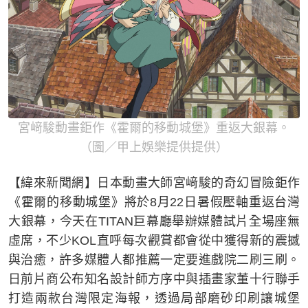
宮﨑駿動畫鉅作《霍爾的移動城堡》重返大銀幕。
（圖／甲上娛樂提供提供）
【緯來新聞網】日本動畫大師宮﨑駿的奇幻冒險鉅作
《霍爾的移動城堡》將於8月22日暑假壓軸重返台灣
大銀幕，今天在TITAN巨幕廳舉辦媒體試片全場座無
虛席，不少KOL直呼每次觀賞都會從中獲得新的震撼
與治癒，許多媒體人都推薦一定要進戲院二刷三刷。
日前片商公布知名設計師方序中與插畫家董十行聯手
打造兩款台灣限定海報，透過局部磨砂印刷讓城堡