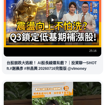
25:16
台股崩跌大逃殺！ AI股長線還有戲？｜投資聊一SHOT
ft.#謝晨彥 #林昌興 20260716完整版 @vlmoney