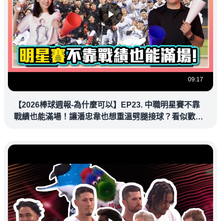
09:17
【2026棒球週報-為什麼可以】EP23. 中職明星賽不靠
戰績也能滿場！讓潘忠韋也想重溫劈腿接球？看似歡樂
教練都暗中觀察