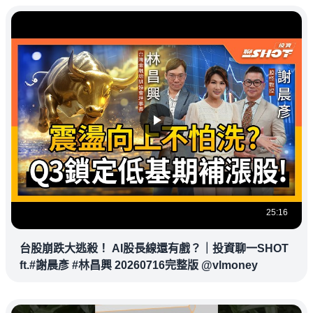
25:16
台股崩跌大逃殺！ AI股長線還有戲？｜投資聊一SHOT
ft.#謝晨彥 #林昌興 20260716完整版 @vlmoney