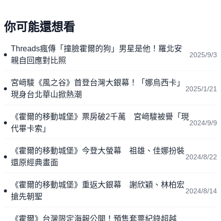
你可能還想看
Threads瘋傳「撞臉霍爾的狗」男星是他！羅北安
2025/9/3
親自回應對比照
宮﨑駿《風之谷》首登台灣大銀幕！「娜烏西卡」
2025/1/21
現身台北華山掀熱潮
《霍爾的移動城堡》票房破2千萬 宮﨑駿被譽「現
2024/9/9
代畢卡索」
《霍爾的移動城堡》今登大螢幕 祖雄、佳娜扮裝
2024/8/22
還原經典畫面
《霍爾的移動城堡》重返大銀幕 謝欣穎、林柏宏
2024/8/14
搶先朝聖
《霍爾》台灣限定海報公開！預售套票紀錄超越