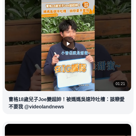
01:21
曹格18歲兒子Joe變超帥！被媽媽吳速玲吐槽：談戀愛
不要我 @videolandnews