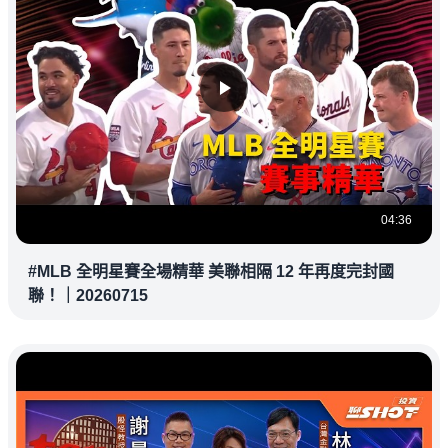
04:36
#MLB 全明星賽全場精華 美聯相隔 12 年再度完封國
聯！｜20260715