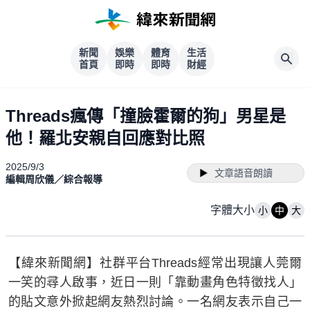
新聞
娛樂
體育
生活
首頁
即時
即時
財經
Threads瘋傳「撞臉霍爾的狗」男星是
他！羅北安親自回應對比照
2025/9/3
文章語音朗讀
編輯周欣儀／綜合報導
字體大小
小
中
大
【緯來新聞網】社群平台Threads經常出現讓人莞爾
一笑的尋人啟事，近日一則「靠動畫角色特徵找人」
的貼文意外掀起網友熱烈討論。一名網友表示自己一