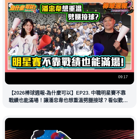
09:17
【2026棒球週報-為什麼可以】EP23. 中職明星賽不靠
戰績也能滿場！讓潘忠韋也想重溫劈腿接球？看似歡樂
教練都暗中觀察