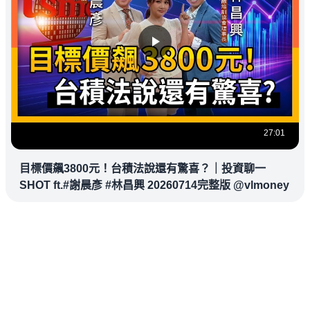
27:01
目標價飆3800元！台積法說還有驚喜？｜投資聊一
SHOT ft.#謝晨彥 #林昌興 20260714完整版 @vlmoney