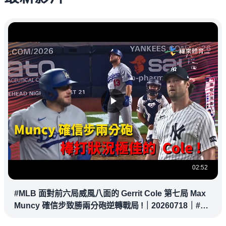
02:52
#MLB 面對前六局威風八面的 Gerrit Cole 第七局 Max
Muncy 確信步致勝兩分砲逆轉戰局 !｜20260718｜#洛
杉磯道奇