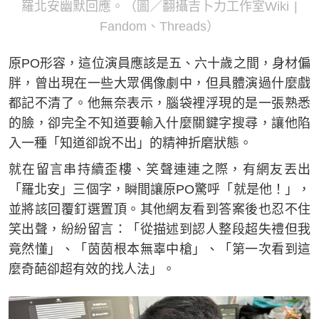
羅北安幽默回應。（圖／翻攝吉卜力工作室Wiki |
Fandom、Threads）
原PO形容，這位演員應該是五、六十歲之間，身材偏
胖，曾出現在一些大眾偶像劇中，但具體演過什麼戲
都記不清了。他無奈表示，腦袋裡浮現的是一張熟悉
的臉，卻完全不知道要輸入什麼關鍵字搜尋，讓他陷
入一種「知道卻說不出」的精神折磨狀態。
就在留言串持續歪樓、笑聲連連之際，有網友丟出
「羅北安」三個字，瞬間讓原PO驚呼「就是他！」，
並將該回覆釘選置頂。其他網友看到答案後也忍不住
笑出聲，紛紛留言：「從描述到認人整段超失禮但我
竟然懂」、「茵茵根本無辜中槍」、「第一次看到這
麼奇葩卻超有效的找人法」。