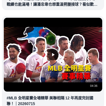
戰績也能滿場！讓潘忠韋也想重溫劈腿接球？看似歡樂
教練都暗中觀察
04:36
#MLB 全明星賽全場精華 美聯相隔 12 年再度完封國
聯！｜20260715