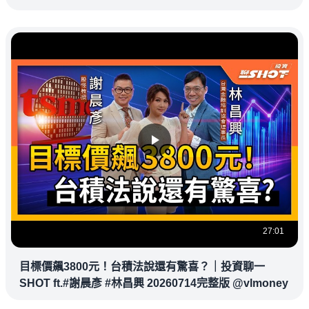
27:01
目標價飆3800元！台積法說還有驚喜？｜投資聊一
SHOT ft.#謝晨彥 #林昌興 20260714完整版 @vlmoney