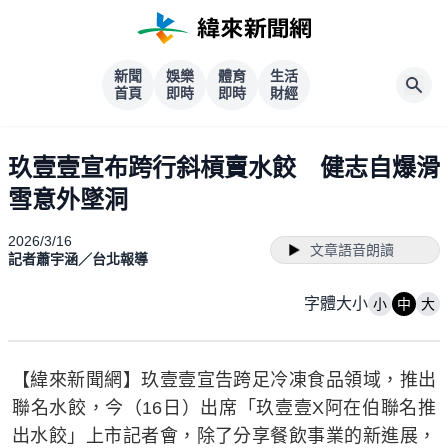
新聞
娛樂
體育
生活
首頁
即時
即時
財經
玖壹壹宣布跨行斜槓賣水餃 健志自爆滑
雪意外墜洞
2026/3/16
文章語音朗讀
記者蕭宇涵／台北報導
字體大小
小
中
大
【緯來新聞網】玖壹壹宣告跨足冷凍食品領域，推出
聯名水餃，今（16日）出席「玖壹壹X阿在伯聯名推
出水餃」上市記者會，除了分享餐飲事業的新進展，