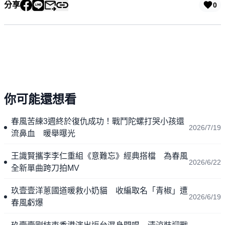
分享
0
你可能還想看
春風苦練3週終於復仇成功！戰鬥陀螺打哭小孩還
2026/7/19
流鼻血 暖舉曝光
王識賢攜李李仁重組《意難忘》經典搭檔 為春風
2026/6/22
全新單曲跨刀拍MV
玖壹壹洋蔥國道暖救小奶貓 收編取名「青椒」遭
2026/6/19
春風虧爆