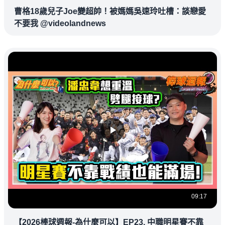
曹格18歲兒子Joe變超帥！被媽媽吳速玲吐槽：談戀愛
不要我 @videolandnews
09:17
【2026棒球週報-為什麼可以】EP23. 中職明星賽不靠