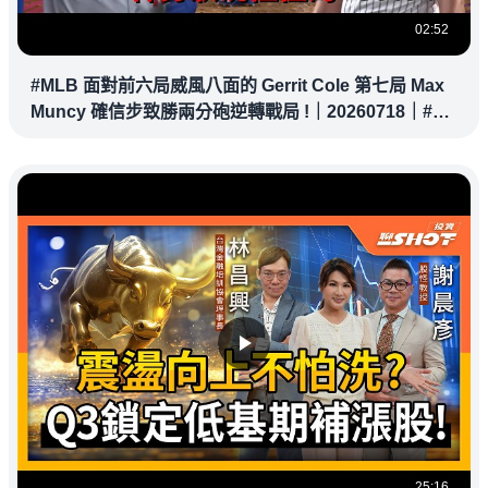
02:52
#MLB 面對前六局威風八面的 Gerrit Cole 第七局 Max
Muncy 確信步致勝兩分砲逆轉戰局 !｜20260718｜#洛
杉磯道奇
25:16