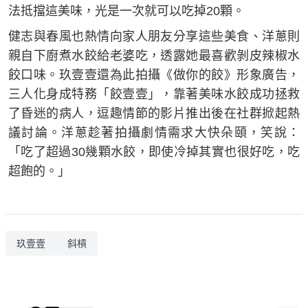
法抵擋這美味，光是一次就可以吃掉20顆。
健志與春風也熱情向家人朋友分享這些美食、洋蔥則
親自下廚煮水餃給老婆吃，透露她最喜歡剝皮辣椒水
餃口味。玖壹壹還為此拍攝《做你的餃》形象廣告，
三人化身成特務「餃壹壹」，靠著美味水餃成功拯救
了昏迷的病人，逗趣情節的影片推出後在社群掀起熱
議討論。洋蔥趁著拍攝劇情需求大快朵頤，笑說：
「吃了超過30幾顆水餃，即使冷掉其實也很好吃，吃
超飽的。」
玖壹壹
斜槓