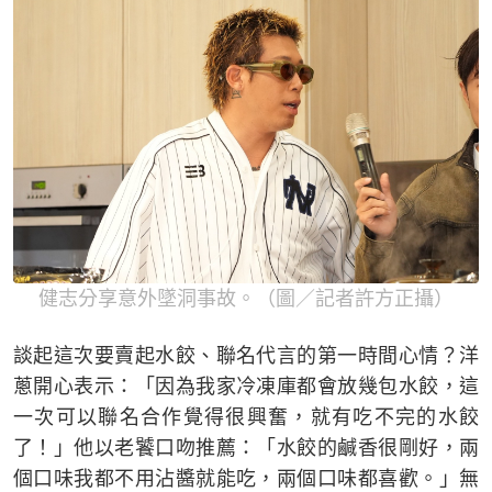
健志分享意外墜洞事故。（圖／記者許方正攝）
談起這次要賣起水餃、聯名代言的第一時間心情？洋
蔥開心表示：「因為我家冷凍庫都會放幾包水餃，這
一次可以聯名合作覺得很興奮，就有吃不完的水餃
了！」他以老饕口吻推薦：「水餃的鹹香很剛好，兩
個口味我都不用沾醬就能吃，兩個口味都喜歡。」無