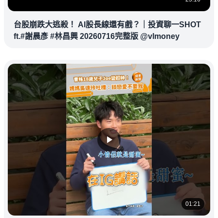
台股崩跌大逃殺！ AI股長線還有戲？｜投資聊一SHOT
ft.#謝晨彥 #林昌興 20260716完整版 @vlmoney
01:21