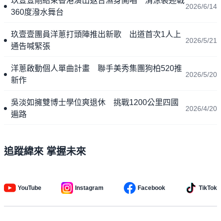
玖壹壹剛結束香港演出返台濕身開唱 清涼裝迎戰
2026/6/14
360度潑水舞台
玖壹壹團員洋蔥打頭陣推出新歌 出道首次1人上
2026/5/21
通告喊緊張
洋蔥啟動個人單曲計畫 聯手美秀集團狗柏520推
2026/5/20
新作
吳淡如擁雙博士學位爽退休 挑戰1200公里四國
2026/4/20
遍路
追蹤緯來 掌握未來
YouTube
Instagram
Facebook
TikTok