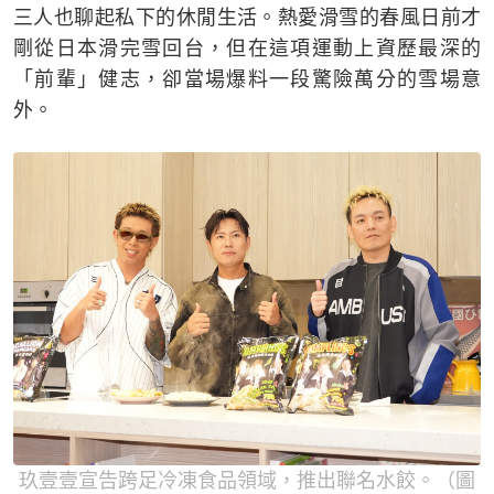
三人也聊起私下的休閒生活。熱愛滑雪的春風日前才
剛從日本滑完雪回台，但在這項運動上資歷最深的
「前輩」健志，卻當場爆料一段驚險萬分的雪場意
外。
玖壹壹宣告跨足冷凍食品領域，推出聯名水餃。（圖