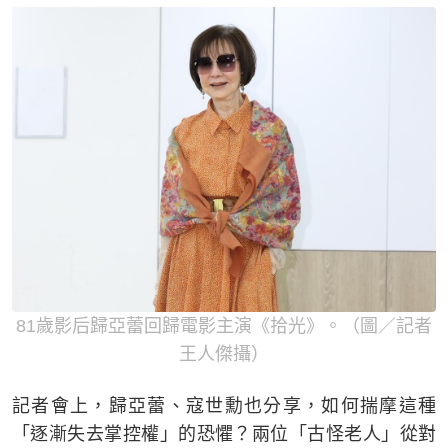
81歲影后歸亞蕾回歸電影主演《拾光》。（圖／記者
王人傑攝）
記者會上，歸亞蕾、寇世勳也分享，如何揣摩這種
「逐漸失去掌控權」的恐懼？兩位「古怪老人」從對