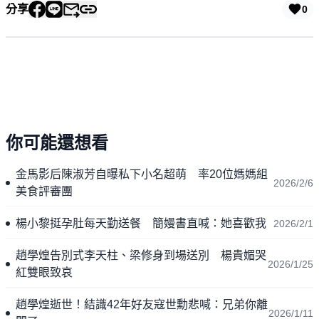
分享
0
你可能還想看
金馬影后陳淑芳自曝私下小名超萌 率20位媽媽組
2026/2/6
美食評審團
楊小黎挺孕肚每天勤送餐 簡嫚書直喊：她喜歡我
2026/2/1
趙學煌告別式李天柱、梁修身到場送別 楊貴媚哭
2026/1/25
紅雙眼致哀
趙學煌逝世！結識42年好友寇世勳悲喊：兄弟你離
2026/1/11