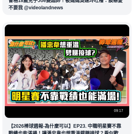
曹格18歲兒子Joe變超帥！被媽媽吳速玲吐槽：談戀愛
不要我 @videolandnews
09:17
【2026棒球週報-為什麼可以】EP23. 中職明星賽不靠
戰績也能滿場！讓潘忠韋也想重溫劈腿接球？看似歡樂