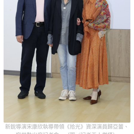
新銳導演宋康欣執導帶領《拾光》資深演員歸亞蕾、