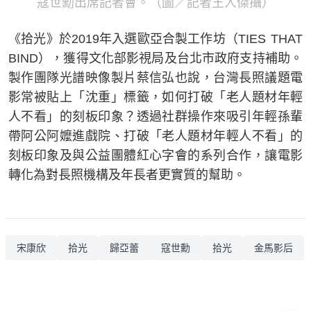
寇世勳出席記者會。（圖／記者王人傑攝）
《拾光》於2019年入選歐亞合製工作坊（TIES THAT
BIND），獲得文化部影視局及台北市政府支持補助。
製作團隊光譜映像製片蔡信弘也說，台灣長照議題電
影常被貼上「沈重」標籤，如何打破「老人題材年輕
人不看」的刻板印象？透過社群操作來吸引年輕孫輩
帶阿公阿嬤進戲院、打破「老人題材年輕人不看」的
刻板印象及與公益團體紅心字會的系列合作，讓電影
轉化為對長照機構及年長者更實質的幫助。
宋康欣
拾光
歸亞蕾
寇世勳
拾光
金馬影后