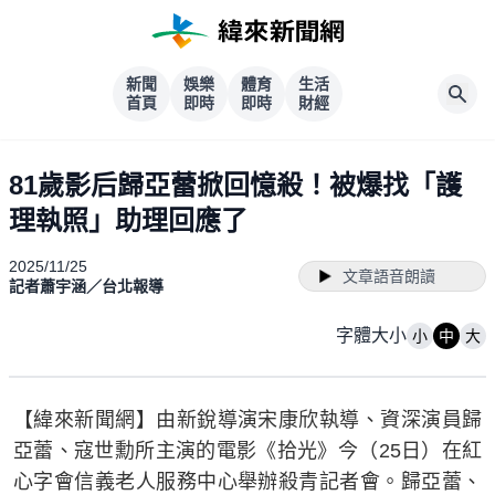
新聞
娛樂
體育
生活
首頁
即時
即時
財經
81歲影后歸亞蕾掀回憶殺！被爆找「護
理執照」助理回應了
2025/11/25
文章語音朗讀
記者蕭宇涵／台北報導
字體大小
小
中
大
【緯來新聞網】由新銳導演宋康欣執導、資深演員歸
亞蕾、寇世勳所主演的電影《拾光》今（25日）在紅
心字會信義老人服務中心舉辦殺青記者會。歸亞蕾、