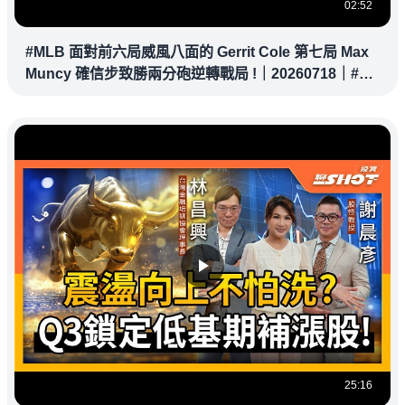
02:52
#MLB 面對前六局威風八面的 Gerrit Cole 第七局 Max
Muncy 確信步致勝兩分砲逆轉戰局 !｜20260718｜#洛
杉磯道奇
25:16