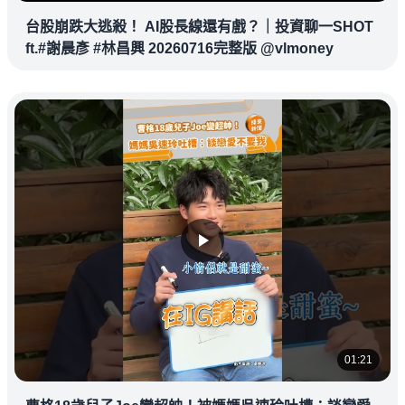
台股崩跌大逃殺！ AI股長線還有戲？｜投資聊一SHOT
ft.#謝晨彥 #林昌興 20260716完整版 @vlmoney
01:21