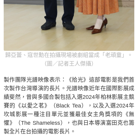
歸亞蕾、寇世勳在拍攝現場被劇組當成「老頑童」。
（圖／記者王人傑攝）
製作團隊光譜映像表示：《拾光》這部電影是我們首
次製作台灣導演的長片。光譜映像近年在國際影展成
績斐然，曾與多國合製包括入選2024年柏林影展主競
賽的《以愛之茗》（Black Tea），以及入選2024年
坎城影展一種注目單元並獲最佳女主角獎項的《無
懼》（The Shameless），也與日本導演富田克也籌
製全片在台拍攝的電影長片。