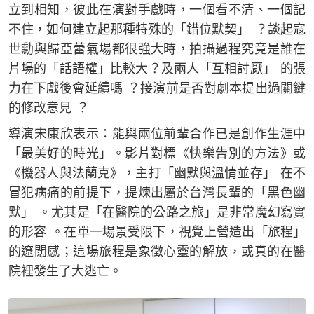
立到相知，彼此在演對手戲時，一個看不清、一個記
不住，如何建立起那種特殊的「錯位默契」 ？談起寇
世勳與歸亞蕾氣場都很強大時，拍攝過程究竟是誰在
片場的「話語權」比較大？及兩人「互相討厭」 的張
力在下戲後會延續嗎 ？接演前是否對劇本提出過關鍵
的修改意見 ？
導演宋康欣表示：能與兩位前輩合作已是創作生涯中
「最美好的時光」。影片對標《快樂告別的方法》或
《機器人與法蘭克》，主打「幽默與溫情並存」 在不
冒犯病痛的前提下，提煉出屬於台灣長輩的「黑色幽
默」 。尤其是「在醫院的公路之旅」是非常魔幻寫實
的形容 。在單一場景受限下，視覺上營造出「旅程」
的遼闊感；這場旅程是象徵心靈的解放，或真的在醫
院裡發生了大逃亡。