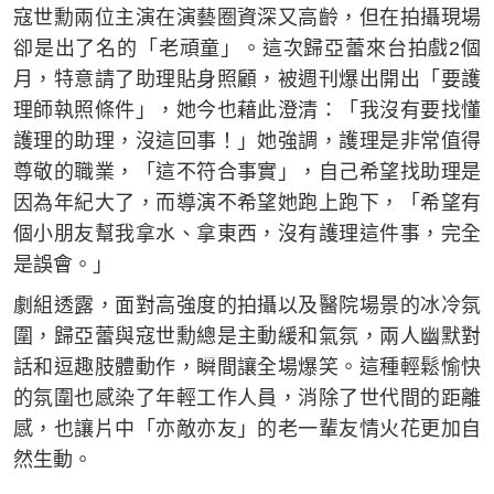
寇世勳兩位主演在演藝圈資深又高齡，但在拍攝現場
卻是出了名的「老頑童」。這次歸亞蕾來台拍戲2個
月，特意請了助理貼身照顧，被週刊爆出開出「要護
理師執照條件」，她今也藉此澄清：「我沒有要找懂
護理的助理，沒這回事！」她強調，護理是非常值得
尊敬的職業，「這不符合事實」，自己希望找助理是
因為年紀大了，而導演不希望她跑上跑下，「希望有
個小朋友幫我拿水、拿東西，沒有護理這件事，完全
是誤會。」
劇組透露，面對高強度的拍攝以及醫院場景的冰冷氛
圍，歸亞蕾與寇世勳總是主動緩和氣氛，兩人幽默對
話和逗趣肢體動作，瞬間讓全場爆笑。這種輕鬆愉快
的氛圍也感染了年輕工作人員，消除了世代間的距離
感，也讓片中「亦敵亦友」的老一輩友情火花更加自
然生動。