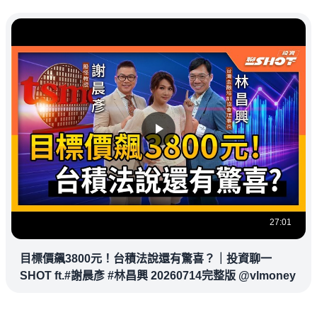
27:01
目標價飆3800元！台積法說還有驚喜？｜投資聊一
SHOT ft.#謝晨彥 #林昌興 20260714完整版 @vlmoney