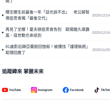
開了
曝坣娜生前最後一年「話也說不出」 老公薛智
2025/12/14
偉追思會揭「最後交代」
再見了坣娜！愛夫辦追思會告別 歐陽龍久違露
2025/12/14
面、寇世勳也來送別
81歲影后歸亞蕾掀回憶殺！被爆找「護理執照」
2025/11/25
助理回應了
追蹤緯來 掌握未來
YouTube
Instagram
Facebook
TikTok