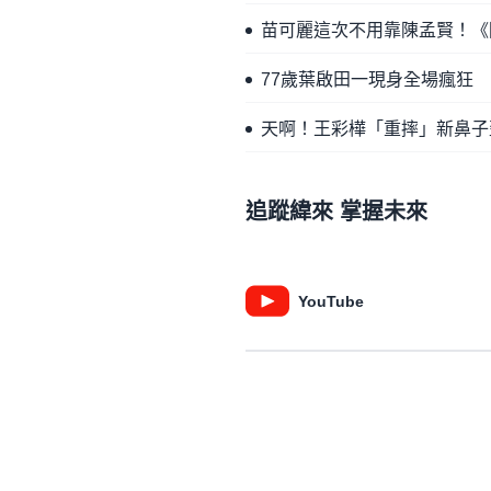
苗可麗這次不用靠陳孟賢！《
77歲葉啟田一現身全場瘋狂
天啊！王彩樺「重摔」新鼻子
追蹤緯來 掌握未來
YouTube