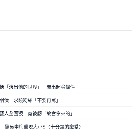
恬「滾出他的世界」 開出超強條件
崩潰 求饒粉絲「不要再罵」
藝人全圍觀 竟被虧「故宮拿來的」
裝 攜吳申梅重現大小S〈十分鐘的戀愛〉