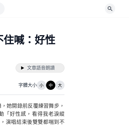
不住喊：好性
文章語音朗讀
字體大小
小
中
大
舞，她開錄前反覆練習舞步，
動「好性感，看得我老淚縱
數，演唱結束後雙雙都喘到不