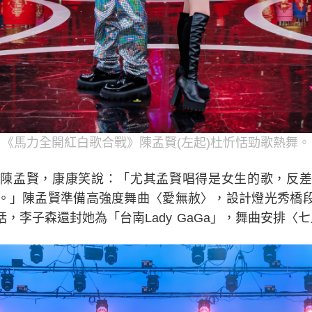
《馬力全開紅白歌合戰》陳孟賢(左起)杜忻恬勁歌熱舞
陳孟賢，康康笑說：「尤其孟賢唱得是女生的歌，反差
。」陳孟賢準備高強度舞曲〈愛無赦〉，設計燈光秀橋
，李子森還封她為「台南Lady GaGa」，舞曲安排〈