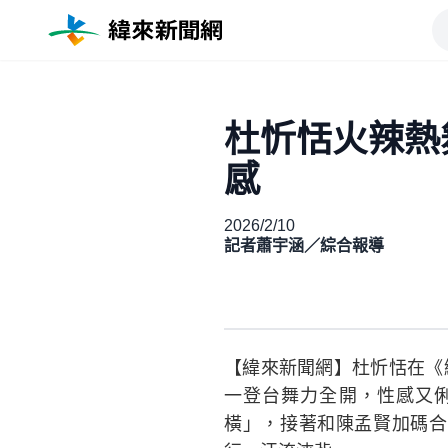
杜忻恬火辣熱
感
2026/2/10
記者蕭宇涵／綜合報導
【緯來新聞網】杜忻恬在《
一登台舞力全開，性感又
橫」，接著和陳孟賢加碼合