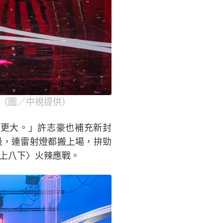
。（圖／中視提供）
更大。」許志豪也補充新封
段，連雷射燈都搬上場，拚勁
七上八下〉火辣應戰。