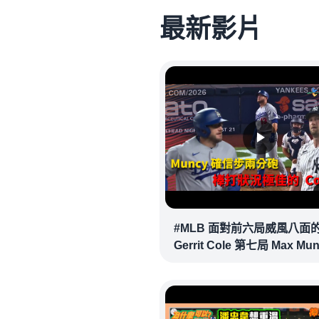
最新影片
#MLB 面對前六局威風八面
Gerrit Cole 第七局 Max Mu
確信步致勝兩分砲逆轉戰局 !
20260718｜#洛杉磯道奇