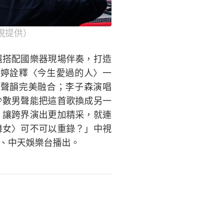
視提供）
還搭配國樂器現場伴奏，打造
婷詮釋〈今生愛過的人〉一
聲韻完美融合；李子森演唱
少數男聲能把這首歌換成另一
，讓跨界演出更加精采，就連
舞女〉可不可以重錄？」中視
台、中天娛樂台播出。