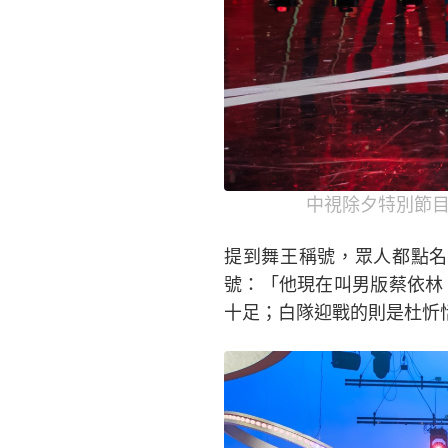
中視除夕特別節目
提到舞王稱號，眾人都點名
號：「他現在叫男版蔡依林
十足；白隊迎戰的則是杜忻恬