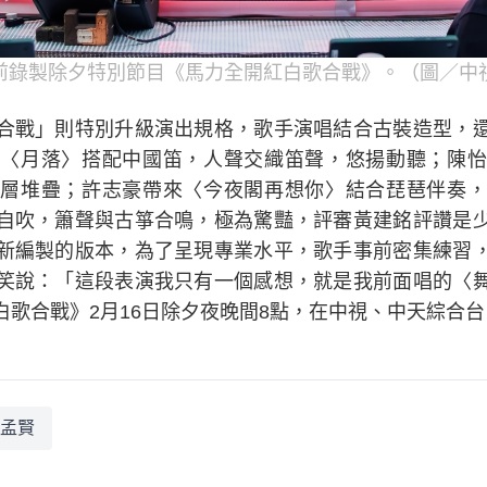
前錄製除夕特別節目《馬力全開紅白歌合戰》。（圖／中
合戰」則特別升級演出規格，歌手演唱結合古裝造型，
〈月落〉搭配中國笛，人聲交織笛聲，悠揚動聽；陳怡
層堆疊；許志豪帶來〈今夜閣再想你〉結合琵琶伴奏，
自吹，簫聲與古箏合鳴，極為驚豔，評審黃建銘評讚是
新編製的版本，為了呈現專業水平，歌手事前密集練習
笑說：「這段表演我只有一個感想，就是我前面唱的〈
白歌合戰》2月16日除夕夜晚間8點，在中視、中天綜合
孟賢