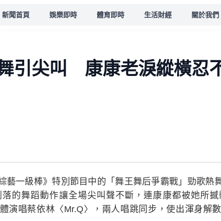
新聞首頁
娛樂即時
體育即時
生活財經
關於我們
舞引尖叫 康康老淚縱橫忍
綜藝一級棒》特別節目中的「舞王舞后爭霸戰」勁歌熱
俐落的舞蹈動作讓全場尖叫聲不斷，連康康都被她所撼
體演唱蔡依林〈Mr.Q〉，兩人唱跳同步，使出渾身解