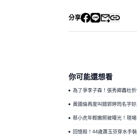
分享
你可能還想看
為了爭李子森！張秀卿轟杜忻
黃國倫再度叫錯郭婷筠名字好
蔡小虎年輕嫩照被曝光！現場
回憶殺！44歲蕭玉芬穿水手