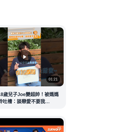
01:21
18歲兒子Joe變超帥！被媽媽
玲吐槽：談戀愛不要我
eolandnews