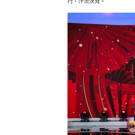
行、汗流浹背。