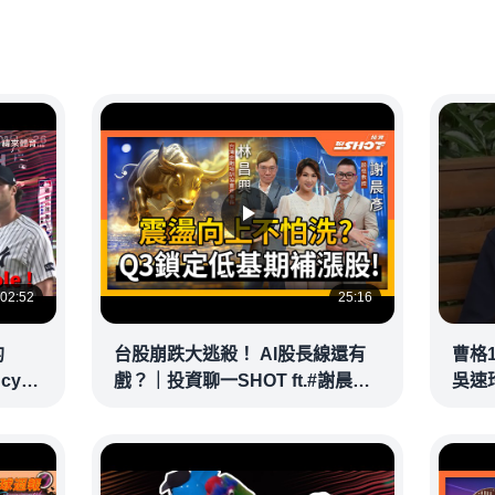
02:52
25:16
的
台股崩跌大逃殺！ AI股長線還有
曹格
ncy
戲？｜投資聊一SHOT ft.#謝晨彥
吳速
｜
#林昌興 20260716完整版
@vid
@vlmoney