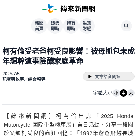
新聞
娛樂
體育
生活
首頁
即時
即時
財經
柯有倫受老爸柯受良影響！被母抓包未成
年想幹這事險釀家庭革命
2025/7/5
文章語音朗讀
記者蔡依庭／綜合報導
字體大小
小
中
大
【緯來新聞網】柯有倫出席「2025 Honda
Motorcycle 國際重型機車展」首日活動，分享一段關
於父親柯受良的瘋狂回憶：「1992年爸爸飛越長城