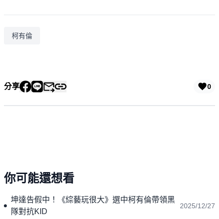
柯有倫
分享
0
你可能還想看
坤達告假中！《綜藝玩很大》選中柯有倫帶領黑
2025/12/27
隊對抗KID