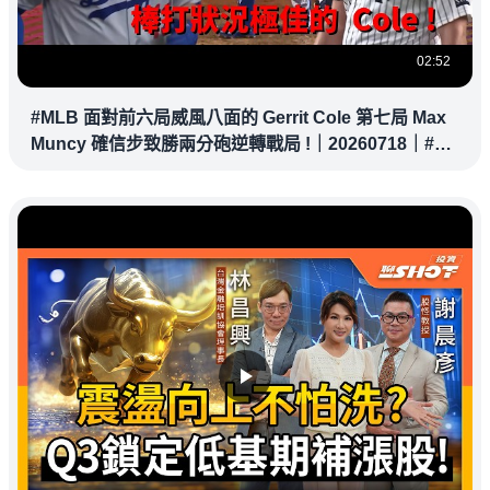
02:52
#MLB 面對前六局威風八面的 Gerrit Cole 第七局 Max
Muncy 確信步致勝兩分砲逆轉戰局 !｜20260718｜#洛
杉磯道奇