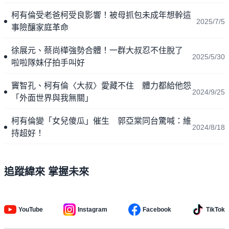
柯有倫受老爸柯受良影響！被母抓包未成年想幹這
2025/7/5
事險釀家庭革命
徐展元、蔡尚樺強勢合體！一群大叔忍不住脫了
2025/5/30
啦啦隊妹仔拍手叫好
竇智孔、柯有倫〈大叔〉愛藏不住 體力都給他怨
2024/9/25
「外面世界與我無關」
柯有倫變「女兒傻瓜」催生 郭亞棠同台驚喊：維
2024/8/18
持超好！
追蹤緯來 掌握未來
YouTube
Instagram
Facebook
TikTok