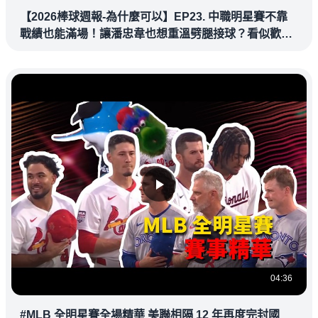
【2026棒球週報-為什麼可以】EP23. 中職明星賽不靠
戰績也能滿場！讓潘忠韋也想重溫劈腿接球？看似歡樂
教練都暗中觀察
04:36
#MLB 全明星賽全場精華 美聯相隔 12 年再度完封國