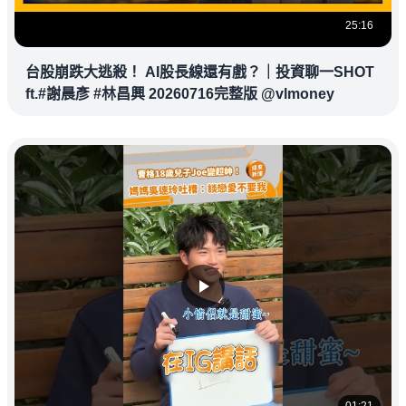
25:16
台股崩跌大逃殺！ AI股長線還有戲？｜投資聊一SHOT
ft.#謝晨彥 #林昌興 20260716完整版 @vlmoney
01:21