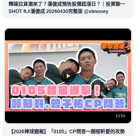
輝達拉貨潮來了？潘健成預告股價起漲日？｜投資聊一
SHOT ft.#潘健成 20260430完整版 @vlmoney
13:50
【2026棒球週報】「0105」CP問答～顏郁軒愛的攻勢