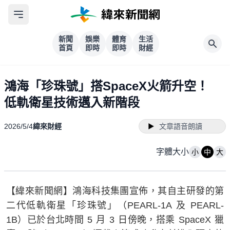
新聞
娛樂
體育
生活
首頁
即時
即時
財經
鴻海「珍珠號」搭SpaceX火箭升空！
低軌衛星技術邁入新階段
2026/5/4
緯來財經
文章語音朗讀
字體大小
小
中
大
【緯來新聞網】鴻海科技集團宣佈，其自主研發的第
二代低軌衛星「珍珠號」（PEARL-1A 及 PEARL-
1B）已於台北時間 5 月 3 日傍晚，搭乘 SpaceX 獵