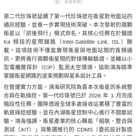
（圖／鴻海官網）
第二代珍珠號延續了第一代珍珠號在衛星對地面站的
通訊經驗，並進一步實現技術突破。本次發射的兩顆
衛星以「前後飛行」模式命名，其核心任務在於驗證
Ka 頻段的星際鏈路（Inter-Satellite Link, ISL）酬
載。這項技術不僅能實現衛星與地面站間的寬頻通
訊，更將進行兩顆衛星間的對接傳輸驗證，並輔以小
型電離層探針（CIP）監測太空環境，協助鴻海精準
掌握衛星網路的波束規劃與星系設計工具。
在營運實力方面，鴻海研究院負責本次衛星的系統整
合與在軌操控。第一代珍珠號已於 2026 年 1 月完成
階段性任務，團隊透過全球多處接收站累積了豐富的
軌道操控經驗，並在內湖衛星控制中心進行不間斷試
驗。鴻海強調，衛星產業的核心職能「組裝、整合與
測試（AIT）」與集團推行的 CDMS（委託設計製造