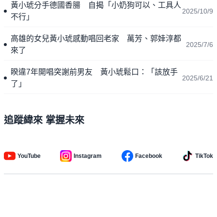
黃小琥分手德國香腸 自揭「小奶狗可以、工具人
2025/10/9
不行」
高雄的女兒黃小琥感動唱回老家 萬芳、郭婞淳都
2025/7/6
來了
睽違7年開唱突謝前男友 黃小琥鬆口：「該放手
2025/6/21
了」
追蹤緯來 掌握未來
YouTube
Instagram
Facebook
TikTok