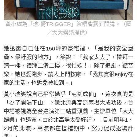
黃小琥為「琥·嚮TRIGGER」演唱會露面開講。（圖
／大大娛樂提供）
她透露自己住在150坪的豪宅裡，「是我的安全堡
壘、最舒服的地方」，笑說：「我家太大了，禮拜一
清一樓、禮拜二清二樓，很忙欸！」除了追劇、聽音
樂，她也愛跑步、請人上門按摩，「我其實很enjoy在
家的生活，也避免被拍到。」
黃小琥笑說自己平常幾乎「宅到成仙」，這次真的是
「為了開唱下山」。繼北流與高流兩場大成功後，台
中場被視為全台巡演第三站重頭戲，主辦單位「大大
娛樂」也透露，由於北高場太受好評，「目前明年1、
2月的北流、高流都在搶檔期中，努力促成返場計
畫！」