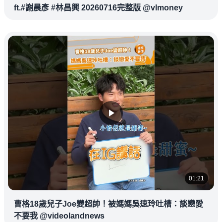
ft.#謝晨彥 #林昌興 20260716完整版 @vlmoney
01:21
曹格18歲兒子Joe變超帥！被媽媽吳速玲吐槽：談戀愛
不要我 @videolandnews