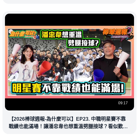
09:17
【2026棒球週報-為什麼可以】EP23. 中職明星賽不靠
戰績也能滿場！讓潘忠韋也想重溫劈腿接球？看似歡樂
教練都暗中觀察