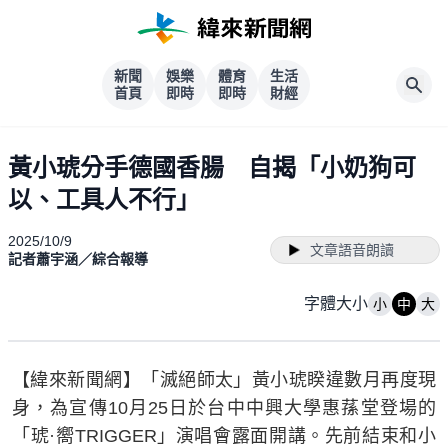
新聞
娛樂
體育
生活
首頁
即時
即時
財經
黃小琥分手德國香腸 自揭「小奶狗可
以、工具人不行」
2025/10/9
文章語音朗讀
記者蕭宇涵／綜合報導
字體大小
小
中
大
【緯來新聞網】「滅絕師太」黃小琥睽違數月再度現
身，為宣傳10月25日於台中中興大學惠蓀堂登場的
「琥·嚮TRIGGER」演唱會露面開講。先前結束和小