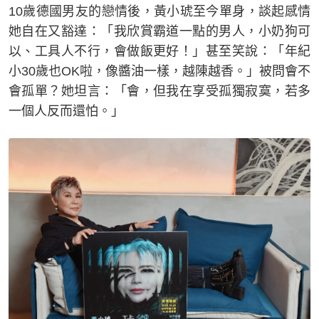
10歲德國男友的戀情後，黃小琥至今單身，談起感情
她自在又豁達：「我欣賞霸道一點的男人，小奶狗可
以、工具人不行，會做飯更好！」甚至笑說：「年紀
小30歲也OK啦，像醬油一樣，越陳越香。」被問會不
會孤單？她坦言：「會，但我在享受孤獨寂寞，若多
一個人反而還怕。」