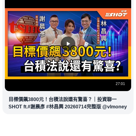
27:01
目標價飆3800元！台積法說還有驚喜？｜投資聊一
SHOT ft.#謝晨彥 #林昌興 20260714完整版 @vlmoney