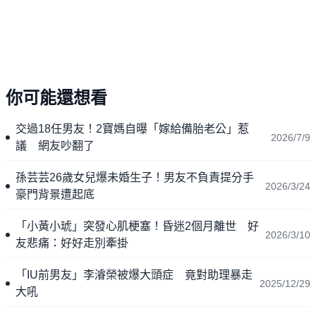
你可能還想看
交過18任男友！2寶媽自曝「嫁給備胎老公」惹
2026/7/9
議 網友吵翻了
孫芸芸26歲女兒爆未婚生子！男友不負責提分手
2026/3/24
豪門背景遭起底
「小黃小琥」突發心肌梗塞！昏迷2個月離世 好
2026/3/10
友悲痛：好好走別牽掛
「IU前男友」李濬榮被爆大頭症 竟對助理暴走
2025/12/29
大吼