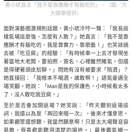
黃小琥直言「我不是靠應酬才有飯吃的」。（圖／大
大娛樂提供）
面對演藝圈潛規則話題，黃小琥冷哼一聲：「我長這
樣氣場這麼強，怎麼有人敢？」她直言：「我不是靠
應酬才有飯吃的，我是靠實力、靠歌藝！」也笑談過
去被「吃豆腐」的經驗：「有時候車一上去才發現坐
著當地大老闆，要拍照、簽名，心裡雖然賭氣，但還
是得硬著頭皮尬聊。」問她有沒有被要求「陪酒」？
她直接回：「我根本不喝酒，誰敢啊！」語氣豪邁全
場笑翻。她說：「Man是我的保護色，小時候看太多
了，沒人敢吃我豆腐。」
至於是否會加開返場？她笑說：「昨天聽到返場這
詞，我還以為是『再回來唱一次』，後來才懂意思。
如果觀眾還想聽，我當然願意啊！只是太大場聲音容
易散，我喜歡能聽得清楚的場地。」最後霸氣補一