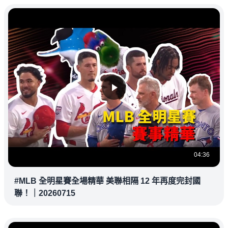
04:36
#MLB 全明星賽全場精華 美聯相隔 12 年再度完封國
聯！｜20260715