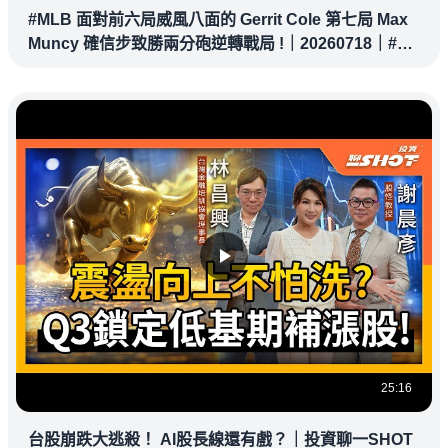
#MLB 面對前六局威風八面的 Gerrit Cole 第七局 Max
Muncy 確信步致勝兩分砲逆轉戰局 !｜20260718｜#洛
杉磯道奇
25:16
台股崩跌大逃殺！ AI股長線還有戲？｜投資聊一SHOT