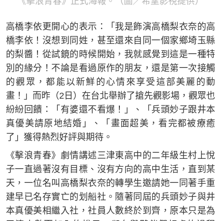
《擊浪青春》正式海報。（圖／希望影視提供）
高橋李依更開心的表示：「我是飾演高橋梨衣奈的高
橋李依！沒想到同姓，甚至還來自同一個家鄉埼玉縣
的梨醬！從試鏡的時候開始，我就感覺到這是一種特
別的緣分！不論是看過原作的朋友，還是第一次接觸
的觀眾，都能以新鮮的心情來享受這部美麗的動
畫！」而昨（2日）在台北舉辦了搶先觀影場，觀眾也
紛紛回饋：「有婆還不看爆！」、「兵頭妙子跟井本
真優美請原地結婚」、「畫面超美，看完都被療癒
了」獲得熱烈好評與期待。
《擊浪青春》劇情講述三津東高中的二年級生村上悅
子一直過著沒有目標、沒有方向的高中生活，直到某
天，一位名叫高橋梨衣奈的轉學生邀請她一同著手重
建早已名存實亡的划船社。隨著同屆的兵頭妙子與井
本真優美相繼入社，社員人數終於到齊，原本只是為