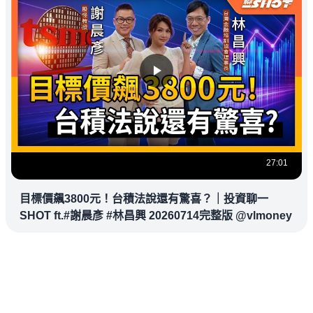
27:01
目標價飆3800元！台積法說還有驚喜？｜投資聊一
SHOT ft.#謝晨彥 #林昌興 20260714完整版 @vlmoney