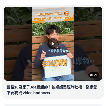
01:21
曹格18歲兒子Joe變超帥！被媽媽吳速玲吐槽：談戀愛
不要我 @videolandnews