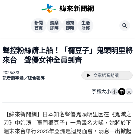
新聞
娛樂
體育
生活
首頁
即時
即時
財經
聲控粉絲請上船！「禰豆子」鬼頭明里將
來台 聲優女神全員到齊
2025/8/3
文章語音朗讀
記者蕭宇涵／綜合報導
字體大小
小
中
大
【緯來新聞網】日本知名聲優鬼頭明里因在《鬼滅之
刃》中飾演「竈門禰豆子」一角聲名大噪，她將於下
週末來台舉行2025年亞洲巡迴見面會，消息一出掀起