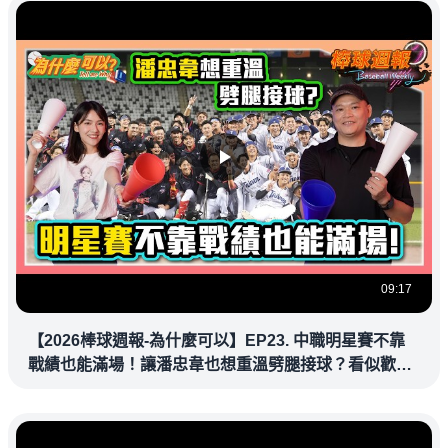
09:17
【2026棒球週報-為什麼可以】EP23. 中職明星賽不靠
戰績也能滿場！讓潘忠韋也想重溫劈腿接球？看似歡樂
教練都暗中觀察