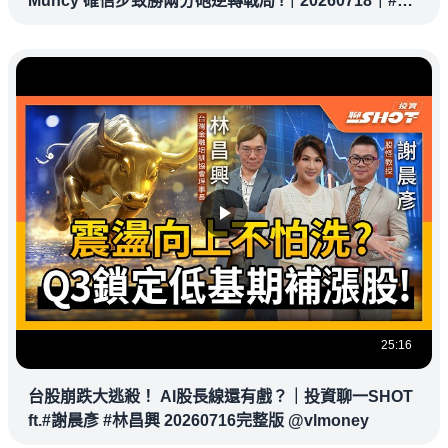
Muncy 確信步致勝兩分砲逆轉戰局 !｜20260718｜#洛
杉磯道奇
25:16
台股崩跌大逃殺！ AI股長線還有戲？｜投資聊一SHOT
ft.#謝晨彥 #林昌興 20260716完整版 @vlmoney