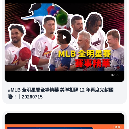
04:36
#MLB 全明星賽全場精華 美聯相隔 12 年再度完封國
聯！｜20260715