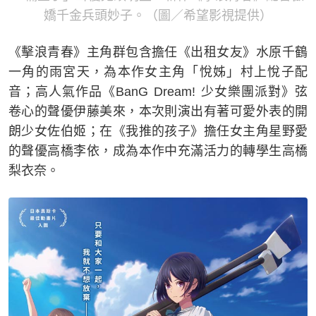
嬌千金兵頭妙子。（圖／希望影視提供）
《擊浪青春》主角群包含擔任《出租女友》水原千鶴
一角的雨宮天，為本作女主角「悅姊」村上悅子配
音；高人氣作品《BanG Dream! 少女樂團派對》弦
卷心的聲優伊藤美來，本次則演出有著可愛外表的開
朗少女佐伯姬；在《我推的孩子》擔任女主角星野愛
的聲優高橋李依，成為本作中充滿活力的轉學生高橋
梨衣奈。