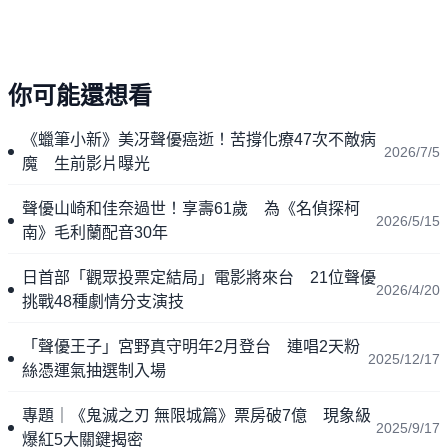
你可能還想看
《蠟筆小新》美冴聲優癌逝！苦撐化療47次不敵病
2026/7/5
魔 生前影片曝光
聲優山崎和佳奈過世！享壽61歲 為《名偵探柯
2026/5/15
南》毛利蘭配音30年
日首部「觀眾投票定結局」電影將來台 21位聲優
2026/4/20
挑戰48種劇情分支演技
「聲優王子」宮野真守明年2月登台 連唱2天粉
2025/12/17
絲憑運氣抽選制入場
專題｜《鬼滅之刃 無限城篇》票房破7億 現象級
2025/9/17
爆紅5大關鍵揭密