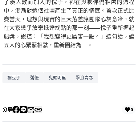
了湊人數而加入的悅子，卻在與夥伴們相處的過程
中，漸漸對這個社團產生了真正的情感。首次正式比
賽當天，理想與現實的巨大落差讓團隊心灰意冷，就
在大家幾乎放棄抵達終點的那一刻——悅子重新握起
船槳，說道：「我想變得更厲害一點。」這句話，讓
五人的心緊緊相繫，重新團結為一。
禰豆子
聲優
鬼頭明里
擊浪青春
分享
0