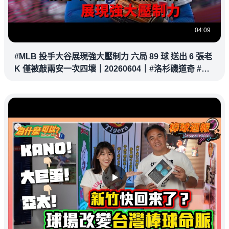
04:09
#MLB 投手大谷展現強大壓制力 六局 89 球 送出 6 張老
K 僅被敲兩安一次四壞｜20260604｜#洛杉磯道奇 #大
谷翔平