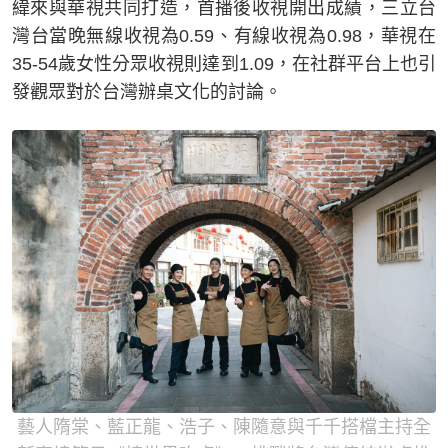
緯來與華視共同打造，首播後收視開出成績，三立台
灣台當晚無線收視為0.59、有線收視為0.98，華視在
35-54歲女性分眾收視則達到1.09，在社群平台上也引
發觀眾對於台灣辦桌文化的討論。
藝人隋棠、藍正龍、浩子、陳隨意與千千搭檔主持全