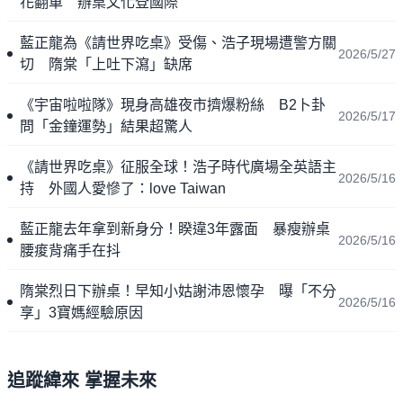
花翻車 辦桌文化登國際
藍正龍為《請世界吃桌》受傷、浩子現場遭警方關
2026/5/27
切 隋棠「上吐下瀉」缺席
《宇宙啦啦隊》現身高雄夜市擠爆粉絲 B2卜卦
2026/5/17
問「金鐘運勢」結果超驚人
《請世界吃桌》征服全球！浩子時代廣場全英語主
2026/5/16
持 外國人愛慘了：love Taiwan
藍正龍去年拿到新身分！睽違3年露面 暴瘦辦桌
2026/5/16
腰痠背痛手在抖
隋棠烈日下辦桌！早知小姑謝沛恩懷孕 曝「不分
2026/5/16
享」3寶媽經驗原因
追蹤緯來 掌握未來