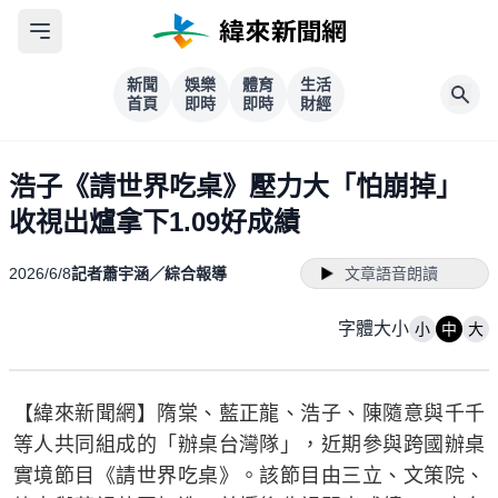
新聞
娛樂
體育
生活
首頁
即時
即時
財經
浩子《請世界吃桌》壓力大「怕崩掉」
收視出爐拿下1.09好成績
2026/6/8
記者蕭宇涵／綜合報導
文章語音朗讀
字體大小
小
中
大
【緯來新聞網】隋棠、藍正龍、浩子、陳隨意與千千
等人共同組成的「辦桌台灣隊」，近期參與跨國辦桌
實境節目《請世界吃桌》。該節目由三立、文策院、