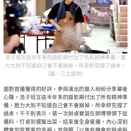
浩子坦言這半年多的錄影期付出了所有精神準備，壓
力大到不知道自己會不會崩掉，所幸終究撐了過來。
（圖／三立提供）
面對首播獲得的好評，參與演出的藝人紛紛分享幕後
心聲。浩子坦言這半年多的錄影期付出了所有精神準
備，壓力大到不知道自己會不會崩掉，所幸終究撐了
過來。千千則表示，第一次辦桌實習在師傅帶領下從
備料、打桌到擺盤出菜，結束後全身痠痛，內心深刻
體會到當賓客的幸福，並發願「以後有機會吃辦桌每