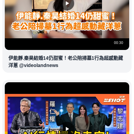
00:30
伊能靜.秦昊結婚14仍甜蜜！老公陪掃墓1行為超感動藏
洋蔥 @videolandnews