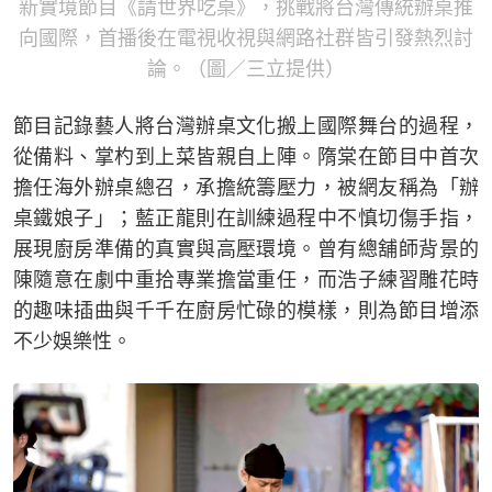
新實境節目《請世界吃桌》，挑戰將台灣傳統辦桌推
向國際，首播後在電視收視與網路社群皆引發熱烈討
論。（圖／三立提供）
節目記錄藝人將台灣辦桌文化搬上國際舞台的過程，
從備料、掌杓到上菜皆親自上陣。隋棠在節目中首次
擔任海外辦桌總召，承擔統籌壓力，被網友稱為「辦
桌鐵娘子」；藍正龍則在訓練過程中不慎切傷手指，
展現廚房準備的真實與高壓環境。曾有總舖師背景的
陳隨意在劇中重拾專業擔當重任，而浩子練習雕花時
的趣味插曲與千千在廚房忙碌的模樣，則為節目增添
不少娛樂性。