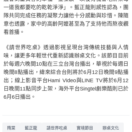
一道我都要吃的乾乾淨淨」。藍正龍則感性認為，團
隊共同完成任務的凝聚力讓他十分感動與珍惜。陳隨
意也透露，家中的高齡阿嬤甚至為了支持他而熬夜觀
看首播。
《請世界吃桌》透過影視呈現台灣傳統技藝與人情
味，讓更多年輕世代重新認識辦桌文化。該節目目前
於每週六晚間10點在三立台灣台播出，華視於每週日
晚間8點播出，緯來綜合台則將於6月12日晚間9點播
出；線上影音平台Hami Video與LINE TV將於6月12
日晚間11點同步上架，海外平台Singtel劇樂酷則已於
6月6日播出。
隋棠
藍正龍
請世界吃桌
實境節目
辦桌文化