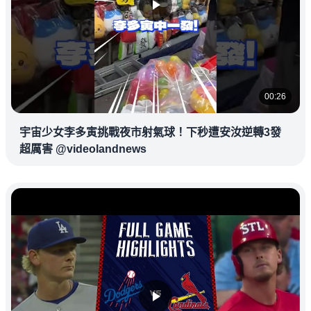
00:26
宇宙少女李多寅挑戰夜市射氣球！下秒遭安汝逆轉3發
超厲害 @videolandnews