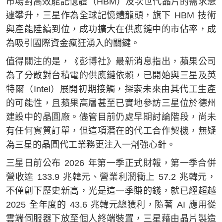
市場對高效能記憶體（HBM）及次世代晶片的需求急
遽攀升，三星作為全球記憶體龍頭，旗下 HBM 技術
與產能陸續到位，成功擴大在供應鏈中的市佔率，成
為吸引國際資金瘋狂湧入的關鍵。
值得關注的是，《彭博社》最新消息指出，蘋果公司
為了分散對台積電的供應鏈依賴，已開始與三星及英
特爾（Intel）展開初期接觸，探索未來由其代工生產
的可能性，且蘋果高層甚至已實地參訪三星位於德州
建設中的晶圓廠。儘管目前仍處早期討論階段，尚未
有任何實質訂單，但這項潛在的代工合作契機，無疑
為三星的晶圓代工業務更注入一劑強心針。
三星日前公布 2026 年第一季正式財報，第一季合併
營收達 133.9 兆韓元、營業利潤衝上 57.2 兆韓元，
不僅創下歷史新高，光是這一季賺的錢，就已經超越
2025 全年度的 43.6 兆韓元總獲利，隨著 AI 應用從
雲端伺服器下放至個人終端裝置，三星藉由晶片製造