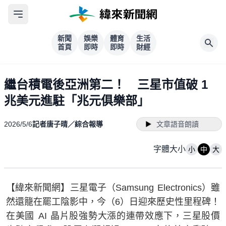
新聞
娛樂
體育
生活
首頁
即時
即時
財經
繼台積電後亞洲第二！ 三星市值破 1
兆美元進駐「兆元俱樂部」
2026/5/6
記者唐子晴／綜合報導
文章語音朗讀
字體大小
小
中
大
【緯來新聞網】三星電子（Samsung Electronics）雖
然還籠在罷工陰影中，今（6）日迎來歷史性里程碑！
在美國 AI 晶片股強勢大漲的連帶效應下，三星股價