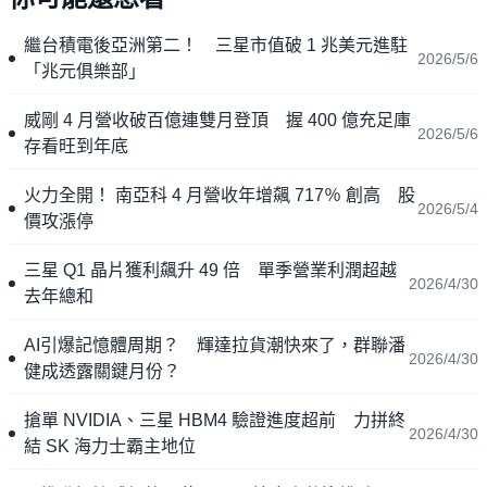
繼台積電後亞洲第二！ 三星市值破 1 兆美元進駐
2026/5/6
「兆元俱樂部」
威剛 4 月營收破百億連雙月登頂 握 400 億充足庫
2026/5/6
存看旺到年底
火力全開！ 南亞科 4 月營收年增飆 717％ 創高 股
2026/5/4
價攻漲停
三星 Q1 晶片獲利飆升 49 倍 單季營業利潤超越
2026/4/30
去年總和
AI引爆記憶體周期？ 輝達拉貨潮快來了，群聯潘
2026/4/30
健成透露關鍵月份？
搶單 NVIDIA、三星 HBM4 驗證進度超前 力拼終
2026/4/30
結 SK 海力士霸主地位