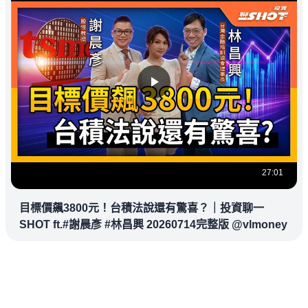
27:01
目標價飆3800元！台積法說還有驚喜？｜投資聊一
SHOT ft.#謝晨彥 #林昌興 20260714完整版 @vlmoney