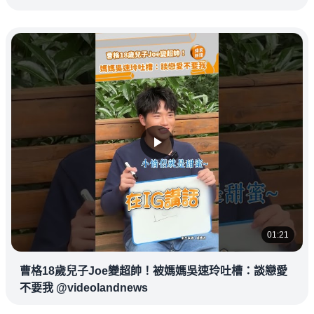
01:21
曹格18歲兒子Joe變超帥！被媽媽吳速玲吐槽：談戀愛
不要我 @videolandnews