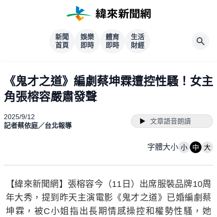
新聞
娛樂
體育
生活
首頁
即時
即時
財經
《鬼才之道》編劇蔡坤霖遭控性騷！女主
角張榕容嚴肅發聲
2025/9/12
文章語音朗讀
記者蔡依庭／台北報導
字體大小
小
中
大
【緯來新聞網】張榕容今（11日）出席服裝品牌10周
年大秀，提到昨天主演電影《鬼才之道》已婚編劇蔡
坤霖，被C小姐指出長期情感操控和權勢性騷，她