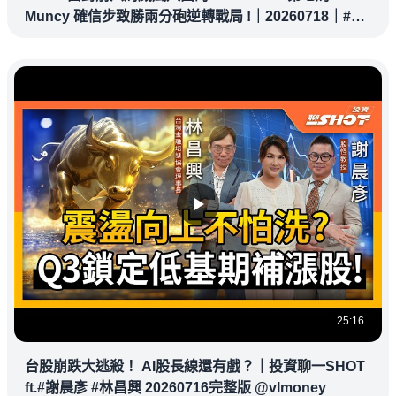
Muncy 確信步致勝兩分砲逆轉戰局 !｜20260718｜#洛
杉磯道奇
25:16
台股崩跌大逃殺！ AI股長線還有戲？｜投資聊一SHOT
ft.#謝晨彥 #林昌興 20260716完整版 @vlmoney