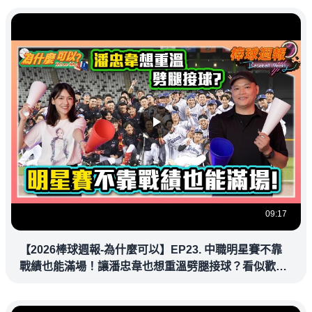
09:17
【2026棒球週報-為什麼可以】EP23. 中職明星賽不靠
戰績也能滿場！讓潘忠韋也想重溫劈腿接球？看似歡樂
教練都暗中觀察