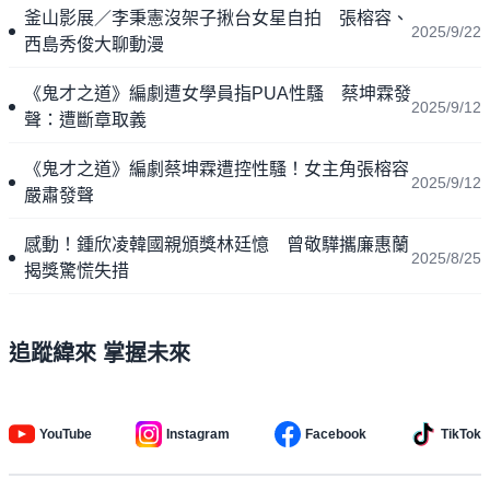
釜山影展／李秉憲沒架子揪台女星自拍 張榕容、
2025/9/22
西島秀俊大聊動漫
《鬼才之道》編劇遭女學員指PUA性騷 蔡坤霖發
2025/9/12
聲：遭斷章取義
《鬼才之道》編劇蔡坤霖遭控性騷！女主角張榕容
2025/9/12
嚴肅發聲
感動！鍾欣凌韓國親頒獎林廷憶 曾敬驊攜廉惠蘭
2025/8/25
揭獎驚慌失措
追蹤緯來 掌握未來
YouTube
Instagram
Facebook
TikTok