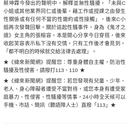
蔡坤霖今發出的聲明中，解釋並無性騷擾，「未與C
小姐或其他業界同仁或後輩，藉工作或授課之由發生
性關係或有任何不當的性邀約或性接觸」，後來C小
姐再次發聲回擊。關於這起性騷事件，身為《鬼才之
道》女主角的張榕容，本是開心分享今日穿搭，後來
收起笑容表示私下沒有交情，只有工作後才會見到，
「都不明白的時候就交給法律去處理」。
★《緯來新聞網》提醒您：尊重身體自主權，防治性
騷擾及性侵害，請撥打113、110 ​★
★《緯來新聞網》提醒您：若您發現有兒童、少年、
老人、身心障礙者遭受不當對待，或您本身有遭受家
庭暴力、性侵害、性騷擾等情事，24小時全天候可以
手機、市話、簡訊（聽語障人士）直撥「113」★