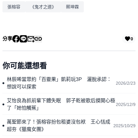
張榕容
《鬼才之道》
蔡坤霖
分享
0
你可能還想看
林辰唏當眾約「百靈果」凱莉玩3P 灑脫承認：
2026/2/23
想說可以探索
艾怡良為抓前輩下體失眠 郭子乾被歌后摸開心極
2025/12/9
了「她怕觸蕉」
萬聖節來了！張榕容扮包租婆沒包袱 王心恬成
2025/10/29
超夯《獵魔女團》