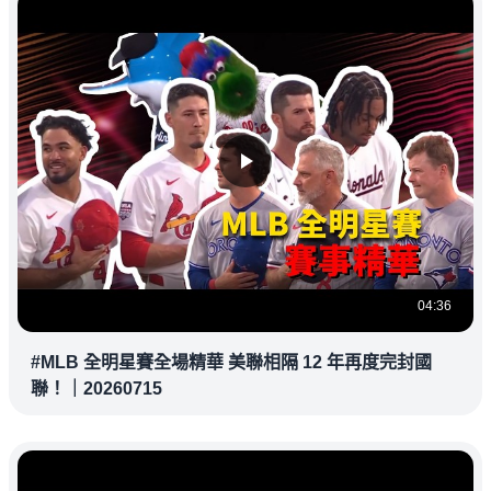
04:36
#MLB 全明星賽全場精華 美聯相隔 12 年再度完封國
聯！｜20260715