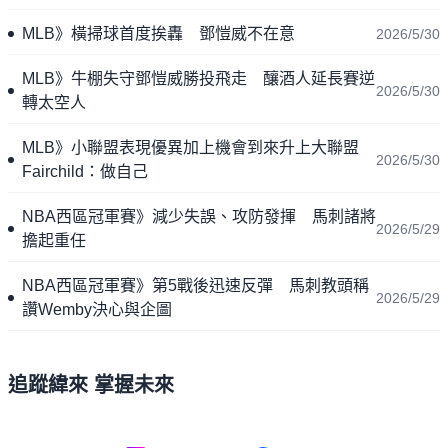
MLB》橫掃球首度挨轟 鄧愷威不在意
2026/5/30
MLB》牛棚失守鄧愷威勝投飛走 釀酒人延長賽逆
2026/5/30
轉太空人
MLB》小聯盟表現優異加上機會到來升上大聯盟
2026/5/30
Fairchild：做自己
NBA西區冠軍賽》減少失誤、攻防發揮 馬刺諸將
2026/5/29
擔起重任
NBA西區冠軍賽》第5戰後迅速反彈 馬刺教頭稱
2026/5/29
讚Wemby決心與企圖
追蹤緯來 掌握未來