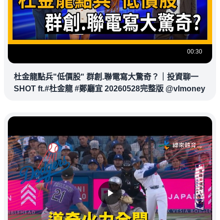
00:30
杜金龍點兵"低價股" 群創.聯電寫大驚奇？｜投資聊一
SHOT ft.#杜金龍 #鄭廳宜 20260528完整版 @vlmoney