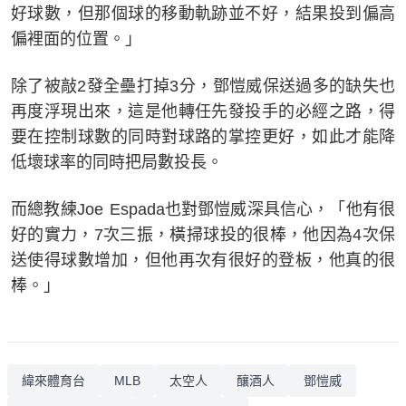
好球數，但那個球的移動軌跡並不好，結果投到偏高
偏裡面的位置。」
除了被敲2發全壘打掉3分，鄧愷威保送過多的缺失也
再度浮現出來，這是他轉任先發投手的必經之路，得
要在控制球數的同時對球路的掌控更好，如此才能降
低壞球率的同時把局數投長。
而總教練Joe Espada也對鄧愷威深具信心，「他有很
好的實力，7次三振，橫掃球投的很棒，他因為4次保
送使得球數增加，但他再次有很好的登板，他真的很
棒。」
緯來體育台
MLB
太空人
釀酒人
鄧愷威