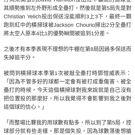
其順勢推到左外野形成全壘打，然後就是第5局先是對
Christian Yelich投出保送沒能順利3上3下，最終一顆
跑到紅中的橫掃球被Jackson Chourio掃出2分全壘打
將太空人原本4比1的優勢瞬間被追到1分差。
之後才有本季表現不理想的牛棚在第8局因過多保送而
失掉追平分。
被問到橫掃球本季第1次被敲全壘打時鄧愷威表示：
「因為不管多好的球都一定會有被打成重傷害、被全
壘打的時候，今天這個橫掃球對我來說就是自己沒有
把位置投的那麼好，所以我覺得不會影響到我之後對
這個球的信心。」
「而整場比賽我的用球數有點多，所以到了第5局，控
球部分就有些走樣。那是個失投，因為球數落後想搶