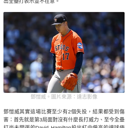
出全壘打表示並不在意。
鄧愷威。圖片來源：達志影像
鄧愷威其實這場比賽至少有2個失投，結果都受到傷
害：首先就是第3局面對沒有什麼長打威力、至今全壘
打尚未開張的David Hamilton投出紅中偏高的速球使