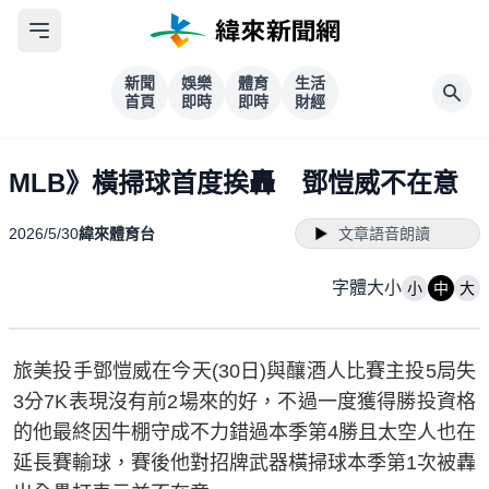
新聞
娛樂
體育
生活
首頁
即時
即時
財經
MLB》橫掃球首度挨轟 鄧愷威不在意
2026/5/30
緯來體育台
文章語音朗讀
字體大小
小
中
大
旅美投手鄧愷威在今天(30日)與釀酒人比賽主投5局失
3分7K表現沒有前2場來的好，不過一度獲得勝投資格
的他最終因牛棚守成不力錯過本季第4勝且太空人也在
延長賽輸球，賽後他對招牌武器橫掃球本季第1次被轟