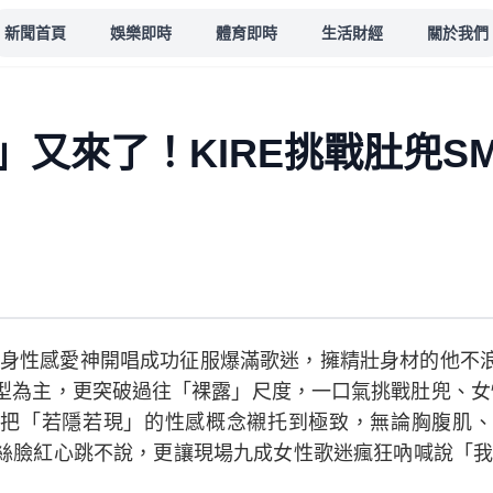
新聞首頁
娛樂即時
體育即時
生活財經
關於我們
」又來了！KIRE挑戰肚兜S
E化身性感愛神開唱成功征服爆滿歌迷，擁精壯身材的他不
型為主，更突破過往「裸露」尺度，一口氣挑戰肚兜、女
把「若隱若現」的性感概念襯托到極致，無論胸腹肌、
絲臉紅心跳不說，更讓現場九成女性歌迷瘋狂吶喊說「我要