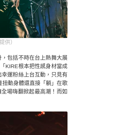
司提供）
計，包括不時在台上熱舞大展
KIRE根本把性感身材當成
出幸運粉絲上台互動，只見有
E邊扭動身體還直接「躺」在歌
讓全場嗨翻掀起最高潮！而如