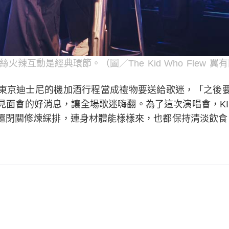
粉絲火辣互動是經典環節。（圖／The Kid Who Flew 
東京迪士尼的機加酒行程當成禮物要送給歌迷，「之後
見面會的好消息，讓全場歌迷嗨翻。為了這次演唱會，KI
還閉關修煉綵排，連身材體能樣樣來，也都保持清淡飲食