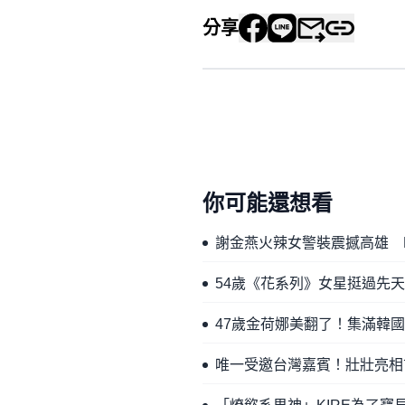
分享
你可能還想看
謝金燕火辣女警裝震撼高雄 
54歲《花系列》女星挺過先
47歲金荷娜美翻了！集滿韓
唯一受邀台灣嘉賓！壯壯亮相