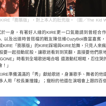
IRE「膨脹版」，對上本人的肚兜版。（圖／The Kid Wh
一身，有著好人緣的KIRE更一口氣邀請到曾經合作過的木木
、美麗本人 以及出道時曾搭檔的戰友陳信維CuzyBoii擔當
IRE「膨脹版」的KIRE踩場與KIRE尬舞，只見人來瘋
股要一起扭動屁股，讓歌迷看到到笑翻，直接要他們原
「GONE」時看到全場歌迷喝合唱 還激動紅眼眶，忍住
會！」
KIRE準備滿滿的「秀」獻給歌迷，身兼歌手、舞者的他
多人用「校長兼撞鐘」；寵粉的他還在演唱會上跟四百個V