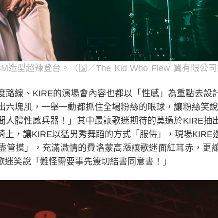
ESM造型超辣登台。（圖／The Kid Who Flew 翼有限公
度路線、KIRE的演場會內容也都以「性感」為重點去設
出六塊肌，一舉一動都抓住全場粉絲的眼球，讓粉絲笑說「
間人體性感兵器！」其中最讓歌迷期待的莫過於KIRE抽
上，讓KIRE以猛男秀舞蹈的方式「服侍」，現場KIR
盡管摸」，充滿激情的費洛蒙高漲讓歌迷面紅耳赤，更
歌迷笑說「難怪需要事先簽切結書同意書！」