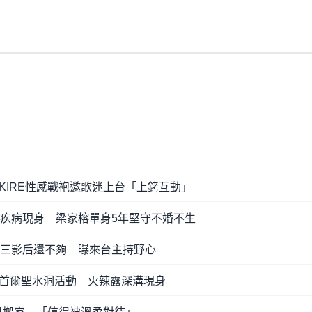
KIRE性感戰袍邀歌迷上台「上銬互動」
天疾病現身 梁家榕單身5年堅守不婚不生
國三影后還不夠 曝來台主持野心
首爾聖水洞活動 火辣露深溝現身