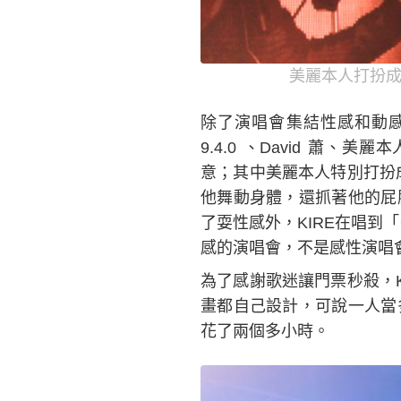
美麗本人打扮成K
除了演唱會集結性感和動感於
9.4.0 、David 蕭
意；其中美麗本人特別打扮成K
他舞動身體，還抓著他的屁
了耍性感外，KIRE在唱到
感的演唱會，不是感性演唱
為了感謝歌迷讓門票秒殺，
畫都自己設計，可說一人當
花了兩個多小時。