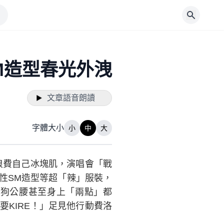
M造型春光外洩
文章語音朗讀
字體大小
小
中
大
浪費自己冰塊肌，演唱會「戰
性SM造型等超「辣」服裝，
狗公腰甚至身上「兩點」都
KIRE！」足見他行動費洛