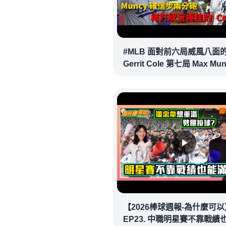
#MLB 面對前六局威風八面
Gerrit Cole 第七局 Max Mu
確信步致勝兩分砲逆轉戰局 !
20260718｜#洛杉磯道奇
【2026棒球週報-為什麼可以
EP23. 中職明星賽不靠戰績