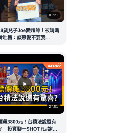
01:21
18歲兒子Joe變超帥！被媽媽
玲吐槽：談戀愛不要我
eolandnews
27:01
價飆3800元！台積法說還有
｜投資聊一SHOT ft.#謝晨