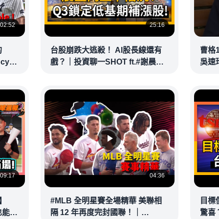
02:52
25:16
的
台股崩跌大逃殺！ AI股長線還有
曹格
ncy
戲？｜投資聊一SHOT ft.#謝晨彥
吳速
｜
#林昌興 20260716完整版
@vid
@vlmoney
09:17
04:36
】
#MLB 全明星賽全場精華 美聯相
目標
也能滿
隔 12 年再度完封國聯！｜
驚喜？