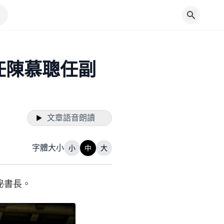
任陳慕聰任副
文章語音朗讀
字體大小
小
中
大
秘書長。