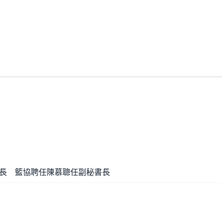
長 籃協聘任陳慕聰任副秘書長