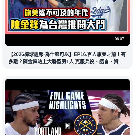
08:07
【2026棒球週報-為什麼可以】EP16.百人旅美之前！有
多難？陳金鋒站上大聯盟第1人 克服兵役、語言、資訊
落差，推開旅美大門改寫台灣棒壇