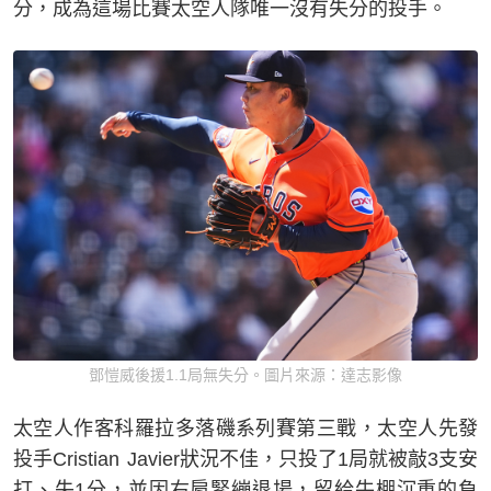
分，成為這場比賽太空人隊唯一沒有失分的投手。
鄧愷威後援1.1局無失分。圖片來源：達志影像
太空人作客科羅拉多落磯系列賽第三戰，太空人先發
投手Cristian Javier狀況不佳，只投了1局就被敲3支安
打、失1分，並因右肩緊繃退場，留給牛棚沉重的負