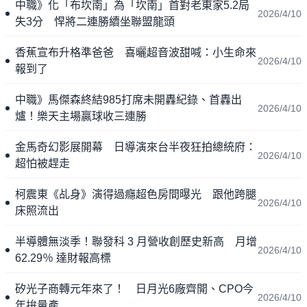
中職》化「布坎南」為「坎南」首對老東家5.2局
2026/4/10
失3分 悍將二連勝續坐聯盟龍頭
香蕉宣布升格準爸爸 喜曬超音波甜喊：小生命來
2026/4/10
報到了
中職》馬傑森終結985打席未開轟紀錄、首轟出
2026/4/10
爐！樂天主場贏球收三連勝
金馬奇幻影展開幕 日導演來台半夜狂拍總統府：
2026/4/10
超怕被趕走
柯震東《乩身》演得過癮超色房間曝光 跟他跨腿
2026/4/10
床照流出
半導體無淡季！聯發科 3 月營收創歷史新高 月增
2026/4/10
62.29％ 達財報高標
矽光子商轉元年來了！ 日月光6廠齊開、CPO今
2026/4/10
年拚量產