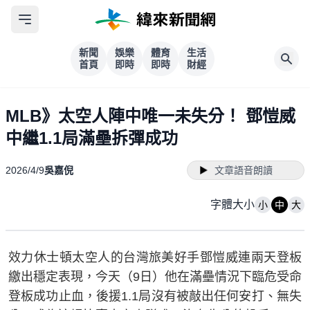
新聞
娛樂
體育
生活
首頁
即時
即時
財經
MLB》太空人陣中唯一未失分！ 鄧愷威
中繼1.1局滿壘拆彈成功
2026/4/9
吳嘉倪
文章語音朗讀
字體大小
小
中
大
效力休士頓太空人的台灣旅美好手鄧愷威連兩天登板
繳出穩定表現，今天（9日）他在滿壘情況下臨危受命
登板成功止血，後援1.1局沒有被敲出任何安打、無失