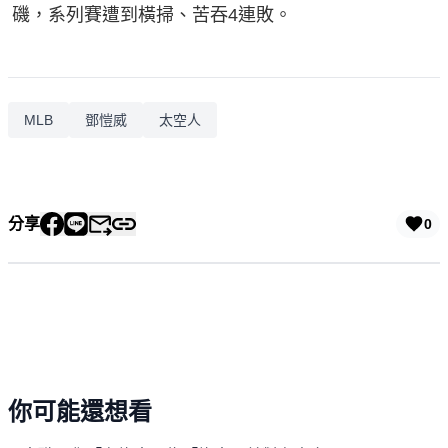
磯，系列賽遭到橫掃、苦吞4連敗。
MLB
鄧愷威
太空人
分享
0
你可能還想看