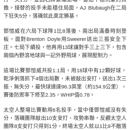
擔。接替的投手未能穩住局面，AJ Blubaugh在二局
下狂失5分，落磯就此奠定勝基。
鄧愷威在六局下球隊1比8落後、兩出局滿壘時刻登
板，面對Brenton Doyle用Sweerer送出三振安全下
庄。七局下續投，他再用13球讓對手三上三下，包含
兩個內野滾地球與一記外野飛球，展現壓制力。
這場比賽鄧愷威共投1.1局，用18球中有12顆好球，
乾淨俐落抓下4個出局數，未被敲出安打，送出1次三
振、無失分，最快球速達96.3英里（約154.9公里），
賽後防禦率下修至2.35，WHIP值0.78。
太空人整場比賽動用6名投手，當中僅鄧愷威沒有失
分，落磯團隊敲出10支安打、攻勢串聯，反觀太空人
團隊8支安打只得到1分，終場太空人就以1比9不敵落