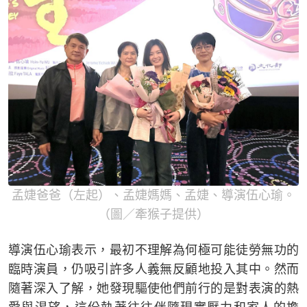
孟婕爸爸（左起）、孟婕媽媽、孟婕、導演伍心瑜。
（圖／牽猴子提供）
導演伍心瑜表示，最初不理解為何極可能徒勞無功的
臨時演員，仍吸引許多人義無反顧地投入其中。然而
隨著深入了解，她發現驅使他們前行的是對表演的熱