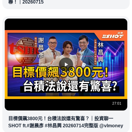
聯！｜20260715
27:01
目標價飆3800元！台積法說還有驚喜？｜投資聊一
SHOT ft.#謝晨彥 #林昌興 20260714完整版 @vlmoney