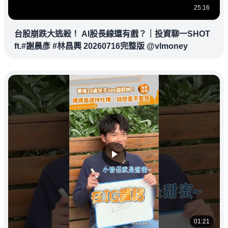
25:16
台股崩跌大逃殺！ AI股長線還有戲？｜投資聊一SHOT
ft.#謝晨彥 #林昌興 20260716完整版 @vlmoney
01:21