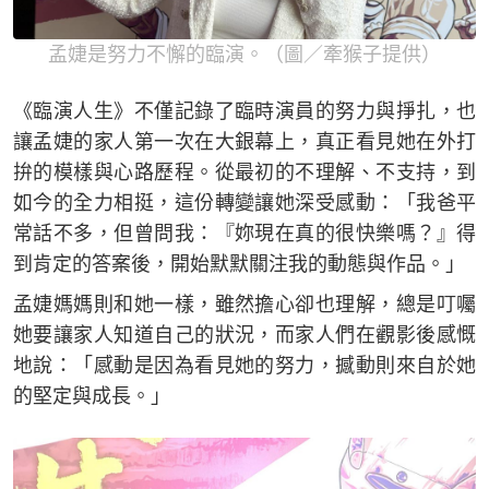
孟婕是努力不懈的臨演。（圖／牽猴子提供）
《臨演人生》不僅記錄了臨時演員的努力與掙扎，也
讓孟婕的家人第一次在大銀幕上，真正看見她在外打
拚的模樣與心路歷程。從最初的不理解、不支持，到
如今的全力相挺，這份轉變讓她深受感動：「我爸平
常話不多，但曾問我：『妳現在真的很快樂嗎？』得
到肯定的答案後，開始默默關注我的動態與作品。」
孟婕媽媽則和她一樣，雖然擔心卻也理解，總是叮囑
她要讓家人知道自己的狀況，而家人們在觀影後感慨
地說：「感動是因為看見她的努力，撼動則來自於她
的堅定與成長。」