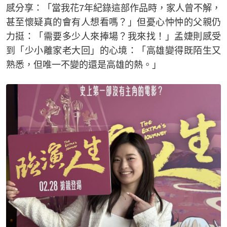
感分享：「當我花7年紀錄這部作品時，家人曾不解，
甚至懷疑真的會有人想看嗎？」但憂心忡忡的父親仍
力挺：「需要多少人來捧場？我來找！」孟婕則感受
到「少小離家老大回」的心境：「高雄變得既陌生又
熟悉，但唯一不變的還是高雄的熱。」