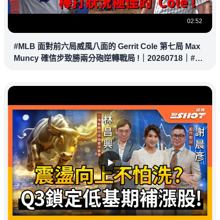
02:52
#MLB 面對前六局威風八面的 Gerrit Cole 第七局 Max
Muncy 確信步致勝兩分砲逆轉戰局 !｜20260718｜#洛
杉磯道奇