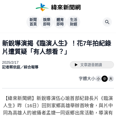
新聞
娛樂
體育
生活
首頁
即時
即時
財經
新銳導演揭《臨演人生》！花7年拍紀錄
片遭質疑「有人想看？」
2025/2/17
文章語音朗讀
記者蔡依庭／綜合報導
字體大小
小
中
大
【緯來新聞網】新銳導演伍心瑜首部紀錄長片《臨演
人生》昨（16日）回到家鄉高雄舉辦首映會，與片中
同為高雄人的被攝者孟婕一同返鄉出席活動，導演有