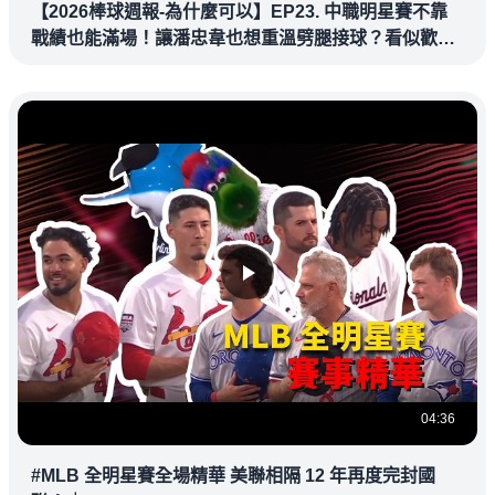
【2026棒球週報-為什麼可以】EP23. 中職明星賽不靠
戰績也能滿場！讓潘忠韋也想重溫劈腿接球？看似歡樂
教練都暗中觀察
04:36
#MLB 全明星賽全場精華 美聯相隔 12 年再度完封國