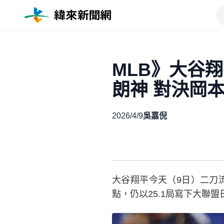
MLB》大谷
朗神 對決岡
2026/4/9
吳嘉倪
大谷翔平今天（9日）二刀
點，仍以25.1局寫下大聯