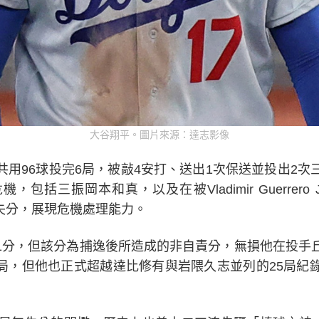
大谷翔平。圖片來源：達志影像
用96球投完6局，被敲4安打、送出1次保送並投出2次
包括三振岡本和真，以及在被Vladimir Guerrero
功守住失分，展現危機處理能力。
1分，但該分為捕逸後所造成的非自責分，無損他在投手
1局，但他也正式超越達比修有與岩隈久志並列的25局紀