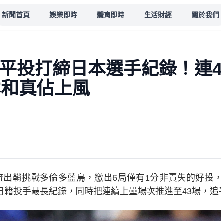
新聞首頁
娛樂即時
體育即時
生活財經
關於我們
翔平投打締日本選手紀錄！連
本和真佔上風
流出鞘挑戰多倫多藍鳥，繳出6局僅有1分非責失的好投
盟日籍投手最長紀錄，同時把連續上壘場次推進至43場，