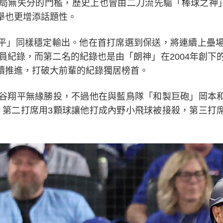
局無失分的門檻，歷史上也曾由二刀流先驅「棒球之神」Ba
舉也更增添話題性。
平」同樣穩定輸出。他在首打席選到保送，將連續上壘場
球員紀錄，而第二名的紀錄也是由「朗神」在2004年創下
續推進，打破大前輩的紀錄獨居榜首。
大谷翔平無緣勝投，不過他在與藍鳥隊「和製巨砲」岡本
，第二打席用3顆球讓他打成內野小飛球被接殺，第三打