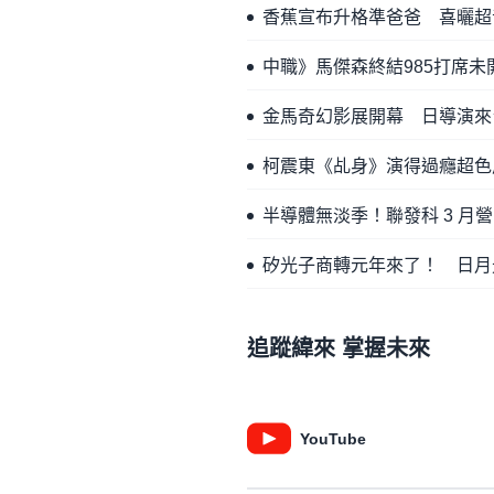
香蕉宣布升格準爸爸 喜曬超
中職》馬傑森終結985打席
金馬奇幻影展開幕 日導演來
柯震東《乩身》演得過癮超色
半導體無淡季！聯發科 3 月營
矽光子商轉元年來了！ 日月
追蹤緯來 掌握未來
YouTube