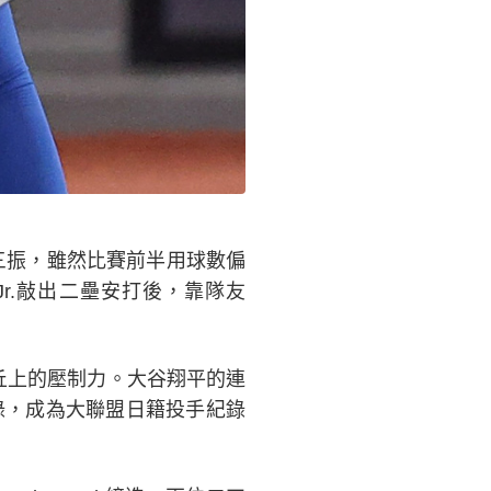
三振，雖然比賽前半用球數偏
 Jr.敲出二壘安打後，靠隊友
丘上的壓制力。大谷翔平的連
錄，成為大聯盟日籍投手紀錄