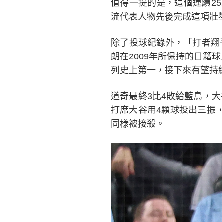
值得一提的是，這個連續25
流代表人物先後完成這項壯
除了投球紀錄外，「打者翔
朗在2009年所保持的日籍
列史上第一，接下來有望持
道奇最終3比4敗給藍鳥，
打席大谷用4顆球投出三振
同樣被接殺。