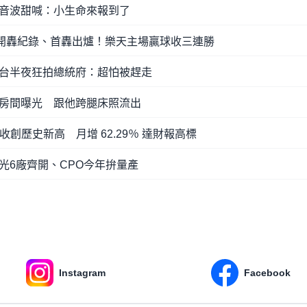
音波甜喊：小生命來報到了
未開轟紀錄、首轟出爐！樂天主場贏球收三連勝
台半夜狂拍總統府：超怕被趕走
房間曝光 跟他跨腿床照流出
收創歷史新高 月增 62.29％ 達財報高標
光6廠齊開、CPO今年拚量產
Instagram
Facebook