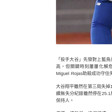
「投手大谷」先發對上藍鳥共
高，但關鍵時刻屢屢化解危機，
Miguel Rojas助殺成
大谷翔平雖然在第三局失掉
續無失分紀錄雖然停在25.
保持人。