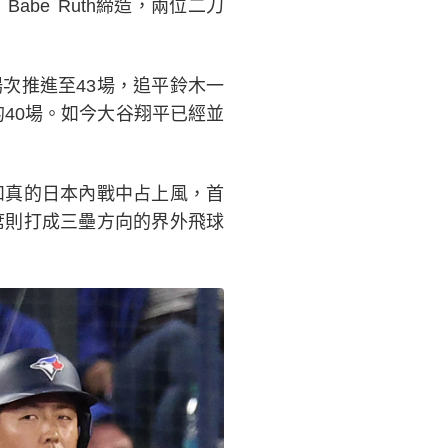
be Ruth締造，兩位二刀
次推進至43場，追平鈴木一
的40場。如今大谷翔平已經並
和真的日本內戰中占上風，首
席則打成三壘方向的界外飛球