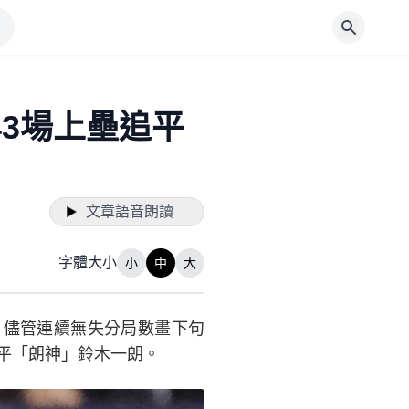
43場上壘追平
文章語音朗讀
字體大小
小
中
大
，儘管連續無失分局數畫下句
追平「朗神」鈴木一朗。