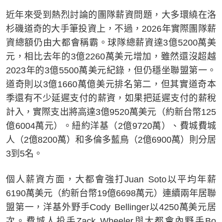
近年來受到熱烈討論的團隊薪資問題，大多環繞在洛
杉磯道奇的大手筆投資上，不過，2026年實際團隊薪
資總額仍由大都會稱霸。球隊總薪資達3億5200萬美
元，相比去年的3億2260萬美元增加，雖然還沒超越
2023年的3億5500萬美元紀錄，但仍穩坐聯盟第一。
道奇則以3億1660萬億美元排名第二，但其實道奇本
季還有不少延遲支付的薪資，如果把延遲支付的薪稅
計入，實際支出將高達3億9520萬美元（約新台幣125
億6004萬元）。紐約洋基（2億9720萬）、費城費城
人（2億8200萬）和多倫多藍鳥（2億6900萬）則分居
3到5名。
個人薪資方面，大都會強打Juan Soto以平均年薪
6190萬美元（約新台幣19億6698萬元）連續兩年居聯
盟第一，洋基外野手Cody Bellinger以4250萬美元居
次。費城人投手Zack Wheeler與大都會內野手Bo