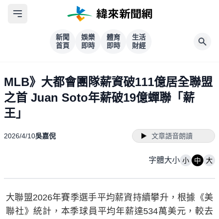
新聞
娛樂
體育
生活
首頁
即時
即時
財經
MLB》大都會團隊薪資破111億居全聯盟
之首 Juan Soto年薪破19億蟬聯「薪
王」
2026/4/10
吳嘉倪
文章語音朗讀
字體大小
小
中
大
大聯盟2026年賽季選手平均薪資持續攀升，根據《美
聯社》統計，本季球員平均年薪達534萬美元，較去