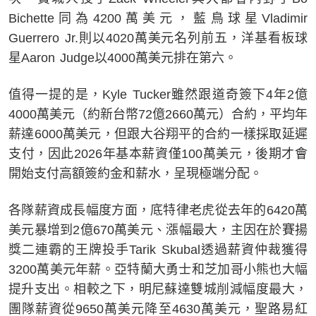
Bichette同為4200萬美元，藍鳥球星Vladimir
Guerrero Jr.則以4020萬美元名列前五，洋基看板球
星Aaron Judge以4000萬美元排在第六。
值得一提的是，Kyle Tucker雖然跟道奇簽下4年2億
4000萬美元（約新台幣72億2660萬元）合約，平均年
薪達6000萬美元，但跟大谷翔平的合約一樣採取延遲
支付，因此2026年基本薪資僅100萬美元，後期才會
開始支付高額簽約金和薪水，呈現極端分配。
各隊薪資成長幅度方面，底特律老虎從去年的6420萬
美元暴增到2億670萬美元、漲幅最大，主因在於賽揚
獎二連霸的王牌投手Tarik Skubal透過薪資仲裁獲得
3200萬美元年薪。亞特蘭大勇士和芝加哥小熊也大幅
提升支出。相較之下，明尼蘇達雙城削減幅度最大，
團隊薪資從9650萬美元降至4630萬美元，聖路易紅