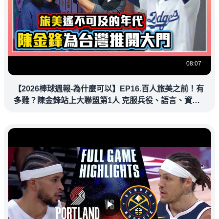
08:07
【2026棒球週報-為什麼可以】EP16.百人旅美之前！有
多難？陳金鋒站上大聯盟第1人 克服兵役、語言、資訊
落差，推開旅美大門改寫台灣棒壇