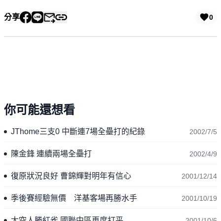
分享
0
你可能還想看
JThome三支0 中斷連7場全壘打的紀錄
2002/7/5
陳金鋒 連續兩場全壘打
2002/4/9
復原狀況良好 曹錦輝對明年有信心
2001/12/14
季後賽經驗無價 洋基客場再勝水手
2001/10/19
太空人勝紅雀 國聯中區再度打平
2001/10/6