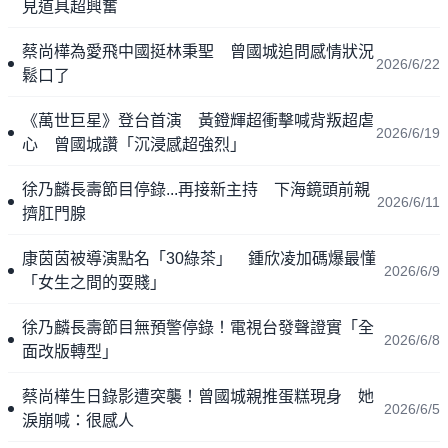
見道具超興奮
蔡尚樺為愛飛中國挺林秉聖 曾國城追問感情狀況
2026/6/22
鬆口了
《萬世巨星》登台首演 黃鐙輝超衝擊喊背叛超虐
2026/6/19
心 曾國城讚「沉浸感超強烈」
徐乃麟長壽節目停錄...再接新主持 下海鏡頭前親
2026/6/11
擠肛門腺
康茵茵被導演點名「30綠茶」 鍾欣凌加碼爆最懂
2026/6/9
「女生之間的耍賤」
徐乃麟長壽節目無預警停錄！電視台發聲證實「全
2026/6/8
面改版轉型」
蔡尚樺生日錄影遭突襲！曾國城親推蛋糕現身 她
2026/6/5
淚崩喊：很感人