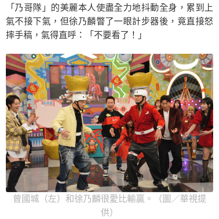
「乃哥隊」的美麗本人使盡全力地抖動全身，累到上
氣不接下氣，但徐乃麟瞥了一眼計步器後，竟直接怒
摔手稿，氣得直呼：「不要看了！」
曾國城（左）和徐乃麟很愛比輸贏。（圖／華視提
供）