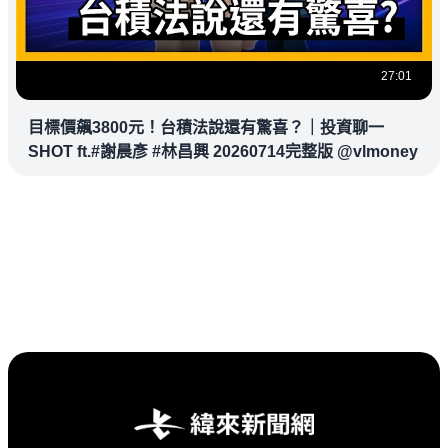
27:01
目標價飆3800元！台積法說還有驚喜？｜投資聊一
SHOT ft.#謝晨彥 #林昌興 20260714完整版 @vlmoney