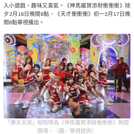
入小遊戲，趣味又喜氣。《神馬攏賀添財衝衝衝》除
夕2月16日晚間8點、《天才衝衝衝》初一2月17日晚
間8點華視播出。
「樂天女孩」啦啦隊為《神馬攏賀添財衝衝衝》熱鬧
開場。（圖／華視提供）