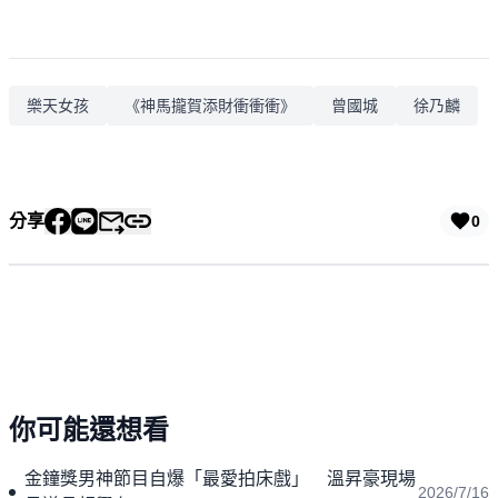
樂天女孩
《神馬攏賀添財衝衝衝》
曾國城
徐乃麟
分享
0
你可能還想看
金鐘獎男神節目自爆「最愛拍床戲」 溫昇豪現場
2026/7/16