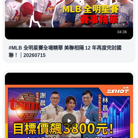
04:36
#MLB 全明星賽全場精華 美聯相隔 12 年再度完封國
聯！｜20260715