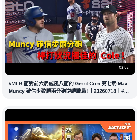
02:52
#MLB 面對前六局威風八面的 Gerrit Cole 第七局 Max
Muncy 確信步致勝兩分砲逆轉戰局 !｜20260718｜#洛
杉磯道奇