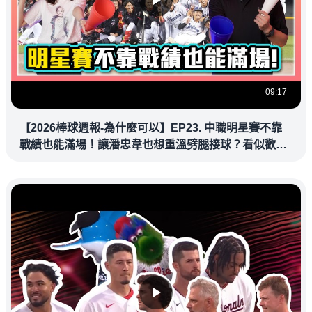
09:17
【2026棒球週報-為什麼可以】EP23. 中職明星賽不靠
戰績也能滿場！讓潘忠韋也想重溫劈腿接球？看似歡樂
教練都暗中觀察