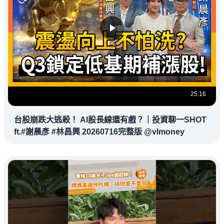
25:16
台股崩跌大逃殺！ AI股長線還有戲？｜投資聊一SHOT
ft.#謝晨彥 #林昌興 20260716完整版 @vlmoney