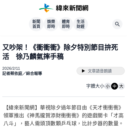
新聞
娛樂
體育
生活
首頁
即時
即時
財經
又吵架！《衝衝衝》除夕特別節目拚死
活 徐乃麟氣摔手稿
2026/2/11
文章語音朗讀
記者蔡依庭／綜合報導
字體大小
小
中
大
【緯來新聞網】華視除夕過年節目由《天才衝衝衝》
領軍推出《神馬攏賀添財衝衝衝》的遊戲關卡「才高
八斗」，藝人需頭頂數顆乒乓球，比計步器的數量。