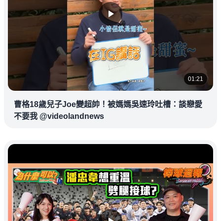
01:21
曹格18歲兒子Joe變超帥！被媽媽吳速玲吐槽：談戀愛
不要我 @videolandnews