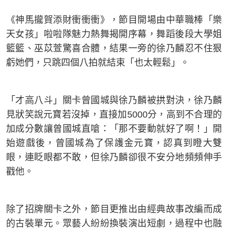
《神馬攏賀添財衝衝衝》，節目開場由中華職棒「樂
天女孩」啦啦隊魅力熱舞揭開序幕，舞蹈後段大學姐
籃籃、巫苡萱驚喜合體，結果一旁的徐乃麟忍不住狠
虧她們，只跳四個八拍就結束「也太輕鬆」。
「才高八斗」關卡曾國城與徐乃麟被拱對決，徐乃麟
見狀笑說元寶若沒掉，直接加5000分，高到不合理的
加成分數讓曾國城直嗆：「那不要動就好了啊！」開
始遊戲後，曾國城為了保護金元寶，認真到瞪大雙
眼，連眨眼都不敢，但徐乃麟卻很不安分地頻頻伸手
戳他。
除了招牌關卡之外，節目更推出由經典故事改編而成
的古裝單元。眾藝人紛紛換裝演出短劇，過程中也融