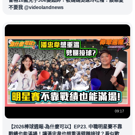
曹格18歲兒子Joe變超帥！被媽媽吳速玲吐槽：談戀愛
不要我 @videolandnews
09:17
【2026棒球週報-為什麼可以】EP23. 中職明星賽不靠
戰績也能滿場！讓潘忠韋也想重溫劈腿接球？看似歡樂