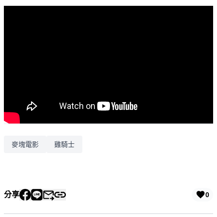
麥塊電影
雞騎士
分享
0