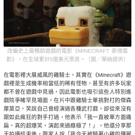
改編史上最暢銷遊戲的電影《MINECRAFT 麥塊電
影》，在全球累計5億美元票房。（圖／華納提供）
在電影裡大展威風的雞騎士，其實在《Minecraft》遊
戲裡是生成機率相當低的稀有怪物，甚至有許多玩家
都不曾在遊戲中見過，因此電影也吸引這些人特別進
戲院爭睹罕見場面。在片中跟雞騎士單挑對打的傑森
摩莫亞，笑說自己曾經演過各種武打戲，卻從來沒有
跟如此瘋狂的對手打過，他表示「我一直被單方面痛
扁，真的超爆笑，演起來過癮極了！」，他還分享那
天拍攝結束後，跟家人說「我今天被騎著小雞的殭屍