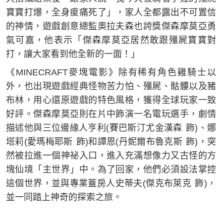
寶寶打爆，全身痠痛死了」，家人全都露出不可置信
的神情，遊戲創意總監奧拉夫森也誇獎傑森摩莫亞勇
氣可嘉，他表示「傑森摩莫亞居然敢跟殭屍寶寶對
打，讓大家看到他全新的一面！」
《MINECRAFT麥塊電影》除有稀有角色雞騎士以
外，也出現遊戲經典怪物苦力怕、殭屍、骷髏以及豬
布林，用心還原遊戲的特色風格，獲得全球玩家一致
好評。傑森摩莫亞則在片中飾演一名電玩選手，劇情
描述他與三位邊緣人亨利(賽巴斯汀尤金漢森 飾)、娜
塔莉(愛瑪梅耶斯 飾)和譚恩(丹妮爾布魯克斯 飾)，突
然被拉進一個神祕入口，進入充滿想像力又古怪的方
塊仙境「主世界」中。為了回家，他們必須設法掌控
這個世界，並與專業蓋房人史蒂夫(傑克布萊克 飾)，
並一同踏上神奇的探索之旅。