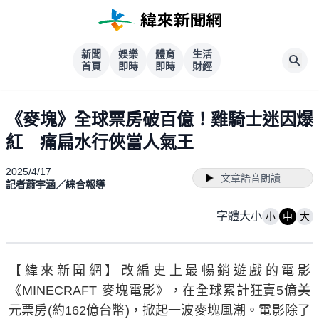
新聞
娛樂
體育
生活
首頁
即時
即時
財經
《麥塊》全球票房破百億！雞騎士迷因爆
紅 痛扁水行俠當人氣王
2025/4/17
文章語音朗讀
記者蕭宇涵／綜合報導
字體大小
小
中
大
【緯來新聞網】改編史上最暢銷遊戲的電影
《MINECRAFT 麥塊電影》，在全球累計狂賣5億美
元票房(約162億台幣)，掀起一波麥塊風潮。電影除了