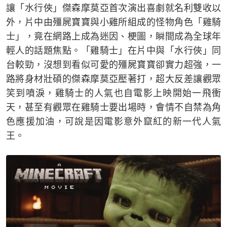
讓「水行俠」傑森摩莫亞首次演出喜劇就名利雙收以
外，片中由殭屍寶寶與小雞所組成的怪物角色「雞騎
士」，竟在網路上成為迷因、梗圖，瞬間成為全球年
輕人的話題焦點。「雞騎士」在片中與「水行俠」同
台較勁，沒想到看似可愛的殭屍寶寶卻實力超強，一
路將身材壯碩的傑森摩莫亞壓著打，超大反差讓觀眾
笑到噴淚，雞騎士的人氣也自電影上映開始一飛衝
天，甚至有觀眾在雞騎士要出場時，會情不自禁為角
色應援加油，可說是因電影意外竄紅的新一代人氣
王。