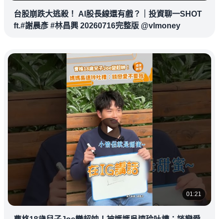
台股崩跌大逃殺！ AI股長線還有戲？｜投資聊一SHOT
ft.#謝晨彥 #林昌興 20260716完整版 @vlmoney
01:21