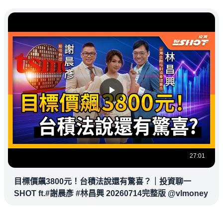
27:01
目標價飆3800元！台積法說還有驚喜？｜投資聊一
SHOT ft.#謝晨彥 #林昌興 20260714完整版 @vlmoney