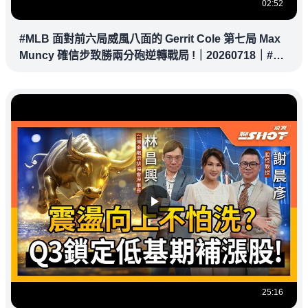
02:52
#MLB 面對前六局威風八面的 Gerrit Cole 第七局 Max
Muncy 確信步致勝兩分砲逆轉戰局 !｜20260718｜#洛
杉磯道奇
25:16