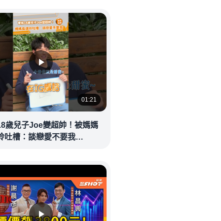
01:21
18歲兒子Joe變超帥！被媽媽
玲吐槽：談戀愛不要我
eolandnews