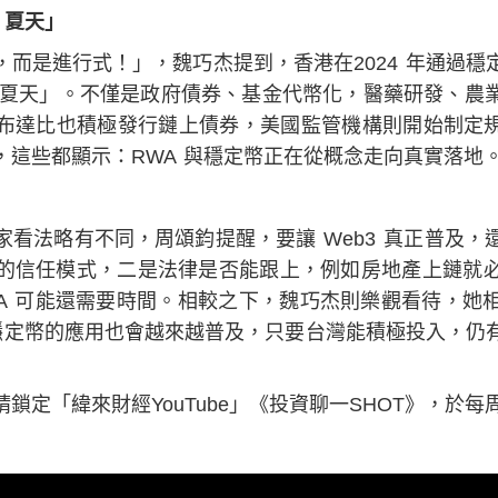
 夏天」
而是進行式！」，魏巧杰提到，香港在2024 年通過穩
的夏天」。不僅是政府債券、基金代幣化，醫藥研發、農
布達比也積極發行鏈上債券，美國監管機構則開始制定規則
，這些都顯示：RWA 與穩定幣正在從概念走向真實落地
看法略有不同，周頌鈞提醒，要讓 Web3 真正普及，
的信任模式，二是法律是否能跟上，例如房地產上鏈就
WA 可能還需要時間。相較之下，魏巧杰則樂觀看待，她
與穩定幣的應用也會越來越普及，只要台灣能積極投入，仍
定「緯來財經YouTube」《投資聊一SHOT》，於每周