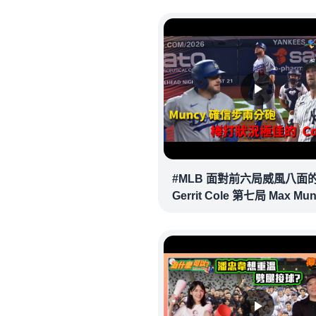
#MLB 面對前六局威風八面
Gerrit Cole 第七局 Max Mu
確信步致勝兩分砲逆轉戰局 !
20260718｜#洛杉磯道奇