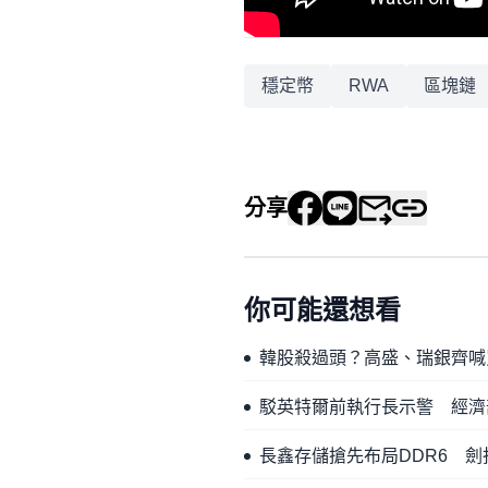
穩定幣
RWA
區塊鏈
分享
你可能還想看
韓股殺過頭？高盛、瑞銀齊喊
駁英特爾前執行長示警 經濟
長鑫存儲搶先布局DDR6 劍