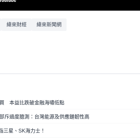
緯來財經
緯來新聞網
買 本益比跌破金融海嘯低點
部斥過度臆測：台灣能源及供應鏈韌性高
指三星、SK海力士！