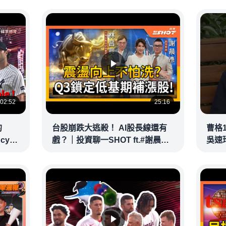
02:52
25:16
的
台股崩跌大逃殺！ AI股長線還有
曹格
ncy
戲？｜投資聊一SHOT ft.#謝晨彥
吳速
｜
#林昌興 20260716完整版
@vid
@vlmoney