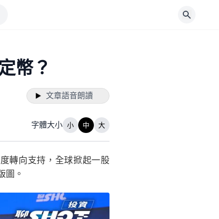
穩定幣？
文章語音朗讀
字體大小
小
中
大
度轉向支持，全球掀起一股
版圖。