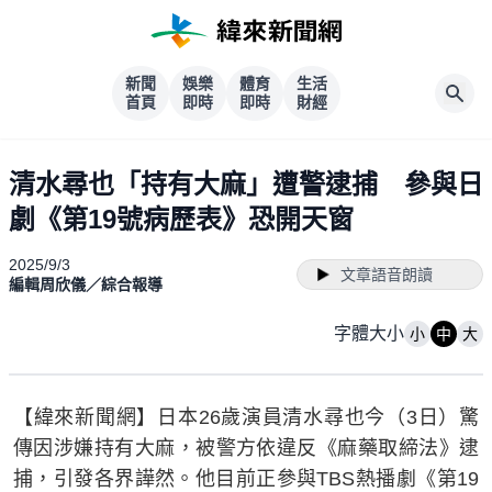
新聞
娛樂
體育
生活
首頁
即時
即時
財經
清水尋也「持有大麻」遭警逮捕 參與日
劇《第19號病歷表》恐開天窗
2025/9/3
文章語音朗讀
編輯周欣儀／綜合報導
字體大小
小
中
大
【緯來新聞網】日本26歲演員清水尋也今（3日）驚
傳因涉嫌持有大麻，被警方依違反《麻藥取締法》逮
捕，引發各界譁然。他目前正參與TBS熱播劇《第19