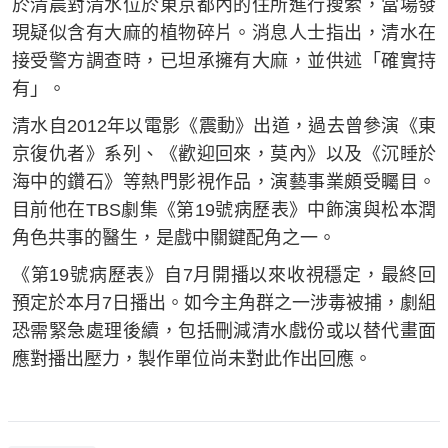
於清晨對清水位於東京都內的住所進行搜索，當場發
現疑似含有大麻的植物碎片。消息人士指出，清水在
接受警方調查時，已坦承擁有大麻，並供述「確實持
有」。
清水自2012年以電影《震動》出道，過去曾參演《東
京復仇者》系列、《歡迎回來，莫內》以及《沉睡於
海中的鑽石》等熱門影視作品，演藝事業頗受矚目。
目前他在TBS劇集《第19號病歷表》中飾演與松本潤
角色共事的醫生，是戲中關鍵配角之一。
《第19號病歷表》自7月開播以來收視穩定，最終回
預定於本月7日播出。如今主角群之一涉毒被捕，劇組
恐需緊急處理後續，包括刪減清水戲份或以替代畫面
應對播出壓力，製作單位尚未對此作出回應。