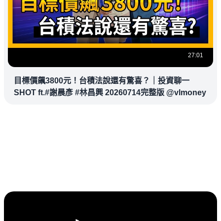
27:01
目標價飆3800元！台積法說還有驚喜？｜投資聊一
SHOT ft.#謝晨彥 #林昌興 20260714完整版 @vlmoney