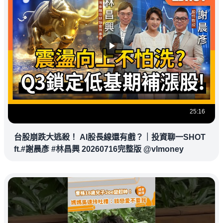
25:16
台股崩跌大逃殺！ AI股長線還有戲？｜投資聊一SHOT
ft.#謝晨彥 #林昌興 20260716完整版 @vlmoney