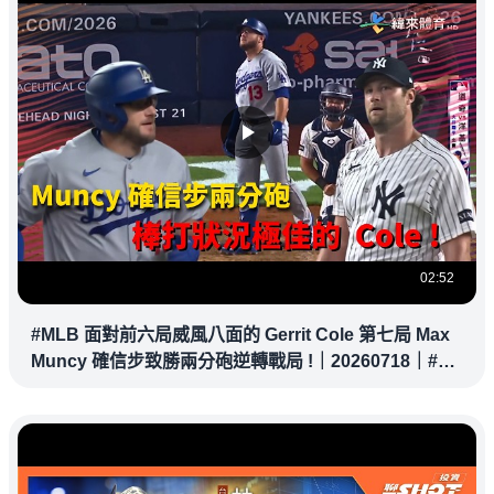
02:52
#MLB 面對前六局威風八面的 Gerrit Cole 第七局 Max
Muncy 確信步致勝兩分砲逆轉戰局 !｜20260718｜#洛
杉磯道奇