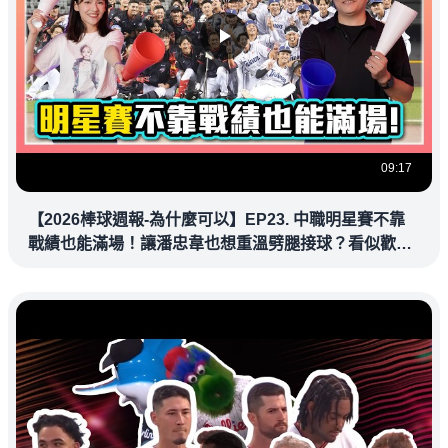
09:17
【2026棒球週報-為什麼可以】EP23. 中職明星賽不靠
戰績也能滿場！讓潘忠韋也想重溫劈腿接球？看似歡樂
教練都暗中觀察