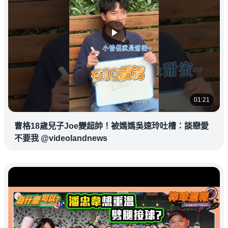
01:21
曹格18歲兒子Joe變超帥！被媽媽吳速玲吐槽：談戀愛
不要我 @videolandnews