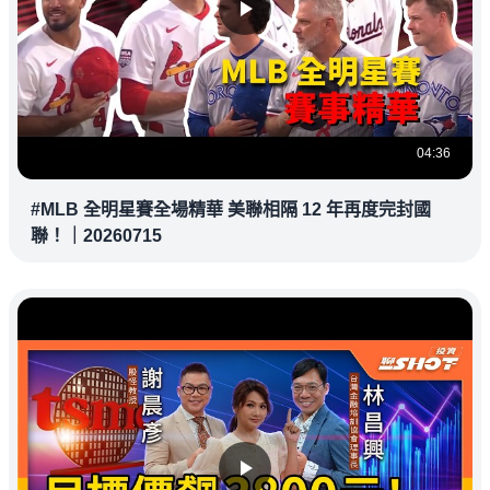
04:36
#MLB 全明星賽全場精華 美聯相隔 12 年再度完封國
聯！｜20260715