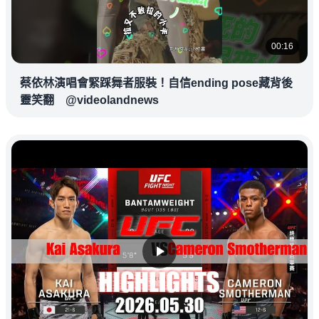
00:16
蔡依林演唱會緊踩舞者服裝！自信ending pose藏背後
靈笑翻 @videolandnews