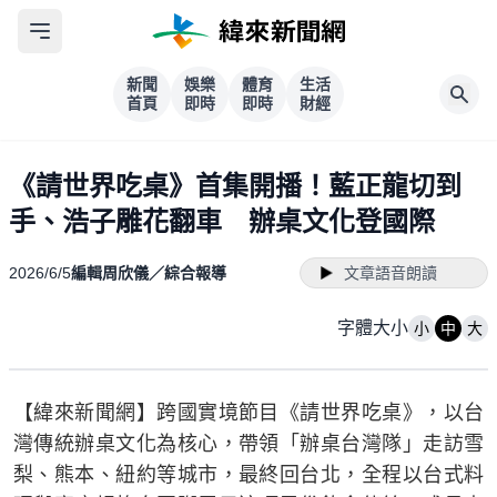
新聞
娛樂
體育
生活
首頁
即時
即時
財經
《請世界吃桌》首集開播！藍正龍切到
手、浩子雕花翻車 辦桌文化登國際
2026/6/5
編輯周欣儀／綜合報導
文章語音朗讀
字體大小
小
中
大
【緯來新聞網】跨國實境節目《請世界吃桌》，以台
灣傳統辦桌文化為核心，帶領「辦桌台灣隊」走訪雪
梨、熊本、紐約等城市，最終回台北，全程以台式料