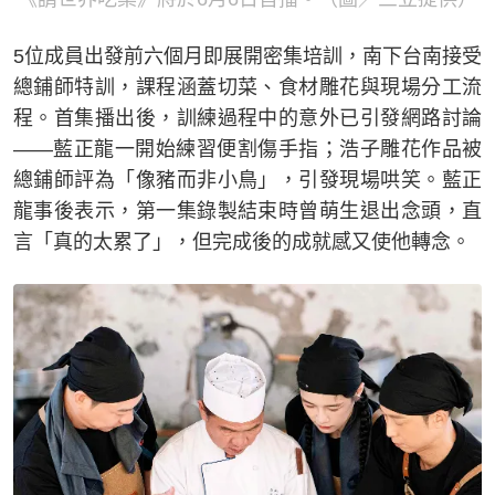
5位成員出發前六個月即展開密集培訓，南下台南接受
總鋪師特訓，課程涵蓋切菜、食材雕花與現場分工流
程。首集播出後，訓練過程中的意外已引發網路討論
——藍正龍一開始練習便割傷手指；浩子雕花作品被
總鋪師評為「像豬而非小鳥」，引發現場哄笑。藍正
龍事後表示，第一集錄製結束時曾萌生退出念頭，直
言「真的太累了」，但完成後的成就感又使他轉念。