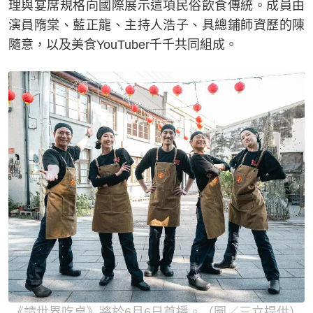
理與宴席規格向國際展示這項民俗飲食傳統。成員由
演員隋棠、藍正龍、主持人浩子、具總鋪師資歷的陳
隨意，以及美食YouTuber千千共同組成。
《請世界吃桌》將於6月6日首播。（圖／三立提供）