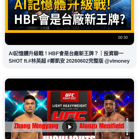
00:30
AI記憶體升級戰！HBF會是台廠新王牌？｜投資聊一
SHOT ft.#林英超 #鄭凱安 20260602完整版 @vlmoney