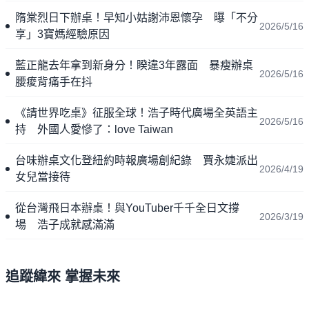
隋棠烈日下辦桌！早知小姑謝沛恩懷孕 曝「不分
2026/5/16
享」3寶媽經驗原因
藍正龍去年拿到新身分！睽違3年露面 暴瘦辦桌
2026/5/16
腰痠背痛手在抖
《請世界吃桌》征服全球！浩子時代廣場全英語主
2026/5/16
持 外國人愛慘了：love Taiwan
台味辦桌文化登紐約時報廣場創紀錄 賈永婕派出
2026/4/19
女兒當接待
從台灣飛日本辦桌！與YouTuber千千全日文撐
2026/3/19
場 浩子成就感滿滿
追蹤緯來 掌握未來