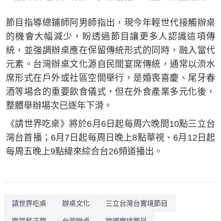
節目指導總鋪師阿男師指出，現今年輕世代接觸辦桌
的機會大幅減少，盼透過節目讓更多人認識這項傳
統，並強調辦桌應在保留傳統形式的同時，融入當代
元素。台灣辦桌文化源自民間宴席傳統，通常以流水
席形式在戶外或社區空間舉行，是婚喪喜慶、尾牙春
酒等場合的重要飲食儀式，但在外食產業多元化後，
整體舉辦場次已逐年下滑。
《請世界吃桌》將於6月6日起每周六晚間10點三立台
灣台首播；6月7日起每周日晚上8點華視、6月12日起
每周五晚上9點緯來綜合台26頻道播出。
請世界吃桌
辦桌文化
三立台灣台實境節目
隋棠藍正龍
台灣辦桌
跨國實境節目