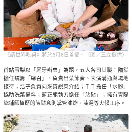
《請世界吃桌》將於6月6日首播。（圖／三立提供）
首站雪梨以「尾牙辦桌」為題，五人各司其職：隋棠
擔任統籌「總召」，負責出菜節奏、表演溝通與場地
接待；浩子負責向來賓說菜介紹；千千擔任「水腳」
協助洗菜備料；藍正龍執刀擔任「站砧」；擁有實際
總鋪師資歷的陳隨意則掌管油炸、滷湯等火候工序。