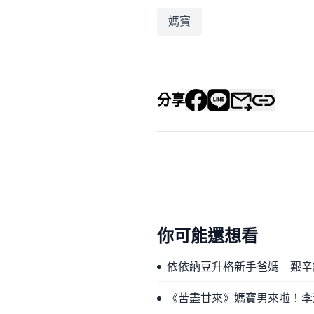
媽寶
分享
你可能還想看
依依納豆升格新手爸媽 艱辛
《苦盡甘來》媽寶男來啦！李