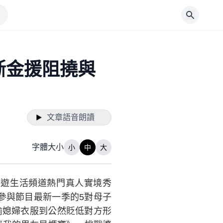
斷金援阻撓與
文章語音朗讀
字體大小
小
中
大
旅遊生活頻道熱門真人實境秀
義！參與節目最新一季的5對母子
偷媳婦衣服到公然貶低對方形