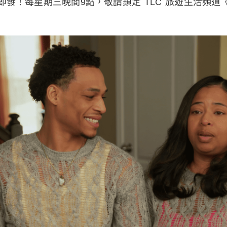
發！每星期三晚間9點，敬請鎖定 TLC 旅遊生活頻道