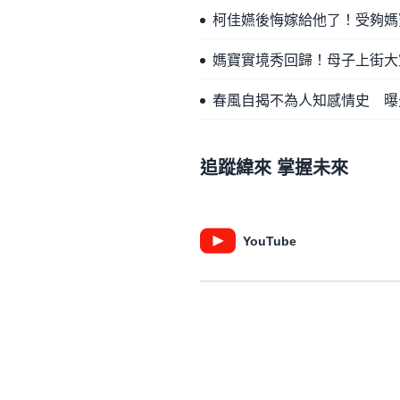
柯佳嬿後悔嫁給他了！受夠媽
媽寶實境秀回歸！母子上街大
春風自揭不為人知感情史 曝
追蹤緯來 掌握未來
YouTube