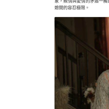
象，親情與愛情的矛盾一觸即
媳間的容忍極限。