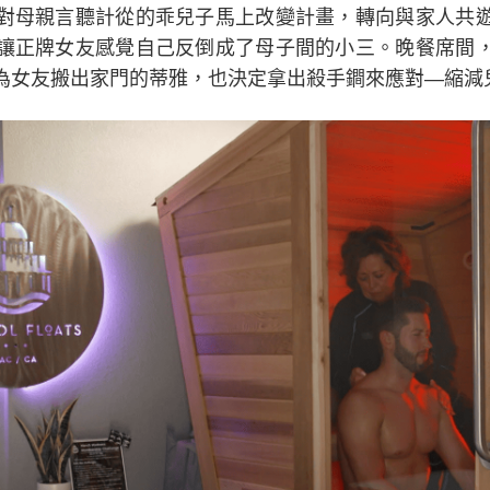
對母親言聽計從的乖兒子馬上改變計畫，轉向與家人共
讓正牌女友感覺自己反倒成了母子間的小三。晚餐席間
為女友搬出家門的蒂雅，也決定拿出殺手鐧來應對—縮減