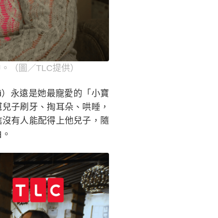
。（圖／TLC提供）
hi）永遠是她最寵愛的「小寶
幫兒子刷牙、掏耳朵、哄睡，
信沒有人能配得上他兒子，隨
由。