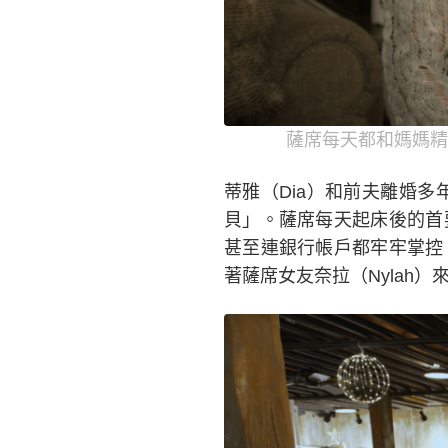
薩席每天都和媽媽精
蒂雅（Dia）和前夫離婚多
貝」。薩席每天起床後的首
甚至連銀行帳戶都牢牢掌控
著薩席女友奈拉（Nylah