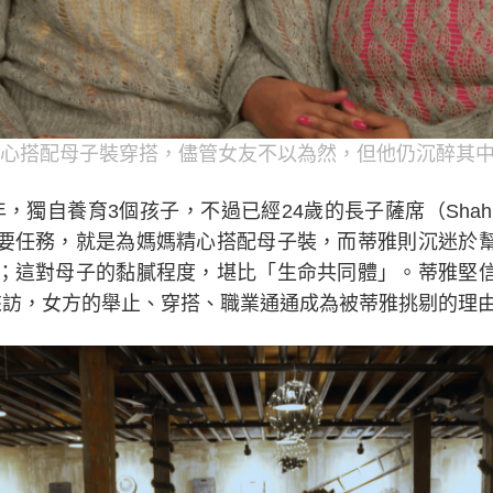
心搭配母子裝穿搭，儘管女友不以為然，但他仍沉醉其中
年，獨自養育3個孩子，不過已經24歲的長子薩席（Sha
要任務，就是為媽媽精心搭配母子裝，而蒂雅則沉迷於
；這對母子的黏膩程度，堪比「生命共同體」。蒂雅堅
）來訪，女方的舉止、穿搭、職業通通成為被蒂雅挑剔的理