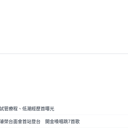
試管療程、低潮經歷首曝光
濬榮台面會首站登台 開金嗓唱跳7首歌