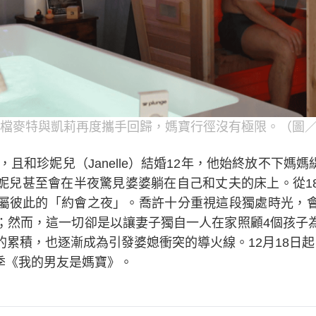
檔麥特與凱莉再度攜手回歸，媽寶行徑沒有極限。（圖／
歲，且和珍妮兒（Janelle）結婚12年，他始終放不下媽媽
妮兒甚至會在半夜驚見婆婆躺在自己和丈夫的床上。從1
屬彼此的「約會之夜」。喬許十分重視這段獨處時光，
；然而，這一切卻是以讓妻子獨自一人在家照顧4個孩子
累積，也逐漸成為引發婆媳衝突的導火線。12月18日起
季《我的男友是媽寶》。