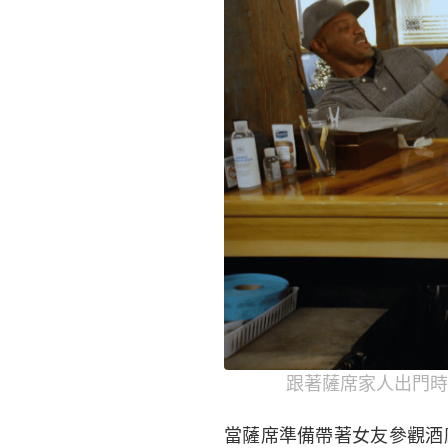
跟著薩席家人出門時
當薩席準備帶著女友參觀酒