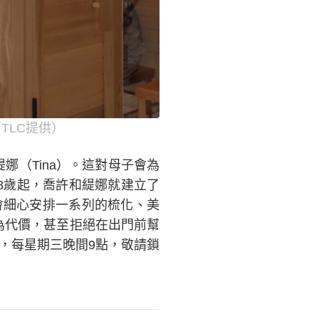
TLC提供）
緹娜（Tina）。這對母子會為
8歲起，喬許和緹娜就建立了
會細心安排一系列的梳化、美
為代價，甚至拒絕在出門前幫
，每星期三晚間9點，敬請鎖