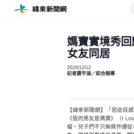
媽寶實境秀回
女友同居
2024/12/12
記者蕭宇涵／綜合報導
【緯來新聞網】「若這段感
《我的男友是媽寶》（I Lo
檔，兒子們不只無條件遵從