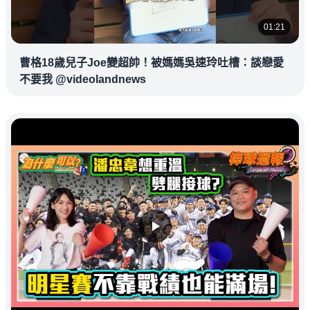
01:21
曹格18歲兒子Joe變超帥！被媽媽吳速玲吐槽：談戀愛
不要我 @videolandnews