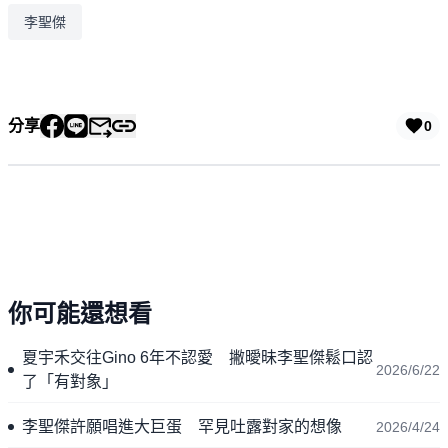
李聖傑
分享
0
你可能還想看
夏宇禾交往Gino 6年不認愛 撇曖昧李聖傑鬆口認
2026/6/22
了「有對象」
李聖傑許願唱進大巨蛋 罕見吐露對家的想像
2026/4/24