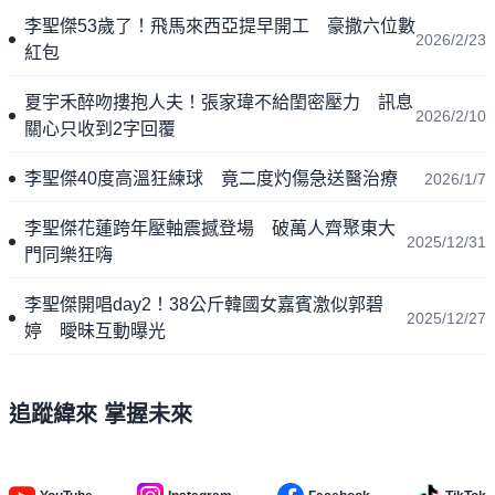
李聖傑53歲了！飛馬來西亞提早開工 豪撒六位數
2026/2/23
紅包
夏宇禾醉吻摟抱人夫！張家瑋不給閨密壓力 訊息
2026/2/10
關心只收到2字回覆
李聖傑40度高溫狂練球 竟二度灼傷急送醫治療
2026/1/7
李聖傑花蓮跨年壓軸震撼登場 破萬人齊聚東大
2025/12/31
門同樂狂嗨
李聖傑開唱day2！38公斤韓國女嘉賓激似郭碧
2025/12/27
婷 曖昧互動曝光
追蹤緯來 掌握未來