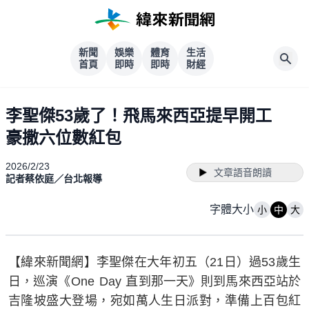
新聞
娛樂
體育
生活
首頁
即時
即時
財經
李聖傑53歲了！飛馬來西亞提早開工
豪撒六位數紅包
2026/2/23
文章語音朗讀
記者蔡依庭／台北報導
字體大小
小
中
大
【緯來新聞網】李聖傑在大年初五（21日）過53歲生
日，巡演《One Day 直到那一天》則到馬來西亞站於
吉隆坡盛大登場，宛如萬人生日派對，準備上百包紅