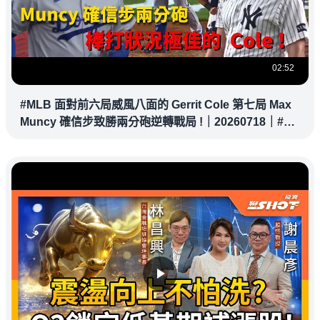
02:52
#MLB 面對前六局威風八面的 Gerrit Cole 第七局 Max
Muncy 確信步致勝兩分砲逆轉戰局 !｜20260718｜#洛
杉磯道奇