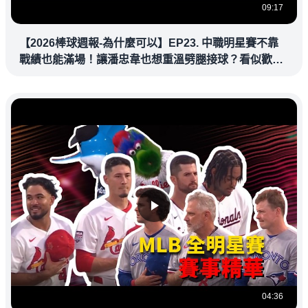
09:17
【2026棒球週報-為什麼可以】EP23. 中職明星賽不靠
戰績也能滿場！讓潘忠韋也想重溫劈腿接球？看似歡樂
教練都暗中觀察
04:36