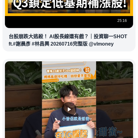
25:16
台股崩跌大逃殺！ AI股長線還有戲？｜投資聊一SHOT
ft.#謝晨彥 #林昌興 20260716完整版 @vlmoney