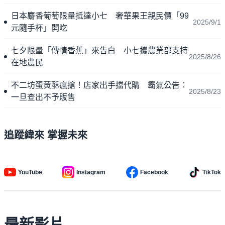
日本麝香葡萄限量抵達小七 奢華果王親民價「99
2025/9/1
元隨手杯」開吃
七夕限量「傳情香蕉」來告白 小七攜農業部支持
2025/8/26
在地農民
不二坊蛋黃酥瘋搶！店家出手擋代購 霸氣公告：
2025/8/23
一旦查出不予販售
追蹤緯來 掌握未來
YouTube
Instagram
Facebook
TikTok
最新影片