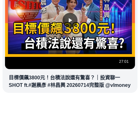
27:01
目標價飆3800元！台積法說還有驚喜？｜投資聊一
SHOT ft.#謝晨彥 #林昌興 20260714完整版 @vlmoney