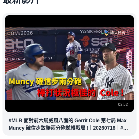
02:52
#MLB 面對前六局威風八面的 Gerrit Cole 第七局 Max
Muncy 確信步致勝兩分砲逆轉戰局 !｜20260718｜#洛
杉磯道奇