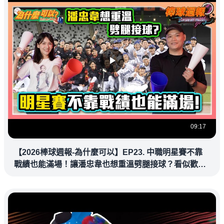
09:17
【2026棒球週報-為什麼可以】EP23. 中職明星賽不靠
戰績也能滿場！讓潘忠韋也想重溫劈腿接球？看似歡樂
教練都暗中觀察