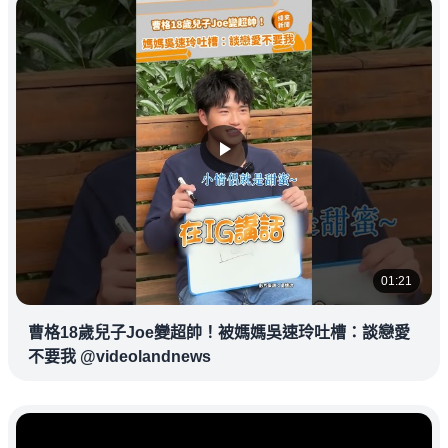
01:21
曹格18歲兒子Joe變超帥！被媽媽吳速玲吐槽：談戀愛
不要我 @videolandnews