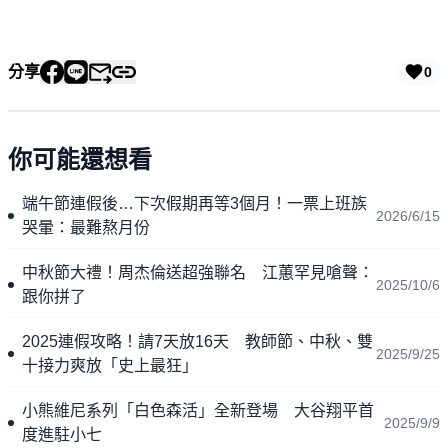
分享
0
你可能還想看
端午節連假後…下次假期再等3個月！一票上班族
2026/6/15
哭暈：最難熬月份
中秋節大禮！周杰倫送超強聯名 江蕙罕見嗆聲：
2025/10/6
跟你拼了
2025連假攻略！請7天放16天 教師節、中秋、雙
2025/9/25
十接力爽放「史上最狂」
小熊維尼系列「白色森活」全新登場 大谷翔平首
2025/9/9
度進駐小七