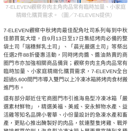
7-ELEVEN觀察夯肉主角肉品常有臨時加量、小家庭
精緻化購買需求。（圖／7-ELEVEN提供）
7-ELEVEN觀察中秋烤肉最佳配角吐司系列每到中秋
佳節買氣大增，自9月13日至17日集結烤肉必備的整
袋土司「瑞穗鮮乳土司」、「晨光嚴選土司」等祭出
任選2件88折優惠活動，同時烤肉醬、醬油熱賣的商
圈門市亦加強相關商品備貨；觀察夯肉主角肉品常有
臨時加量、小家庭精緻化購買需求，7-ELEVEN全台
超過5,600間門市導入雙門以上冷凍冰箱將烤肉食材搬
進門市。
還有部分鄰近住宅商圈門市引進海島型冷凍冰箱「嚴
選素材鮮物」，精選美福、美威、安永鮮物水產、益
活雞等知名品牌小奢華、小份量設計的急凍水產和畜
產，更貼心推出醃製好的肉品，就連整隻烤雞、戰斧