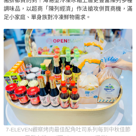
豬排都買的到！海島型冷凍冰箱上層更豐富陳列多種
調味品，以超商「陳列經濟」作法搶攻併買商機，滿
足小家庭、單身族對冷凍鮮物需求。
7-ELEVEN觀察烤肉最佳配角吐司系列每到中秋佳節