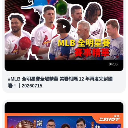
04:36
#MLB 全明星賽全場精華 美聯相隔 12 年再度完封國
聯！｜20260715