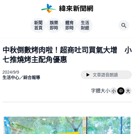
新聞
娛樂
體育
生活
首頁
即時
即時
財經
中秋倒數烤肉啦！超商吐司買氣大增 小
七推燒烤主配角優惠
2024/9/9
文章語音朗讀
生活中心／綜合報導
字體大小
小
中
大