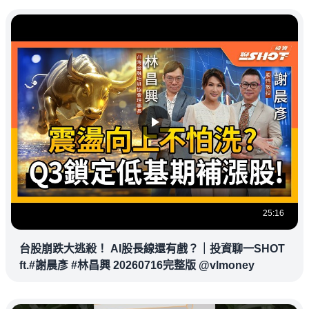
25:16
台股崩跌大逃殺！ AI股長線還有戲？｜投資聊一SHOT
ft.#謝晨彥 #林昌興 20260716完整版 @vlmoney