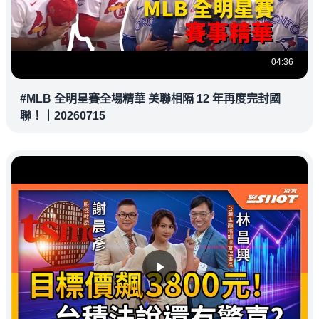
04:36
#MLB 全明星賽全場精華 美聯相隔 12 年再度完封國
聯！｜20260715