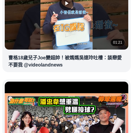
01:21
曹格18歲兒子Joe變超帥！被媽媽吳速玲吐槽：談戀愛
不要我 @videolandnews