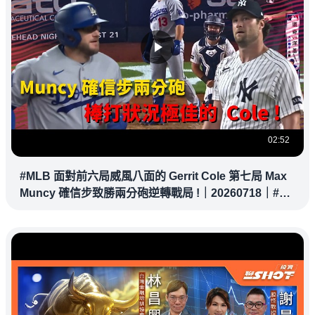
02:52
#MLB 面對前六局威風八面的 Gerrit Cole 第七局 Max
Muncy 確信步致勝兩分砲逆轉戰局 !｜20260718｜#洛
杉磯道奇