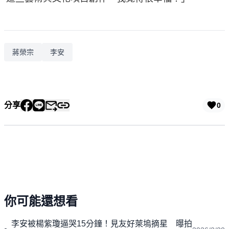
蔣榮宗
李安
分享
0
你可能還想看
李安被楊紫瓊逼哭15分鐘！見友好萊塢摘星 曝拍