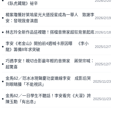
2026/2/20
《臥虎藏龍》祕辛
楊紫瓊獲好萊塢星光大道授星成為一華人 致謝李
2026/2/19
安：發現我會演戲
林志玲全新作品這裡聽！搭檔音樂家超狂背景起底
2026/1/18
李安《老金山》開拍前4週喊卡原因曝 《李小
2025/12/7
龍》籌備8年求突破
巧遇李安！親切合影最年輕的音樂家 蔣榮宗喊：
2025/12/7
超驚喜
金馬62／范冰冰現聲慶功宴連線李安 成影后哭
2025/11/23
到眼睛腫「不能視訊」
金馬62／一日學生不聽話！李安看完《大濛》誇
2025/11/23
陳玉勳「有出息」