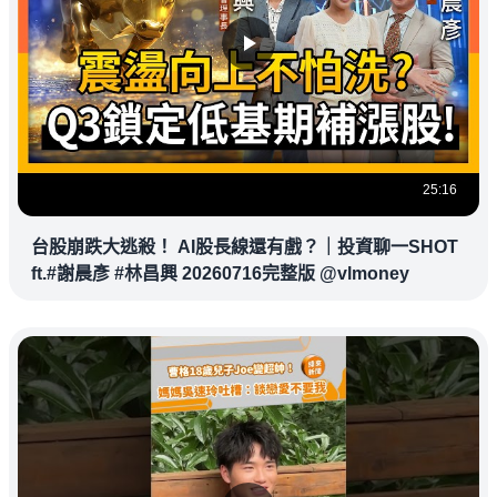
25:16
台股崩跌大逃殺！ AI股長線還有戲？｜投資聊一SHOT
ft.#謝晨彥 #林昌興 20260716完整版 @vlmoney