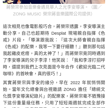
蔣榮宗參加音樂會遇見華人之光李安導演。（圖／
ZONG MUSIC 榮宗蔣音樂國際公司提供）
這次相見也像電影般巧合，蔣榮宗透露，李安導演主
動分享，自己也超期待 Desplat 現場親自指揮《色
戒》片段，「導演跟我說：『這次大師會親自指揮
《色戒》的配樂，我等一下要仔細聽！』聽到那句話
我起雞皮疙瘩，真的太神了！」而蔣榮宗竟同時遇到
了李安導演的兒子李淳！他笑說：「我和李淳打招呼
時，還提到我們上次見面是今年合作《歡迎光臨二代
咖啡》的首映會，真的很巧！」
其實蔣榮宗與李安的緣分，早在 2022 年就悄悄開
始。當年文化總會與台視邀請 ZONG 擔任「總統文
化獎李安導演紀錄片」的配樂家，蔣榮宗毫不猶豫接
下這份重量級任務，只用了短短兩週就完成全部作