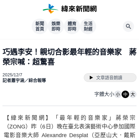
新聞
娛樂
體育
生活
首頁
即時
即時
財經
巧遇李安！親切合影最年輕的音樂家 蔣
榮宗喊：超驚喜
2025/12/7
文章語音朗讀
記者蕭宇涵／綜合報導
字體大小
小
中
大
【緯來新聞網】「最年輕的音樂家」蔣榮宗
（ZONG）昨（6日）晚在臺北表演藝術中心參加國際
電影音樂大師 Alexandre Desplat（亞歷山大．戴斯