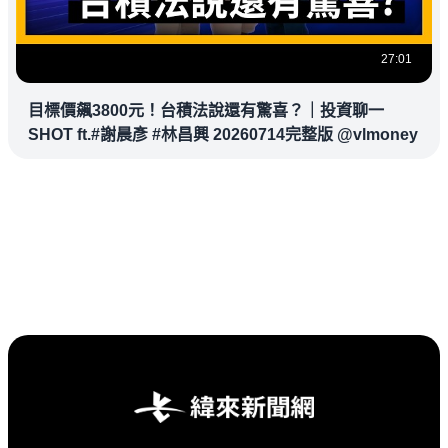
27:01
目標價飆3800元！台積法說還有驚喜？｜投資聊一
SHOT ft.#謝晨彥 #林昌興 20260714完整版 @vlmoney