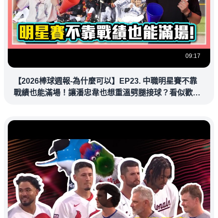
09:17
【2026棒球週報-為什麼可以】EP23. 中職明星賽不靠
戰績也能滿場！讓潘忠韋也想重溫劈腿接球？看似歡樂
教練都暗中觀察