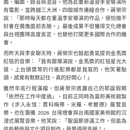
曲、編曲、錄音與混音。他為此重新溫習李安導演所
有電影，並跨越三大洲、四個城市連線合作。蔣榮宗
說：「那時每天都在重溫李安導演的作品，很怕做不
好會在偶像面前丟臉。」最後成果不但獲得文化總會
與台視團隊高度肯定，也替他打開更多國際合作的機
會。
而昨天與李安聊天時，蔣榮宗也鼓起勇氣提到金馬獎
紅毯的音樂：「我有跟導演說，金馬獎的紅毯星光大
道、上台頒獎等的行進配樂都是我寫的，他笑著點
頭，感覺有默默記住，真的好開心！」
雖然年底行程滿檔，但蔣榮宗透露自己的耶誕假期
「依然在工作中度過」，目前正同時為富邦美術館製
作《步入永恆：賈科梅蒂、米羅、考爾德》展覽音
樂，也在籌備 2026 台灣燈會與台南國家美術館的沉
浸式展覽音樂。他笑說：「聖誕節排滿工作，但能為
這些藝術與文化項目創作，我覺得很幸福！」