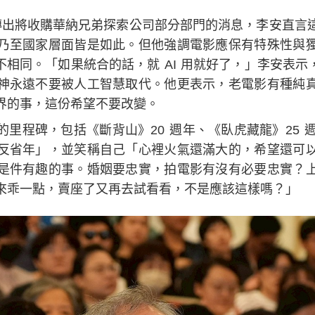
lix 傳出將收購華納兄弟探索公司部分部門的消息，李安直
乃至國家層面皆是如此。但他強調電影應保有特殊性與
相同。「如果統合的話，就 AI 用就好了，」李安表示
神永遠不要被人工智慧取代。他更表示，老電影有種純
界的事，這份希望不要改變。
里程碑，包括《斷背山》20 週年、《臥虎藏龍》25 
反省年」，並笑稱自己「心裡火氣還滿大的，希望還可
是件有趣的事。婚姻要忠實，拍電影有沒有必要忠實？
來乖一點，賣座了又再去試看看，不是應該這樣嗎？」