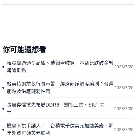
你可能還想看
韓股殺過頭？高盛、瑞銀齊喊買 本益比跌破金融
2026/7/20
海嘯低點
駁英特爾前執行長示警 經濟部斥過度臆測：台灣
2026/7/20
能源及供應鏈韌性高
長鑫存儲搶先布局DDR6 劍指三星、SK海力
2026/7/20
士！
機會不拱手讓人！ 台積電千億美元加速美廠、明
2026/7/20
年外資可領美元股利