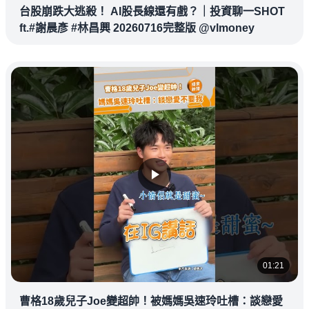
台股崩跌大逃殺！ AI股長線還有戲？｜投資聊一SHOT
ft.#謝晨彥 #林昌興 20260716完整版 @vlmoney
01:21
曹格18歲兒子Joe變超帥！被媽媽吳速玲吐槽：談戀愛