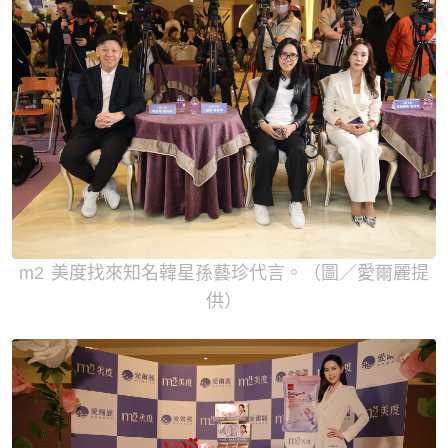
m2 美度找來知名韓星孫藝珍代言。（圖／愛爾麗提
供）