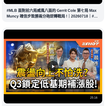
#MLB 面對前六局威風八面的 Gerrit Cole 第七局 Max
Muncy 確信步致勝兩分砲逆轉戰局 !｜20260718｜#洛
杉磯道奇
25:16