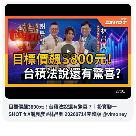
27:01
目標價飆3800元！台積法說還有驚喜？｜投資聊一
SHOT ft.#謝晨彥 #林昌興 20260714完整版 @vlmoney