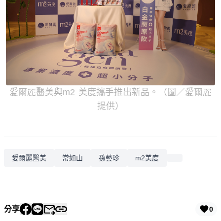
愛爾麗醫美與m2 美度攜手推出新品。（圖／愛爾麗
提供）
愛爾麗醫美
常如山
孫藝珍
m2美度
分享
0