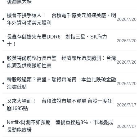
後翻黑大跌
機會不拱手讓人！ 台積電千億美元加速美廠、明
2026/7/20
年外資可領美元股利
長鑫存儲搶先布局DDR6 劍指三星、SK海力
2026/7/20
士！
駁英特爾前執行長示警 經濟部斥過度臆測：台灣
2026/7/20
能源及供應鏈韌性高
韓股殺過頭？高盛、瑞銀齊喊買 本益比跌破金融
2026/7/20
海嘯低點
又來大場面！ 台積法說市場不買單 台股一度狂
2026/7/17
崩1695點
Netflix財測不如預期 盤後重挫逾8％，市場憂成
2026/7/17
長動能放緩