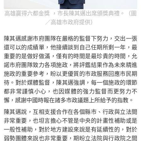
高雄贏得六都金獎 ，市長陳其邁出席頒獎典禮。（圖
／高雄市政府提供）
陳其邁感謝市府團隊在嚴格的監督下努力，交出一張
還可以的成績單，他接續談到自己任期所剩一年，最
重要的是做好做滿，僅有的時間是最珍貴的時間，允
諾市府團隊致力各項施政，將評鑑結果作為未來精進
施政的重要參考，盼以更優質的市政服務回應市民期
待。對於媒體監督，陳其邁強調，每一個施政的環節
都非常謹慎小心，也因媒體的強力監督而更努力不
懈，感謝中國時報在諸多市政議題上所給予的指教。
陳其邁說，互相支援合作在各個縣市、行政與立法間
非常重要，也坦言擔心不管是中央的計畫性補助或是
一般性補助，對於地方建設來說是有延續性的，對於
弱勢團體來說也非常重要，期盼立法院與行政院之間