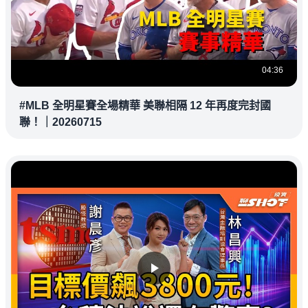
04:36
#MLB 全明星賽全場精華 美聯相隔 12 年再度完封國
聯！｜20260715