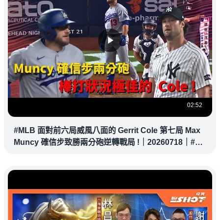
02:52
#MLB 面對前六局威風八面的 Gerrit Cole 第七局 Max
Muncy 確信步致勝兩分砲逆轉戰局 !｜20260718｜#洛
杉磯道奇