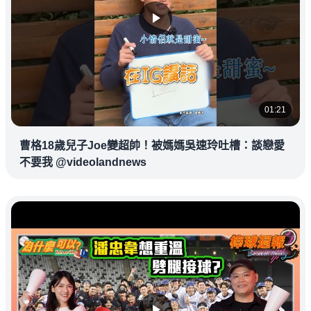
01:21
曹格18歲兒子Joe變超帥！被媽媽吳速玲吐槽：談戀愛
不要我 @videolandnews