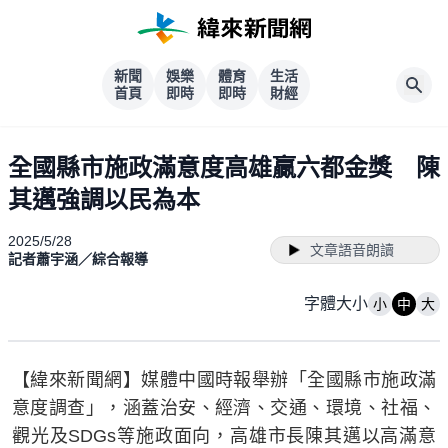
新聞
娛樂
體育
生活
首頁
即時
即時
財經
全國縣市施政滿意度高雄贏六都金獎 陳
其邁強調以民為本
2025/5/28
文章語音朗讀
記者蕭宇涵／綜合報導
字體大小
小
中
大
【緯來新聞網】媒體中國時報舉辦「全國縣市施政滿
意度調查」，涵蓋治安、經濟、交通、環境、社福、
觀光及SDGs等施政面向，高雄市長陳其邁以高滿意