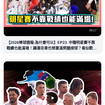
09:17
【2026棒球週報-為什麼可以】EP23. 中職明星賽不靠
戰績也能滿場！讓潘忠韋也想重溫劈腿接球？看似歡樂
教練都暗中觀察