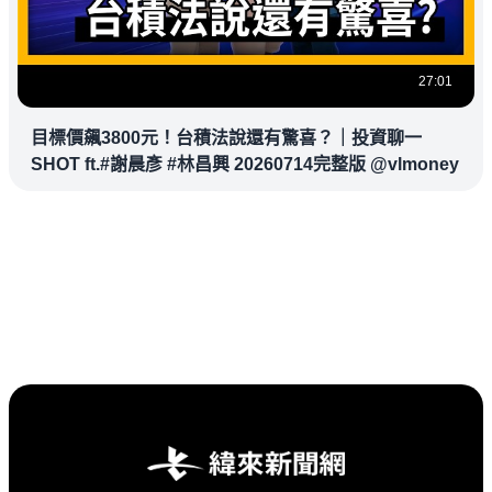
27:01
目標價飆3800元！台積法說還有驚喜？｜投資聊一
SHOT ft.#謝晨彥 #林昌興 20260714完整版 @vlmoney