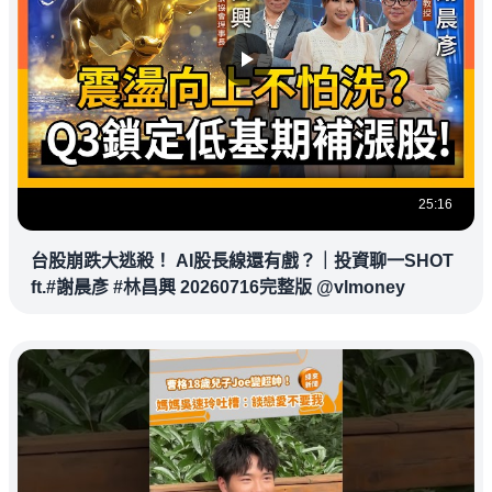
25:16
台股崩跌大逃殺！ AI股長線還有戲？｜投資聊一SHOT
ft.#謝晨彥 #林昌興 20260716完整版 @vlmoney