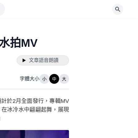
水拍MV
文章語音朗讀
字體大小
小
中
大
計於2月全面發行，專輯MV
，在冰冷水中翩翩起舞，展現
」