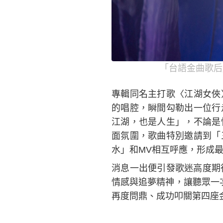
「台語金曲歌后
專輯同名主打歌〈江湖女俠
的唱腔，瞬間勾勒出一位行
江湖，也是人生」，不論是
面氛圍，歌曲特別邀請到「
水」和MV相互呼應，形成
消息一出便引發歌迷高度期
情感與追夢精神，讓聽眾一
再度問鼎、成功叩關第四座