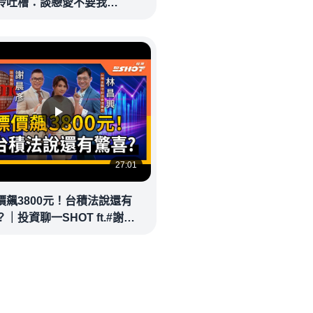
玲吐槽：談戀愛不要我
eolandnews
27:01
價飆3800元！台積法說還有
｜投資聊一SHOT ft.#謝晨
林昌興 20260714完整版
money