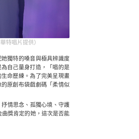
／華特唱片提供）
配她獨特的嗓音與極具辨識度
是為自己量身打造，「唱的是
的生命歷練。為了完美呈現畫
像的原創布袋戲劇碼「柔情似
、抒情思念、孤獨心境、守護
金曲獎肯定的她，這次是否能