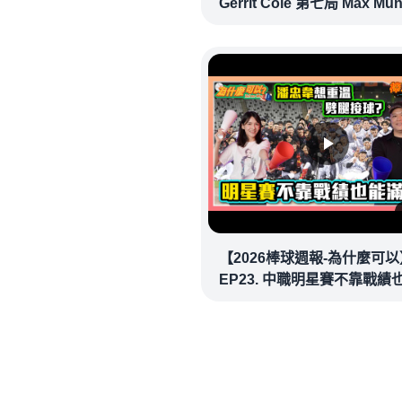
Gerrit Cole 第七局 Max Mu
確信步致勝兩分砲逆轉戰局 !
20260718｜#洛杉磯道奇
【2026棒球週報-為什麼可以
EP23. 中職明星賽不靠戰績
場！讓潘忠韋也想重溫劈腿
看似歡樂教練都暗中觀察