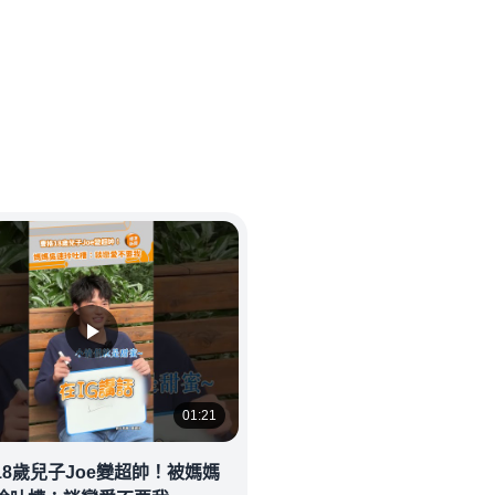
01:21
18歲兒子Joe變超帥！被媽媽