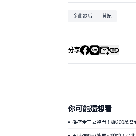
金曲歌后
黃妃
分享
你可能還想看
孫盛希三喜臨門！砸200萬
巴威強勢來襲眾星怕怕！台北