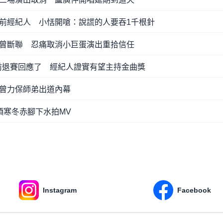
前經紀人 小恬開嗆：說謊的人要吞1千根針
曾斷聯 忍痛取消小巨蛋演出重拾信任
提前退賽回應了 經紀人證實有望主持金曲獎
曾力保師弟出道內幕
頂寒冬赤腳下水拍MV
Instagram
Facebook