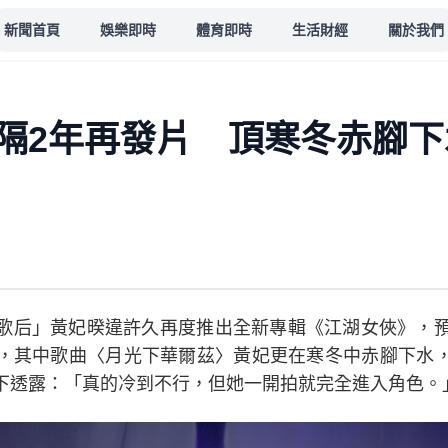
新聞首頁
娛樂即時
體育即時
生活財經
關於我們
隔2年再發片 頂寒冬赤腳下
歌后」黃妃暌違許久再度推出全新專輯《江湖女俠》，預
，其中歌曲〈月光下華爾茲〉黃妃更在寒冬中赤腳下水
下透露：「真的冷到不行，但她一開拍就完全進入角色。