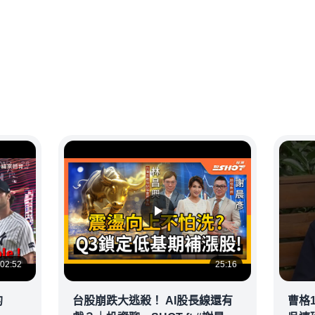
02:52
25:16
的
台股崩跌大逃殺！ AI股長線還有
曹格