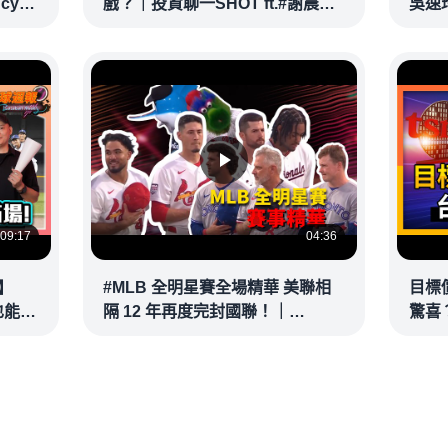
ncy
戲？｜投資聊一SHOT ft.#謝晨彥
吳速
｜
#林昌興 20260716完整版
@vid
@vlmoney
09:17
04:36
】
#MLB 全明星賽全場精華 美聯相
目標
也能滿
隔 12 年再度完封國聯！｜
驚喜？
接球？
20260715
彥 #
@vl