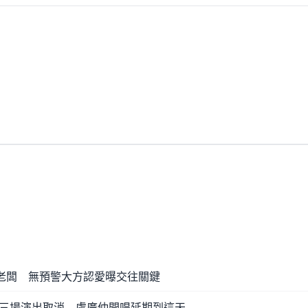
當老闆 無預警大方認愛曝交往關鍵
三場演出取消 盧廣仲開唱延期到這天