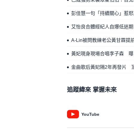
彭佳慧一句「持續關心」惹怒
艾怡良合體經紀人自爆低迷期
A-Lin被問教練老公黃甘霖
黃妃現身現場合唱李子森 曝
金曲歌后黃妃隔2年再發片 
追蹤緯來 掌握未來
YouTube