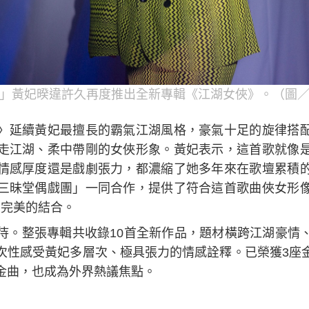
」黃妃暌違許久再度推出全新專輯《江湖女俠》。（圖
〉延續黃妃最擅長的霸氣江湖風格，豪氣十足的旋律搭
走江湖、柔中帶剛的女俠形象。黃妃表示，這首歌就像
情感厚度還是戲劇張力，都濃縮了她多年來在歌壇累積
三昧堂偶戲團」一同合作，提供了符合這首歌曲俠女形
最完美的結合。
待。整張專輯共收錄10首全新作品，題材橫跨江湖豪情
次性感受黃妃多層次、極具張力的情感詮釋。已榮獲3座
金曲，也成為外界熱議焦點。