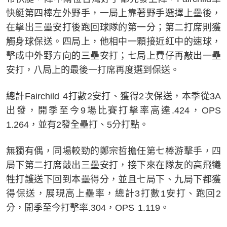
快艇第四棒左外野手，一局上靠著野手選擇上壘後，
在擊出三壘安打後跑回球隊的第一分；第二打席則獲
觸身球保送。四局上，他相中一顆接近紅中的速球，
擊成中外野方向的三壘安打；七局上費仔再敲出一壘
安打，八局上的最後一打席再度選到保送。
總計Fairchild 4打數2安打、獲得2次保送，本季從3A
出發，開季至今9場比賽打擊率高達.424，OPS
1.264，並有2發全壘打、5分打點。
無獨有偶，同場較勁的鄭宗哲擔任第七棒游擊手，四
局下第二打席敲出三壘安打，接下來在隊友的高飛犧
牲打護送下回到本壘得分，並且七局下、九局下都獲
得保送，展現高上壘率，總計3打數1安打、跑回2
分，開季至今打擊率.304，OPS 1.119。