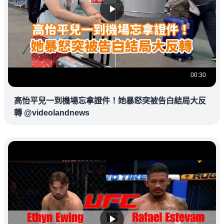
00:30
高怡平兒一到機場忘拿證件！她暴怒突被告白結局大反
轉 @videolandnews