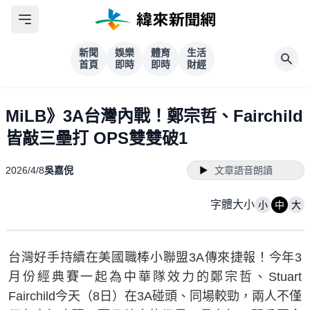
新聞
娛樂
體育
生活
首頁
即時
即時
財經
MiLB》3A台灣內戰！鄭宗哲、Fairchild
皆敲三壘打 OPS雙雙破1
2026/4/8
吳嘉倪
文章語音朗讀
字體大小
小
中
大
台灣好手持續在美國職棒小聯盟3A傳來捷報！今年3
月份經典賽一起為中華隊效力的鄭宗哲、Stuart
Fairchild今天（8日）在3A碰頭、同場較勁，兩人不僅