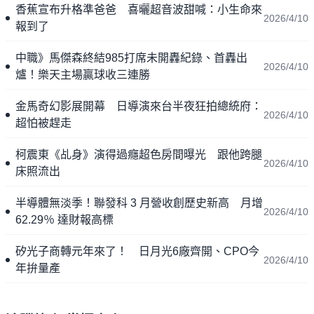
香蕉宣布升格準爸爸 喜曬超音波甜喊：小生命來
2026/4/10
報到了
中職》馬傑森終結985打席未開轟紀錄、首轟出
2026/4/10
爐！樂天主場贏球收三連勝
金馬奇幻影展開幕 日導演來台半夜狂拍總統府：
2026/4/10
超怕被趕走
柯震東《乩身》演得過癮超色房間曝光 跟他跨腿
2026/4/10
床照流出
半導體無淡季！聯發科 3 月營收創歷史新高 月增
2026/4/10
62.29％ 達財報高標
矽光子商轉元年來了！ 日月光6廠齊開、CPO今
2026/4/10
年拚量產