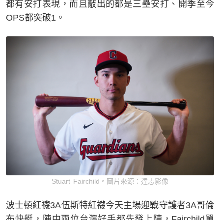
都有安打表現，而且敲出的都是三壘安打、開季至今
OPS都突破1。
Stuart Fairchild。圖片來源：達志影像
波士頓紅襪3A伍斯特紅襪今天主場迎戰守護者3A哥倫
布快艇，陣中兩位台灣好手都先發上陣，Fairchild單