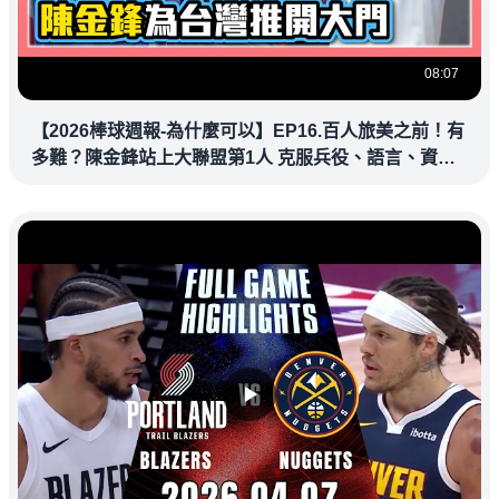
08:07
【2026棒球週報-為什麼可以】EP16.百人旅美之前！有
多難？陳金鋒站上大聯盟第1人 克服兵役、語言、資訊
落差，推開旅美大門改寫台灣棒壇