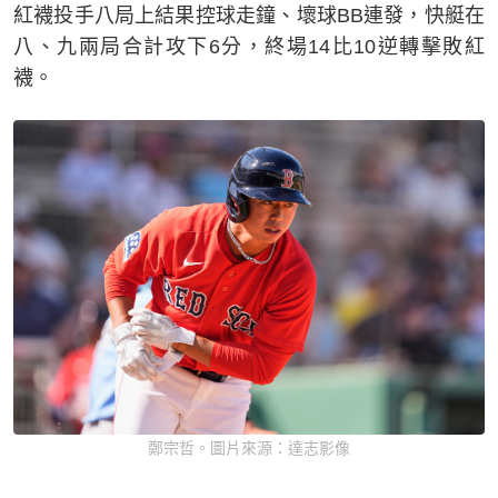
紅襪投手八局上結果控球走鐘、壞球BB連發，快艇在
八、九兩局合計攻下6分，終場14比10逆轉擊敗紅
襪。
鄭宗哲。圖片來源：達志影像