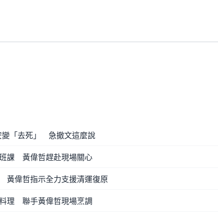
問安變「去死」 急撤文這麼說
班課 黃偉哲趕赴現場關心
 黃偉哲指示全力支援清運復原
料理 聯手黃偉哲現場烹調