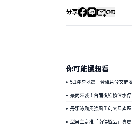
分享
你可能還想看
5.1淺層地震！黃偉哲發文
豪雨來襲！台南後壁積淹水停
丹娜絲颱風強風重創文旦產區
型男主廚推「南得極品」專屬