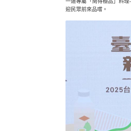
一道專屬「南得極品」料理
迎民眾前來品嚐。