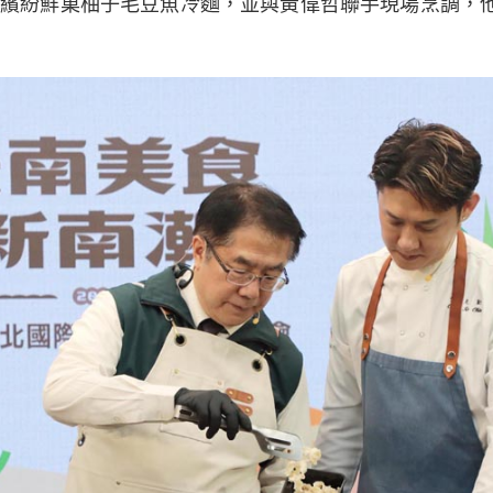
-繽紛鮮菓柚子毛豆魚冷麵，並與黃偉哲聯手現場烹調，