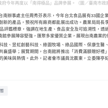
政府今年再度以「南得極品」品牌參展。（圖／臺南市政
台南辦事處主任周秀芬表示，今年台北食品展有33國企業
創新的產品，預祝所有廠商都能展出成功。農業局局長
農產品評鑑標章，強調在地生產、食品安全及可追溯性，透
南館參展陣容堅強，匯聚多家優質企業，展現台南農業的
科技、昱虹創藝科技、綠園牧場、綠品國際、保康生醫
共襄盛舉；展覽期間，台南館將推出「消費滿額贈好禮
的美味與熱情。此外，記者會市議員沈震東，立委陳亭
哲