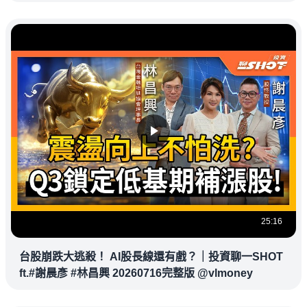
杉磯道奇
25:16
台股崩跌大逃殺！ AI股長線還有戲？｜投資聊一SHOT
ft.#謝晨彥 #林昌興 20260716完整版 @vlmoney