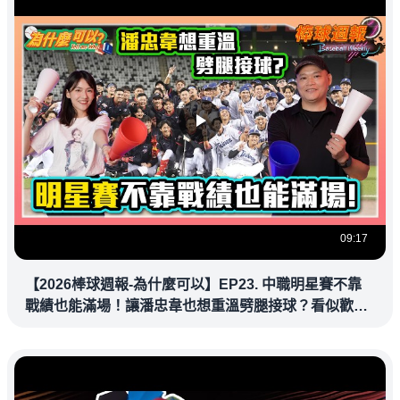
09:17
【2026棒球週報-為什麼可以】EP23. 中職明星賽不靠
戰績也能滿場！讓潘忠韋也想重溫劈腿接球？看似歡樂
教練都暗中觀察