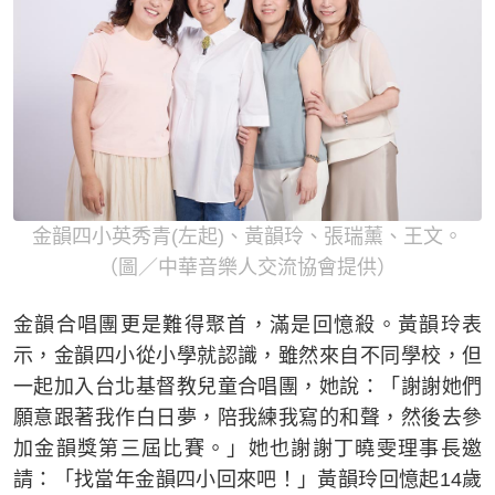
金韻四小英秀青(左起)、黃韻玲、張瑞薰、王文。
（圖／中華音樂人交流協會提供）
金韻合唱團更是難得聚首，滿是回憶殺。黃韻玲表
示，金韻四小從小學就認識，雖然來自不同學校，但
一起加入台北基督教兒童合唱團，她說：「謝謝她們
願意跟著我作白日夢，陪我練我寫的和聲，然後去參
加金韻獎第三屆比賽。」她也謝謝丁曉雯理事長邀
請：「找當年金韻四小回來吧！」黃韻玲回憶起14歲