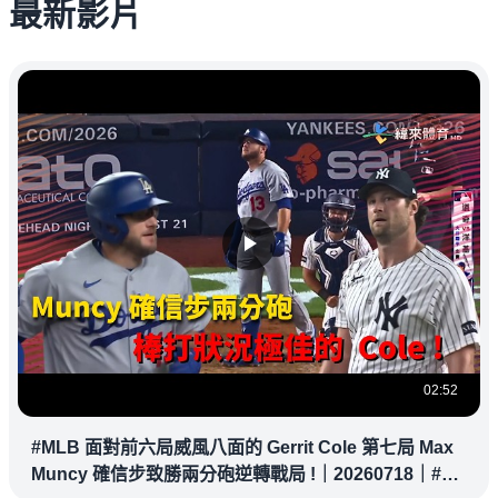
最新影片
02:52
#MLB 面對前六局威風八面的 Gerrit Cole 第七局 Max
Muncy 確信步致勝兩分砲逆轉戰局 !｜20260718｜#洛