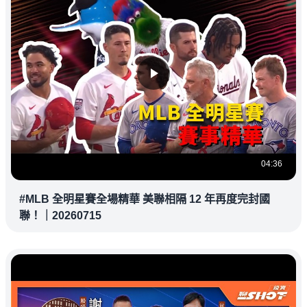
04:36
#MLB 全明星賽全場精華 美聯相隔 12 年再度完封國
聯！｜20260715