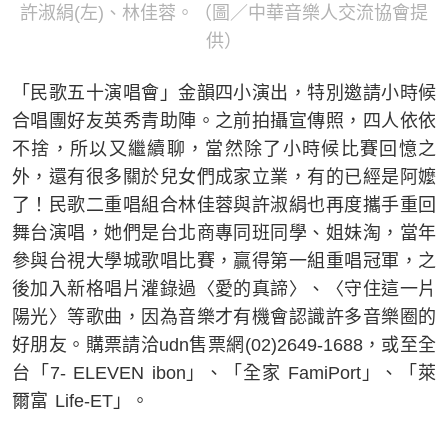
許淑絹(左)、林佳蓉。（圖／中華音樂人交流協會提
供）
「民歌五十演唱會」金韻四小演出，特別邀請小時候
合唱團好友英秀青助陣。之前拍攝宣傳照，四人依依
不捨，所以又繼續聊，當然除了小時候比賽回憶之
外，還有很多關於兒女們成家立業，有的已經是阿嬤
了！民歌二重唱組合林佳蓉與許淑絹也再度攜手重回
舞台演唱，她們是台北商專同班同學、姐妹淘，當年
參與台視大學城歌唱比賽，贏得第一組重唱冠軍，之
後加入新格唱片灌錄過〈愛的真諦〉、〈守住這一片
陽光〉等歌曲，因為音樂才有機會認識許多音樂圈的
好朋友。購票請洽udn售票網(02)2649-1688，或至全
台「7- ELEVEN ibon」、「全家 FamiPort」、「萊
爾富 Life-ET」。