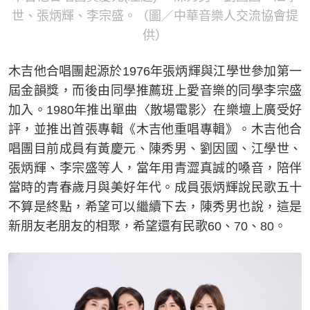
世、張炳輝、李宗盛。（圖／中華音樂人交流協會提
供）
木吉他合唱團起源於1976年張炳輝與江學世參加第一
屆金韻獎，而後由同學推薦班上愛音樂的同學李宗盛
加入。1980年推出單曲〈散場電影〉在樂壇上廣受好
評，並推出首張專輯《木吉他重唱專輯》。木吉他合
唱團目前成員有黃慶元、陳秀男、劉因國、江學世、
張炳輝、李宗盛等人，當年用青澀真誠的嗓音，陪伴
當時的青春歲月與美好年代。成員張炳輝說民歌五十
不算是終點，希望可以繼續下去，陳秀男也說，這是
新朋友老朋友的相聚，希望還有民歌60、70、80。