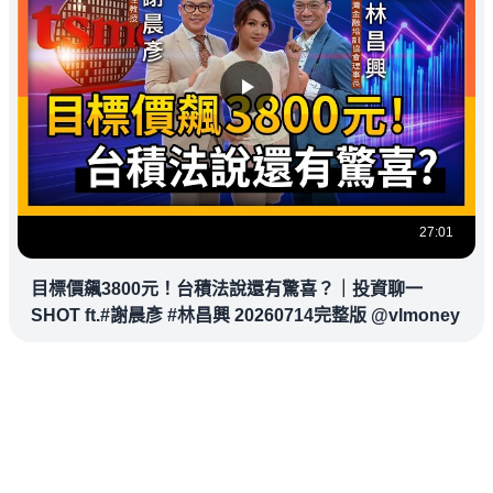
27:01
目標價飆3800元！台積法說還有驚喜？｜投資聊一
SHOT ft.#謝晨彥 #林昌興 20260714完整版 @vlmoney