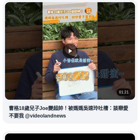
01:21
曹格18歲兒子Joe變超帥！被媽媽吳速玲吐槽：談戀愛
不要我 @videolandnews