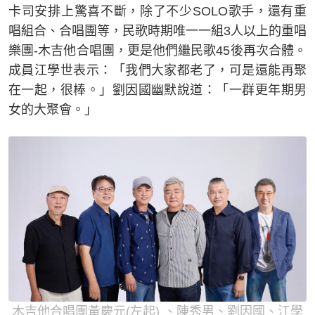
卡司安排上驚喜不斷，除了不少SOLO歌手，還有重
唱組合、合唱團等，民歌時期唯一一組3人以上的重唱
樂團-木吉他合唱團，更是他們繼民歌45後再次合體。
成員江學世表示：「我們大家都老了，可是還能再聚
在一起，很棒。」劉因國幽默說道：「一群更年期男
女的大聚會。」
木吉他合唱團黃慶元(左起) 、陳秀男、劉因國、江學