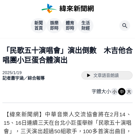
新聞
娛樂
體育
生活
首頁
即時
即時
財經
「民歌五十演唱會」演出倒數 木吉他合
唱團小巨蛋合體演出
2025/1/19
文章語音朗讀
記者蕭宇涵／綜合報導
字體大小
小
中
大
【緯來新聞網】中華音樂人交流協會將在2月14、
15、16日連續三天在台北小巨蛋舉辦「民歌五十演唱
會」，三天演出超過50組歌手，100多首演出曲目，