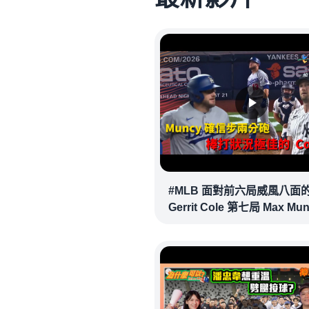
#MLB 面對前六局威風八面
Gerrit Cole 第七局 Max Mu
確信步致勝兩分砲逆轉戰局 !
20260718｜#洛杉磯道奇