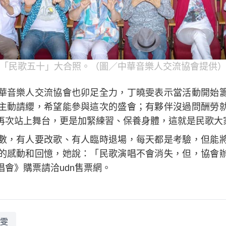
「民歌五十」大合照。（圖／中華音樂人交流協會提供
華音樂人交流協會也卯足全力，丁曉雯表示當活動開始
主動請纓，希望能參與這次的盛會；有夥伴沒過問酬勞
再次站上舞台，更是加緊練習、保養身體，這就是民歌大
數，有人要改歌、有人臨時退場，每天都是考驗，但能
的感動和回憶，她說：「民歌演唱不會消失，但，協會
會》購票請洽udn售票網。
雯