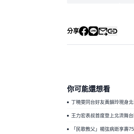
分享
你可能還想看
丁曉雯同台好友黃韻玲現身北
王力宏表叔首度登上北流舞台
「民歌教父」楊弦病逝享壽7