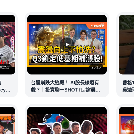
02:52
25:16
的
台股崩跌大逃殺！ AI股長線還有
曹格
ncy
戲？｜投資聊一SHOT ft.#謝晨彥
吳速
｜
#林昌興 20260716完整版
@vid
@vlmoney