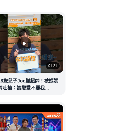
01:21
18歲兒子Joe變超帥！被媽媽
玲吐槽：談戀愛不要我
eolandnews