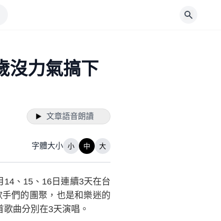
歲沒力氣搞下
文章語音朗讀
字體大小
小
中
大
4、15、16日連續3天在台
歌手們的團聚，也是和樂迷的
首歌曲分別在3天演唱。