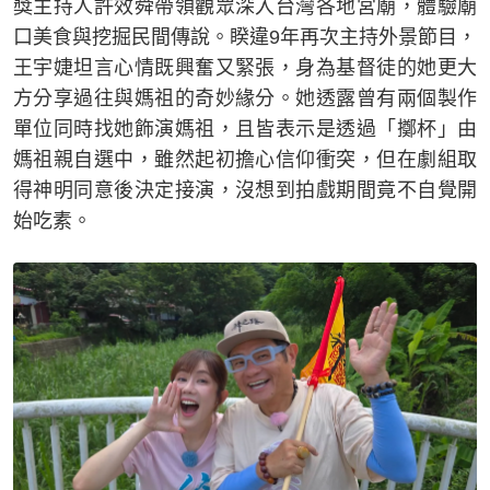
獎主持人許效舜帶領觀眾深入台灣各地宮廟，體驗廟
口美食與挖掘民間傳說。睽違9年再次主持外景節目，
王宇婕坦言心情既興奮又緊張，身為基督徒的她更大
方分享過往與媽祖的奇妙緣分。她透露曾有兩個製作
單位同時找她飾演媽祖，且皆表示是透過「擲杯」由
媽祖親自選中，雖然起初擔心信仰衝突，但在劇組取
得神明同意後決定接演，沒想到拍戲期間竟不自覺開
始吃素。