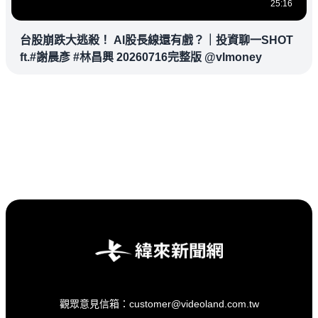
25:16
台股崩跌大逃殺！ AI股長線還有戲？｜投資聊一SHOT
ft.#謝晨彥 #林昌興 20260716完整版 @vlmoney
觀眾意見信箱：customer@videoland.com.tw