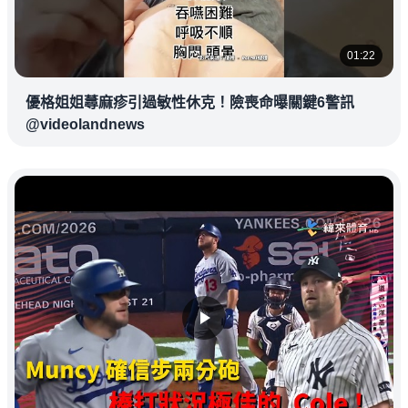
01:22
優格姐姐蕁麻疹引過敏性休克！險喪命曝關鍵6警訊
@videolandnews