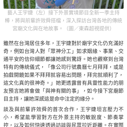
藝人王宇婕（左）接下外景實境節目全新一季主持
棒，將與前輩許效舜搭檔，深入探訪台灣各地的傳統
宮廟文化與在地故事。（圖／東森超視提供）
雖然在台灣居住多年，王宇婕對於廟宇文化仍充滿好
奇，例如台灣人對「眾神分工」如求姻緣、事業、交
通平安的信仰細節都讓她感到驚訝。她也觀察到台灣
特有的傳統儀式，「像公司行號農曆七月拜拜，或是
拍戲開鏡如果不拜拜就容易出問題，拜完就順利了，
這文化真的很神奇。」她更透露曾有具靈性能力的朋
友預言她將會做「與神有關的事」，如今接下宮廟節
目主持，讓她深感這是命中注定的緣分。
談及與前輩許效舜的首次合作，王宇婕坦言壓力不
小，希望能學習對方在外景主持的敏銳度、節奏掌
控，以及如何快速透過訪談與民眾拉近距離。在實際