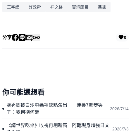
王宇婕
許效舜
神之路
實境節目
媽祖
分享
0
你可能還想看
張秀卿被白沙屯媽祖欽點演出 一連獲7聖筊哭
2026/7/14
了：我何德何能
《請世界吃桌》收視再創新高 阿翰現身超強日文
2026/7/3