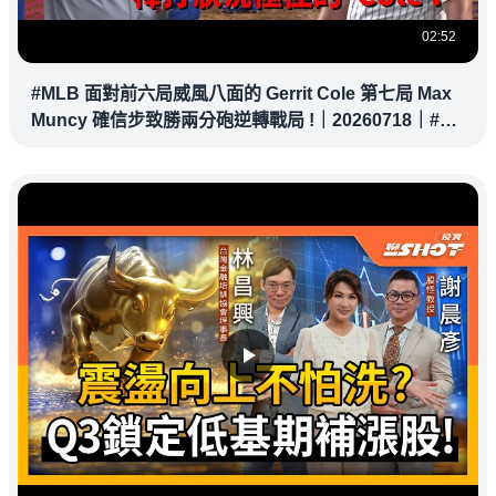
02:52
#MLB 面對前六局威風八面的 Gerrit Cole 第七局 Max
Muncy 確信步致勝兩分砲逆轉戰局 !｜20260718｜#洛
杉磯道奇