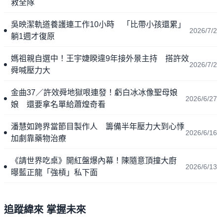
救全隊
吳映潔軌道養護連工作10小時 「比帶小孩還累」
2026/7/2
躺1週才復原
媽祖親自選中！王宇婕睽違9年接外景主持 搭許效
2026/7/2
舜喊壓力大
金曲37／許效舜地獄哏連發！虧白冰冰像聖母娘
2026/6/27
娘 還要拿名單給蕭煌奇看
潘慧如跨界當節目製作人 籌備半年壓力大到心悸
2026/6/16
加劇靠藥物治療
《請世界吃桌》開紅盤爆內幕！陳隨意頂撞大廚
2026/6/13
曝藍正龍「強槓」私下面
追蹤緯來 掌握未來