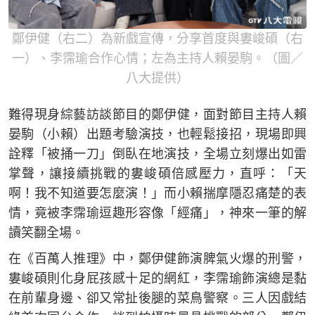
鄭伊健（右二）為新戲宣傳，分享首度與婁峻碩（右
一）、李霈瑜合作心情；左為主持人賴晏駒。（圖／
八大提供）
難得現身綜藝訪談節目的鄭伊健，面對節目主持人賴
晏駒（小賴）出題考驗演技，也輕鬆接招，現場即興
詮釋「被捅一刀」倒臥在地演技，全場立刻爆出如雷
掌聲，讓接續挑戰的婁峻碩倍感壓力，直呼：「天
啊！我不知道要怎麼演！」而小賴揣摩隱忍痛楚的表
情，竟被李霈瑜逗趣形容像「經痛」，神來一筆的解
讀笑翻全場。
在《百萬人推理》中，鄭伊健飾演脾氣火爆的刑警，
婁峻碩則化身屁孩感十足的網紅，李霈瑜飾演總是黏
在前輩身邊、卻又常扯後腿的菜鳥警察。三人因戲結