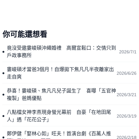
你可能還想看
竟沒受邀婁峻碩沖繩婚禮 高爾宣鬆口：交情只到
2026/7/1
戶政事務所
婁峻碩才當爸3個月！自爆拋下焦凡凡半夜離家出
2026/6/26
走自爽
恭喜！婁峻碩、焦凡凡兒子誕生了 喜曝「五官神
2026/3/21
複製」爸媽優點
八點檔女神李燕現身螢光幕前 自豪「在地田尾
2026/3/19
人」遇「花花公子」
鄭伊健「娶林心如」旺夫！首演台劇《百萬人推
2026/2/18