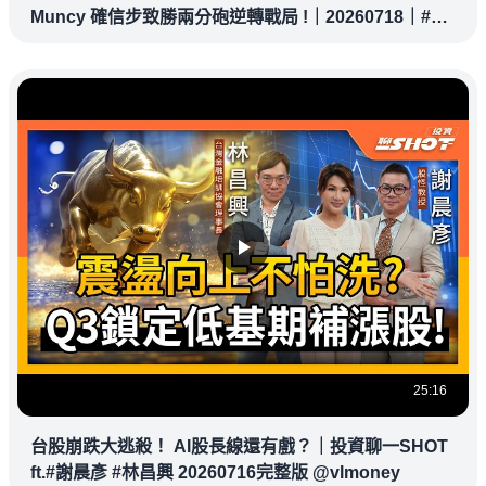
Muncy 確信步致勝兩分砲逆轉戰局 !｜20260718｜#洛
杉磯道奇
25:16
台股崩跌大逃殺！ AI股長線還有戲？｜投資聊一SHOT
ft.#謝晨彥 #林昌興 20260716完整版 @vlmoney