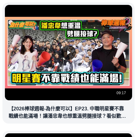
09:17
【2026棒球週報-為什麼可以】EP23. 中職明星賽不靠
戰績也能滿場！讓潘忠韋也想重溫劈腿接球？看似歡樂
教練都暗中觀察