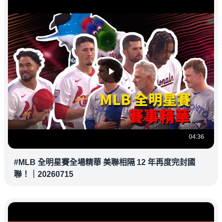
04:36
#MLB 全明星賽全場精華 美聯相隔 12 年再度完封國
聯！｜20260715