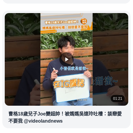
01:21
曹格18歲兒子Joe變超帥！被媽媽吳速玲吐槽：談戀愛
不要我 @videolandnews