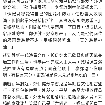
緣首次同台合作，談到拍攝時最具挑戰的部分，鄭伊
健笑說：「聽我講國語。」李霈瑜則替他緩頰表示：
「伊健哥總覺得自己的國語不夠好，怕影響大家表
演，但拍戲常常是接招拆招，其實沒有那麼嚴重。」
婁峻碩坦言，剛開拍時需要適應一下口音，但很快大
家都聽的懂。鄭伊健不好意思表示，反而是他們兩位
的廣東話進步不少，婁峻碩笑著說：「真的進步神
速！」
談到與新一代演員合作，鄭伊健表示欣賞婁峻碩能兼
顧工作與生活，也恭喜他完成人生大事，感嘆過去演
藝圈並沒有這麼開放；而在他眼中，李霈瑜不僅聰
明、有語言天分，更難得是從未見過她焦慮的一面。
農曆新年將近，鄭伊健分享香港過年紅包文化相當盛
行，不只包給晚輩，連朋友、平輩，甚至大樓管理員
都會收到紅包，外出用餐也會特別包給服務人員。未
婚的李霈瑜則笑稱自己是「煮飯婆」，過年期間負責