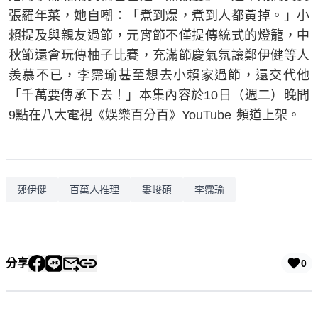
張羅年菜，她自嘲：「煮到爆，煮到人都黃掉。」小
賴提及與親友過節，元宵節不僅提傳統式的燈籠，中
秋節還會玩傳柚子比賽，充滿節慶氣氛讓鄭伊健等人
羨慕不已，李霈瑜甚至想去小賴家過節，還交代他
「千萬要傳承下去！」本集內容於10日（週二）晚間
9點在八大電視《娛樂百分百》YouTube 頻道上架。
鄭伊健
百萬人推理
婁峻碩
李霈瑜
分享
0