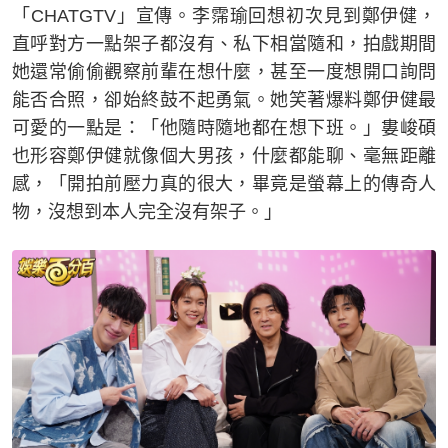
「CHATGTV」宣傳。李霈瑜回想初次見到鄭伊健，
直呼對方一點架子都沒有、私下相當隨和，拍戲期間
她還常偷偷觀察前輩在想什麼，甚至一度想開口詢問
能否合照，卻始終鼓不起勇氣。她笑著爆料鄭伊健最
可愛的一點是：「他隨時隨地都在想下班。」婁峻碩
也形容鄭伊健就像個大男孩，什麼都能聊、毫無距離
感，「開拍前壓力真的很大，畢竟是螢幕上的傳奇人
物，沒想到本人完全沒有架子。」