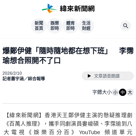
新聞
娛樂
體育
生活
首頁
即時
即時
財經
爆鄭伊健「隨時隨地都在想下班」 李霈
瑜想合照開不了口
2026/2/10
文章語音朗讀
記者蕭宇涵／綜合報導
字體大小
小
中
大
【緯來新聞網】香港天王鄭伊健主演的懸疑推理劇
《百萬人推理》，攜手同劇演員婁峻碩、李霈瑜到八
大電視《娛樂百分百》YouTube 頻道單元