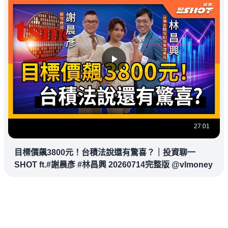
27:01
目標價飆3800元！台積法說還有驚喜？｜投資聊一
SHOT ft.#謝晨彥 #林昌興 20260714完整版 @vlmoney