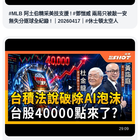
#MLB 阿土伯精采美技支援 ! #鄧愷威 兩局只被敲一安
無失分逐球全紀錄 ! ｜20260417｜#休士頓太空人
29:09