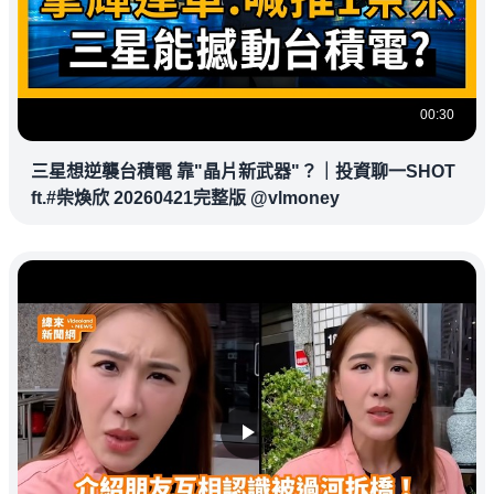
00:30
三星想逆襲台積電 靠"晶片新武器"？｜投資聊一SHOT
ft.#柴煥欣 20260421完整版 @vlmoney