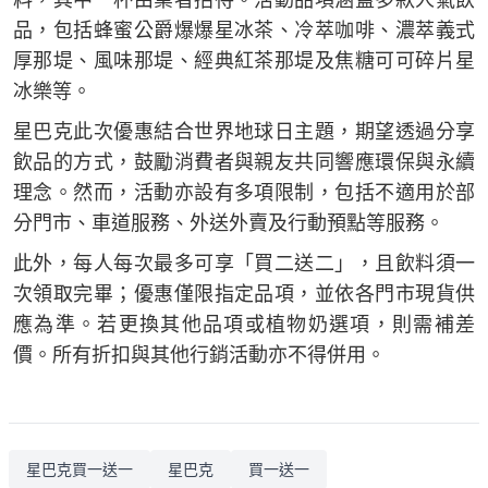
料，其中一杯由業者招待。活動品項涵蓋多款人氣飲
品，包括蜂蜜公爵爆爆星冰茶、冷萃咖啡、濃萃義式
厚那堤、風味那堤、經典紅茶那堤及焦糖可可碎片星
冰樂等。
星巴克此次優惠結合世界地球日主題，期望透過分享
飲品的方式，鼓勵消費者與親友共同響應環保與永續
理念。然而，活動亦設有多項限制，包括不適用於部
分門市、車道服務、外送外賣及行動預點等服務。
此外，每人每次最多可享「買二送二」，且飲料須一
次領取完畢；優惠僅限指定品項，並依各門市現貨供
應為準。若更換其他品項或植物奶選項，則需補差
價。所有折扣與其他行銷活動亦不得併用。
星巴克買一送一
星巴克
買一送一