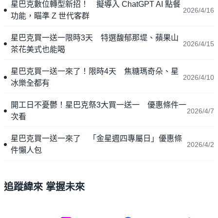
星巴克數位轉型新招！ 擬導入 ChatGPT AI 點餐
2026/4/16
功能，瞄準 Z 世代客群
星巴克買一送一限時3天 特選馥郁那堤、蘋果山
2026/4/15
茶花美式也能喝
星巴克買一送一來了！限時4天 焦糖瑪奇朵、星
2026/4/10
冰樂全都有
開工日不憂鬱！星巴克祭3大買一送一 優惠條件一
2026/4/7
次看
星巴克買一送一來了 「金星週四專屬日」優惠條
2026/4/2
件懶人包
追蹤緯來 掌握未來