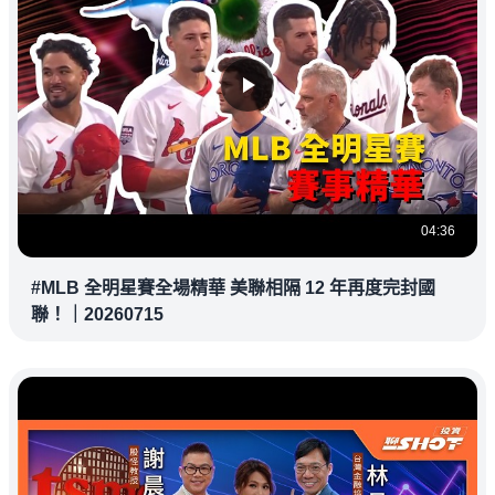
04:36
#MLB 全明星賽全場精華 美聯相隔 12 年再度完封國
聯！｜20260715