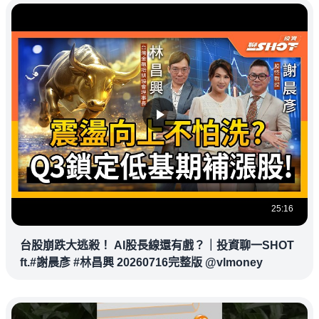
25:16
台股崩跌大逃殺！ AI股長線還有戲？｜投資聊一SHOT
ft.#謝晨彥 #林昌興 20260716完整版 @vlmoney