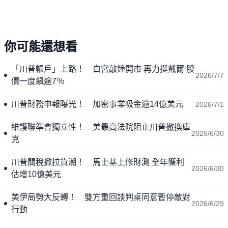
你可能還想看
「川普帳戶」上路！ 白宮敲鐘開市 再力挺戴爾 股
2026/7/7
價一度飆逾7％
川普財務申報曝光！ 加密事業吸金逾14億美元
2026/7/1
維護聯準會獨立性！ 美最高法院阻止川普撤換庫
2026/6/30
克
川普關稅掀拉貨潮！ 馬士基上修財測 全年獲利
2026/6/30
估增10億美元
美伊局勢大反轉！ 雙方重回談判桌同意暫停敵對
2026/6/29
行動