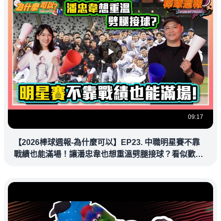
09:17
【2026棒球週報-為什麼可以】EP23. 中職明星賽不靠
戰績也能滿場！讓潘忠韋也想重溫劈腿接球？看似歡樂
教練都暗中觀察