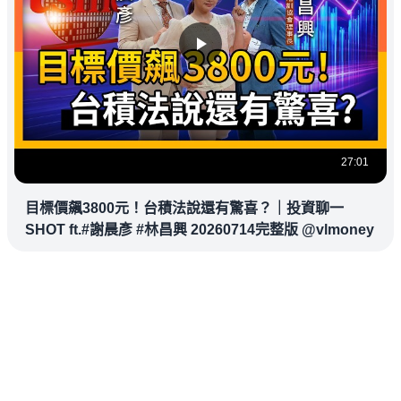
27:01
目標價飆3800元！台積法說還有驚喜？｜投資聊一
SHOT ft.#謝晨彥 #林昌興 20260714完整版 @vlmoney