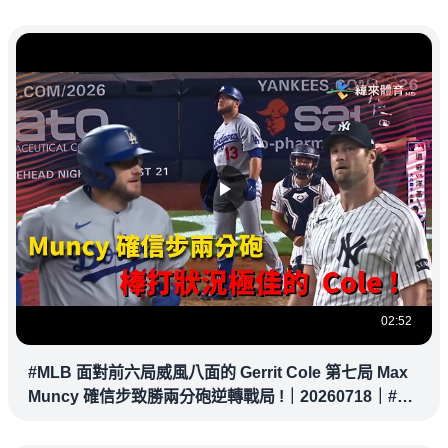
02:52
#MLB 面對前六局威風八面的 Gerrit Cole 第七局 Max
Muncy 確信步致勝兩分砲逆轉戰局 !｜20260718｜#洛
杉磯道奇