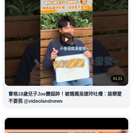
01:21
曹格18歲兒子Joe變超帥！被媽媽吳速玲吐槽：談戀愛
不要我 @videolandnews