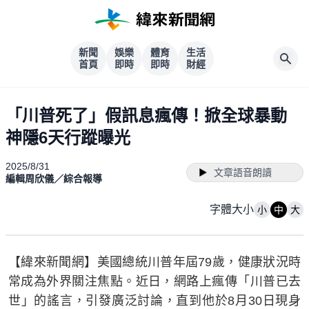
新聞
娛樂
體育
生活
首頁
即時
即時
財經
「川普死了」假訊息瘋傳！掀全球暴動
神隱6天行蹤曝光
2025/8/31
文章語音朗讀
編輯周欣儀／綜合報導
字體大小
小
中
大
【緯來新聞網】美國總統川普年屆79歲，健康狀況時
常成為外界關注焦點。近日，網路上瘋傳「川普已去
世」的謠言，引發廣泛討論，直到他於8月30日現身