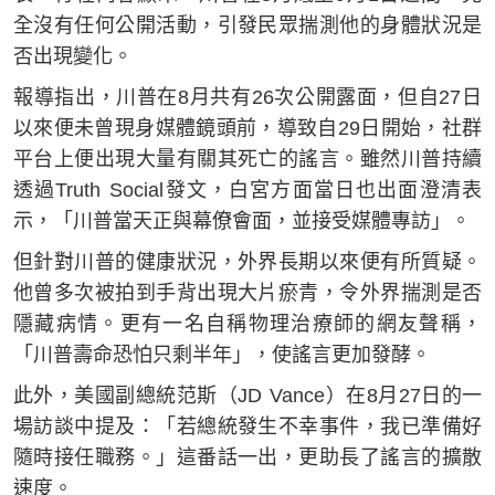
全沒有任何公開活動，引發民眾揣測他的身體狀況是
否出現變化。
報導指出，川普在8月共有26次公開露面，但自27日
以來便未曾現身媒體鏡頭前，導致自29日開始，社群
平台上便出現大量有關其死亡的謠言。雖然川普持續
透過Truth Social發文，白宮方面當日也出面澄清表
示，「川普當天正與幕僚會面，並接受媒體專訪」。
但針對川普的健康狀況，外界長期以來便有所質疑。
他曾多次被拍到手背出現大片瘀青，令外界揣測是否
隱藏病情。更有一名自稱物理治療師的網友聲稱，
「川普壽命恐怕只剩半年」，使謠言更加發酵。
此外，美國副總統范斯（JD Vance）在8月27日的一
場訪談中提及：「若總統發生不幸事件，我已準備好
隨時接任職務。」這番話一出，更助長了謠言的擴散
速度。